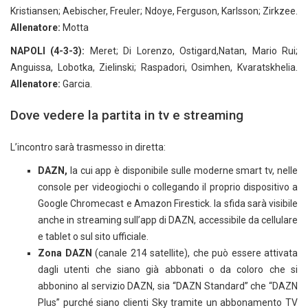
Kristiansen; Aebischer, Freuler; Ndoye, Ferguson, Karlsson; Zirkzee.
Allenatore:
Motta
NAPOLI (4-3-3):
Meret; Di Lorenzo, Ostigard,Natan, Mario Rui;
Anguissa, Lobotka, Zielinski; Raspadori, Osimhen, Kvaratskhelia.
Allenatore:
Garcia.
Dove vedere la partita in tv e streaming
L’incontro sarà trasmesso in diretta:
DAZN,
la cui app è disponibile sulle moderne smart tv, nelle
console per videogiochi o collegando il proprio dispositivo a
Google Chromecast e Amazon Firestick. la sfida sarà visibile
anche in streaming sull’app di DAZN, accessibile da cellulare
e tablet o sul sito ufficiale.
Zona DAZN
(canale 214 satellite), che può essere attivata
dagli utenti che siano già abbonati o da coloro che si
abbonino al servizio DAZN, sia “DAZN Standard” che “DAZN
Plus” purché siano clienti Sky tramite un abbonamento TV