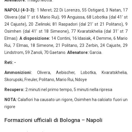
Allenatore:
Thiago Motta.
NAPOLI (4-3-3):
1 Meret; 22 Di Lorenzo, 55 Ostigard, 3 Natan, 17
Olivera (dal 1' st 6 Mario Rui); 99 Anguissa, 68 Lobotka (dal 41' st
24 Cajuste), 20 Zielinski; 81 Raspadori (dal 21' st 21 Politano), 9
Osimhen (dal 41' st 18 Simeone), 77 Kvaratskhelia (dal 31' st 7
Elmas).
A disposizione:
14 Contini, 16 Idasiak, 4 Demme, 6 Mario
Rui, 7 Elmas, 18 Simeone, 21 Politano, 23 Zerbin, 24 Cajuste, 29
Lindstrom, 59 Zanoli, 70 Gaetano.
Allenatore:
Garcia.
Reti: -
Ammonizioni:
Olivera, Aebischer, Lobotka, Kvaratskhelia,
Skorupski, Freuler, Politano, Mario Rui, Ndoye
Recupero:
2 minuti nel primo tempo, 5 minuti nella ripresa
NOTA:
Calafiori ha causato un rigore, Osimhen ha calciato fuori un
rigore
Formazioni ufficiali di Bologna – Napoli