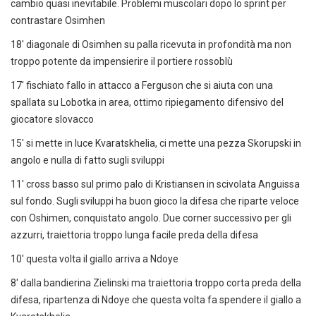
cambio quasi inevitabile. Problemi muscolari dopo lo sprint per
contrastare Osimhen
18' diagonale di Osimhen su palla ricevuta in profondità ma non
troppo potente da impensierire il portiere rossoblù
17' fischiato fallo in attacco a Ferguson che si aiuta con una
spallata su Lobotka in area, ottimo ripiegamento difensivo del
giocatore slovacco
15' si mette in luce Kvaratskhelia, ci mette una pezza Skorupski in
angolo e nulla di fatto sugli sviluppi
11' cross basso sul primo palo di Kristiansen in scivolata Anguissa
sul fondo. Sugli sviluppi ha buon gioco la difesa che riparte veloce
con Oshimen, conquistato angolo. Due corner successivo per gli
azzurri, traiettoria troppo lunga facile preda della difesa
10' questa volta il giallo arriva a Ndoye
8' dalla bandierina Zielinski ma traiettoria troppo corta preda della
difesa, ripartenza di Ndoye che questa volta fa spendere il giallo a