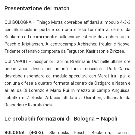
Presentazione del match
QUI BOLOGNA – Thiago Motta dovrebbe affidarsi al modulo 4-3-3
con Skorupski in porta e con una difesa formata al centro da
Beukema e Lucumi mentre sulle corsie esterne dovrebbero agire
Posch e Kristiansen. A centrocampo Aebischer, freuler e Ndove.
Tridente offensivo composta da Ferguson, Kasìrlsson e Zirkzee.
QUI NAPOLI – Indisponibili: Gollini, Rrahmaniì. Out nelle ultime ore
anche Juan Jesus per un infortunio muscolare. Rudi Garcia
dovrebbe rispondere col modulo speculare con Meret tra i pali e
con una difesa a quattro formata al centro da Ostigard e Natan e
ai lati da Di Lorenzo e Mario Rui. In mezzo al campo Anguissa,
Lobotka e Zielinski. Attacco affidato a Osimhen, affiancato da
Raspadori e Kvaratskhelia.
Le probabili formazioni di Bologna – Napoli
BOLOGNA (4-3-3):
Skorupski; Posch, Beukema, Lucumì,