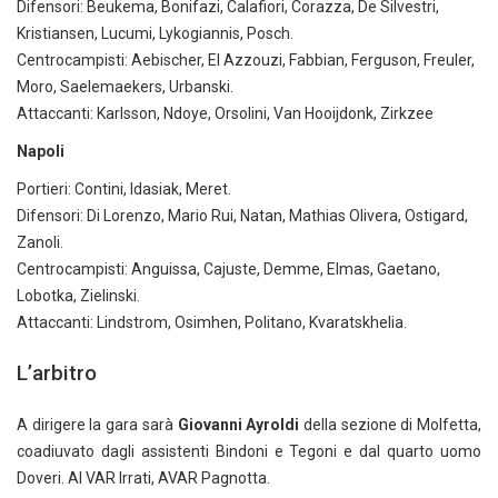
Difensori: Beukema, Bonifazi, Calafiori, Corazza, De Silvestri,
Kristiansen, Lucumi, Lykogiannis, Posch.
Centrocampisti: Aebischer, El Azzouzi, Fabbian, Ferguson, Freuler,
Moro, Saelemaekers, Urbanski.
Attaccanti: Karlsson, Ndoye, Orsolini, Van Hooijdonk, Zirkzee
Napoli
Portieri: Contini, Idasiak, Meret.
Difensori: Di Lorenzo, Mario Rui, Natan, Mathias Olivera, Ostigard,
Zanoli.
Centrocampisti: Anguissa, Cajuste, Demme, Elmas, Gaetano,
Lobotka, Zielinski.
Attaccanti: Lindstrom, Osimhen, Politano, Kvaratskhelia.
L’arbitro
A dirigere la gara sarà
Giovanni Ayroldi
della sezione di Molfetta,
coadiuvato dagli assistenti Bindoni e Tegoni e dal quarto uomo
Doveri. Al VAR Irrati, AVAR Pagnotta.