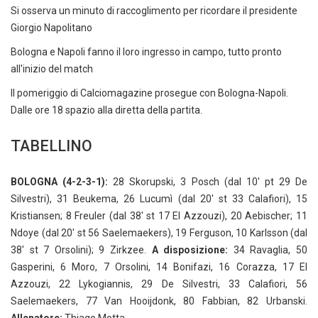
Si osserva un minuto di raccoglimento per ricordare il presidente
Giorgio Napolitano
Bologna e Napoli fanno il loro ingresso in campo, tutto pronto
all'inizio del match
Il pomeriggio di Calciomagazine prosegue con Bologna-Napoli.
Dalle ore 18 spazio alla diretta della partita.
TABELLINO
BOLOGNA (4-2-3-1):
28 Skorupski, 3 Posch (dal 10' pt 29 De
Silvestri), 31 Beukema, 26 Lucumì (dal 20' st 33 Calafiori), 15
Kristiansen; 8 Freuler (dal 38' st 17 El Azzouzi), 20 Aebischer; 11
Ndoye (dal 20' st 56 Saelemaekers), 19 Ferguson, 10 Karlsson (dal
38' st 7 Orsolini); 9 Zirkzee.
A disposizione:
34 Ravaglia, 50
Gasperini, 6 Moro, 7 Orsolini, 14 Bonifazi, 16 Corazza, 17 El
Azzouzi, 22 Lykogiannis, 29 De Silvestri, 33 Calafiori, 56
Saelemaekers, 77 Van Hooijdonk, 80 Fabbian, 82 Urbanski.