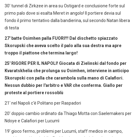
30' tunnel di Zirkzee in area su Ostigard e conclusione forte sul
primo palo dove si esalta Meret in angolo! Il portiere devia sul
fondo il primo tentativo dalla bandierina, sul secondo Natan libera
di testa
27' batte Osimhen palla FUORI!!! Dal dischetto spiazzato
Skorupski che aveva scelto il palo alla sua destra ma apre
troppo il piattone che termina largo!
25' RIGORE PER IL NAPOLI! Giocata di Zielinski dal fondo per
Kvaratskhelia che prolunga su Osimhen, interviene in anticipo
Skorupski con palla che carambola sulla mano di Calafiori.
Nessun dubbio per l'arbitro e VAR che conferma. Giallo per
proteste al portiere rossoblù
21' nel Napoli c'è Politano per Raspadori
20' doppio cambio ordinato da Thiago Motta con Saelemakers per
Ndoye e Calafiori per Lucumì
19' gioco fermo, problemi per Lucumì, staff medico in campo,