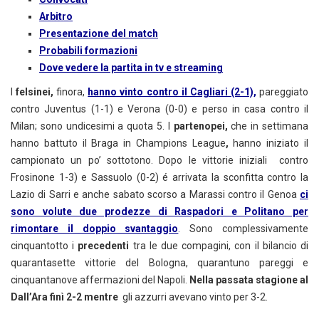
Arbitro
Presentazione del match
Probabili formazioni
Dove vedere la partita in tv e streaming
I
felsinei,
finora,
hanno vinto contro il Cagliari (2-1),
pareggiato
contro Juventus (1-1) e Verona (0-0) e perso in casa contro il
Milan; sono undicesimi a quota 5. I
partenopei,
che in settimana
hanno battuto il Braga in Champions League
,
hanno iniziato il
campionato un po’ sottotono. Dopo le vittorie iniziali contro
Frosinone 1-3) e Sassuolo (0-2) é arrivata la sconfitta contro la
Lazio di Sarri e anche sabato scorso a Marassi contro il Genoa
ci
sono volute due prodezze di Raspadori e Politano per
rimontare il doppio svantaggio
. Sono complessivamente
cinquantotto i
precedenti
tra le due compagini, con il bilancio di
quarantasette vittorie del Bologna, quarantuno pareggi e
cinquantanove affermazioni del Napoli.
Nella passata stagione al
Dall’Ara finì 2-2 mentre
gli azzurri avevano vinto per 3-2.