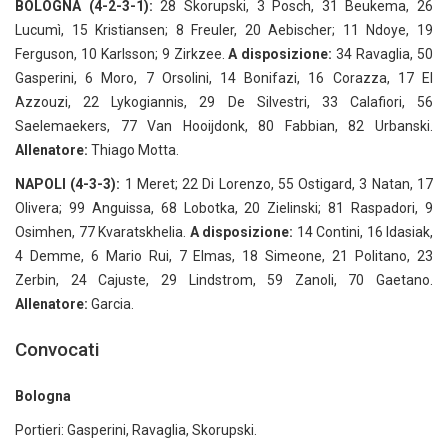
BOLOGNA (4-2-3-1):
28 Skorupski, 3 Posch, 31 Beukema, 26
Lucumì, 15 Kristiansen; 8 Freuler, 20 Aebischer; 11 Ndoye, 19
Ferguson, 10 Karlsson; 9 Zirkzee.
A disposizione:
34 Ravaglia, 50
Gasperini, 6 Moro, 7 Orsolini, 14 Bonifazi, 16 Corazza, 17 El
Azzouzi, 22 Lykogiannis, 29 De Silvestri, 33 Calafiori, 56
Saelemaekers, 77 Van Hooijdonk, 80 Fabbian, 82 Urbanski.
Allenatore:
Thiago Motta.
NAPOLI (4-3-3):
1 Meret; 22 Di Lorenzo, 55 Ostigard, 3 Natan, 17
Olivera; 99 Anguissa, 68 Lobotka, 20 Zielinski; 81 Raspadori, 9
Osimhen, 77 Kvaratskhelia.
A disposizione:
14 Contini, 16 Idasiak,
4 Demme, 6 Mario Rui, 7 Elmas, 18 Simeone, 21 Politano, 23
Zerbin, 24 Cajuste, 29 Lindstrom, 59 Zanoli, 70 Gaetano.
Allenatore:
Garcia.
Convocati
Bologna
Portieri: Gasperini, Ravaglia, Skorupski.