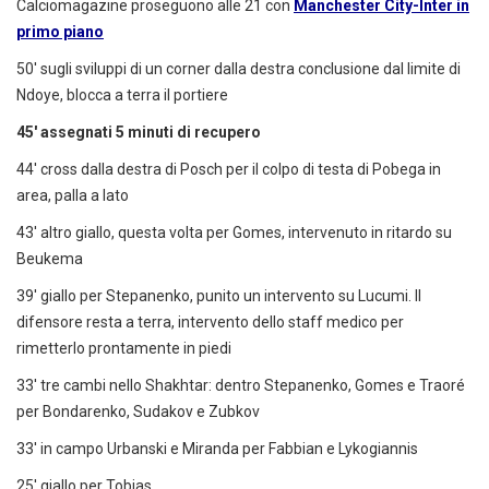
Calciomagazine proseguono alle 21 con
Manchester City-Inter in
primo piano
50' sugli sviluppi di un corner dalla destra conclusione dal limite di
Ndoye, blocca a terra il portiere
45' assegnati 5 minuti di recupero
44' cross dalla destra di Posch per il colpo di testa di Pobega in
area, palla a lato
43' altro giallo, questa volta per Gomes, intervenuto in ritardo su
Beukema
39' giallo per Stepanenko, punito un intervento su Lucumi. Il
difensore resta a terra, intervento dello staff medico per
rimetterlo prontamente in piedi
33' tre cambi nello Shakhtar: dentro Stepanenko, Gomes e Traoré
per Bondarenko, Sudakov e Zubkov
33' in campo Urbanski e Miranda per Fabbian e Lykogiannis
25' giallo per Tobias