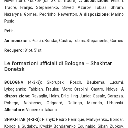
Newertton), Zubkov (dal 33' st Traoré).
A disposizione:
Fesiun,
Traoré, Franjic, Stepanenko, Shved, Azarov, Tobias, Ghram,
Nazaryna, Gomes, Pedrinho, Newertton.
A disposizione:
Marino
Pusic
Reti:
-
Ammonizioni:
Posch, Bondar, Castro, Tobias, Stepanenko, Gomes
Recupero:
8' pt, 5' st
Le formazioni ufficiali di Bologna – Shakhtar
Donetsk
BOLOGNA (4-3-3):
Skorupski; Posch, Beukema, Lucumi,
Lykogiannis; Fabbian, Freuler, Moro; Orsolini, Castro, Ndoye.
A
disposizione:
Ravaglia, Holm, Erlic, Iling-Junior, Casale, Corazza,
Pobega, Aebischer, Odgaard, Dallinga, Miranda, Urbanski.
Allenatore:
Vincenzo Italiano
SHAKHTAR (4-3-3):
Riznyk; Pedro Henrique, Matviyenko,, Bondar,
Konoplia; Sudakov, Kryskiv, Bondarenko; Eguinaldo, Sikan, Zubkov.