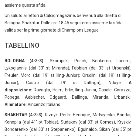
assieme questa sfida
Un saluto ai lettori di Calciomagazine, benvenuti alla diretta di
Bologna-Shakhtar. Dalle ore 18.45 seguiremo assieme la sfida
valida per la prima giornata di Champions League.
TABELLINO
BOLOGNA (4-3-3):
Skorupski; Posch, Beukema, Lucumi,
Lykogiannis (dal 33' st Miranda); Fabbian (dal 33' st Urbanski),
Freuler, Moro (dal 19' st Iling-Junior); Orsolini (dal 19' st Iling-
Junior), Castro (dal 19' st Dallinga), Ndoye.
A
disposizione:
Ravaglia, Holm, Erlic, Iling-Junior, Casale, Corazza,
Pobega, Aebischer, Odgaard, Dallinga, Miranda, Urbanski.
Allenatore:
Vincenzo Italiano
SHAKHTAR (4-3-3):
Riznyk; Pedro Henrique, Matviyenko, Bondar,
Konoplia (dal 41' pt Tobias); Sudakov (dal 33' st Gomes), Kryskiv,
Bondarenko (dal 33' st Stepanenko); Eguinaldo, Sikan (dal 35' pt