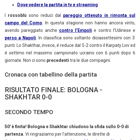
Dove vedere la partita in tv e streaming
I
rossoblù
sono reduci dal
pareggio ottenuto in rimonta sul
campo del Como
. In questa stagione non hanno ancora vinto,
avendo pareggiato anche
contro l’Empoli
e contro l’Udinese e
perso a Napoli
. In classifica sono soltanto diciassettesimi con 3
punti. Lo Shakthar, invece, é reduce dal 5-2 contro il Karpaty Lviv ed
é settimo nel massimo campionato ucraino con 6 punti dopo 6
giornate. Non ci sono
p
recedenti
tra le due compagini.
Cronaca con tabellino della partita
RISULTATO FINALE: BOLOGNA -
SHAKHTAR 0-0
SECONDO TEMPO
50' è finita! Bologna e Shakhtar chiudono la sfida sullo 0-0 di
partenza.
Vi ringraziamo per l'attenzione, le dirette di