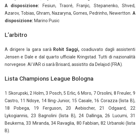
A disposizione:
Fesiun, Traoré, Franjic, Stepanenko, Shved,
Azarov, Tobias, Ghram, Nazaryna, Gomes, Pedrinho, Newertton.
A
disposizione:
Marino Pusic
L’arbitro
A dirigere la gara sarà
Rohit Saggi,
coadiuvato dagli assistenti
Jensen e Dale e dal quarto ufficiale Kringstad. Tutti di nazionalità
norvegese. Al VAR ci sarà Brisard, assistito da Delajod (FRA).
Lista Champions League Bologna
1 Skorupski, 2 Holm, 3 Posch, 5 Erlic, 6 Moro, 7 Orsolini, 8 Freuler, 9
Castro, 11 Ndoye, 14 Iling-Junior, 15 Casale, 16 Corazza (lista B),
18 Pobega, 19 Ferguson, 20 Aebischer, 21 Odgaard, 22
Lykogiannis, 23 Bagnolini (lista B), 24 Dallinga, 26 Lucumi, 31
Beukema, 33 Miranda, 34 Ravaglia, 80 Fabbian, 82 Urbanski (lista
B).