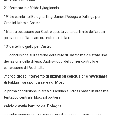
21' fermato in offside Lykogiannis
19' tre cambi nel Bologna: Iling-Junior, Pobega e Dallinga per
Orsolini, Moro e Castro
16' altra occasione per Castro questa volta dal limite dell'area in
posizione defilata, ancora esterno della rete
13' cartellino giallo per Castro
11' conclusione sull'esterno della rete di Castro ma c'è stata una
deviazione della difesa. Sugli sviluppi del corner controllo e
conclusione di Posch alta
7' prodigioso intervento di Riznyk su conclusione ravvicinata
di Fabbian su sponda aerea di Moro!
2' prima conclusione in area di Fabbian su cross basso in area ma
tentativo centrale, blocca il portiere
calcio d'avvio battuto dal Bologna
squadre nuovamente in campo per il secondo tempo, nessun