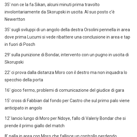
35' non ce la fa Sikan, alcuni minuti prima travolto
involontariamente da Skorupski in uscita. Al suo posto c'è
Newertton
35' sugli sviluppi di un angolo della destra Orsolini pennella in area
dove prima Lucumi si vede ribattere una conclusione in area e tap
in fuori di Posch
29' sulla punizione di Bondar, intervento con un pugno in uscita di
Skorupski
22' ci prova dalla distanza Moro con il destro ma non inquadra lo
specchio della porta
16' gioco fermo, problemi di comunicazione del giudice di gara
15' cross di Fabbian dal fondo per Castro che sul primo palo viene
anticipato in angolo
12' lancio lungo di Moro per Ndoye, fallo di Valeriy Bondar che si
prende il primo giallo del match
8' palla in area con Moro che fallisce un controllo perdendo