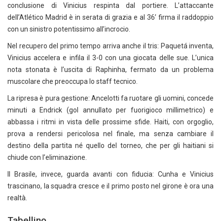
conclusione di Vinicius respinta dal portiere. L’attaccante
dell’Atlético Madrid è in serata di grazia e al 36’ firma il raddoppio
con un sinistro potentissimo all’incrocio.
Nel recupero del primo tempo arriva anche il tris: Paquetá inventa,
Vinicius accelera e infila il 3-0 con una giocata delle sue. L’unica
nota stonata è l’uscita di Raphinha, fermato da un problema
muscolare che preoccupa lo staff tecnico.
La ripresa è pura gestione: Ancelotti fa ruotare gli uomini, concede
minuti a Endrick (gol annullato per fuorigioco millimetrico) e
abbassa i ritmi in vista delle prossime sfide. Haiti, con orgoglio,
prova a rendersi pericolosa nel finale, ma senza cambiare il
destino della partita né quello del torneo, che per gli haitiani si
chiude con l’eliminazione.
Il Brasile, invece, guarda avanti con fiducia: Cunha e Vinicius
trascinano, la squadra cresce e il primo posto nel girone è ora una
realtà.
Tabellino