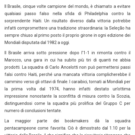
Il Brasile, cinque volte campione del mondo, è chiamato a evitare
qualsiasi passo falso nella sfida di Philadelphia contro la
sorprendente Haiti. Un risultato diverso dalla vittoria potrebbe
infatti compromettere una tradizione straordinaria: la Seleção ha
sempre chiuso al primo posto il proprio girone in ogni edizione dei
Mondiali disputata dal 1982 a oggi.
Il Brasile arriva sotto pressione dopo l’1-1 in rimonta contro il
Marocco, una gara in cui ha subito più tiri di quanti ne abbia
prodotti. La squadra di Carlo Ancelotti non può permettersi passi
falsi contro Haiti, perché una mancata vittoria complicherebbe il
cammino verso gli ottavi di finale. I caraibici, tornati ai Mondiali per
la prima volta dal 1974, hanno infatti destato un’ottima
impressione nonostante la sconfitta di misura contro la Scozia,
distinguendosi come la squadra più prolifica del Gruppo C per
numero di conclusioni tentate.
La maggior parte dei bookmakers dà la squadra
pentacampeone come favorita. Ciò è dimostrato dal 1.10 per la