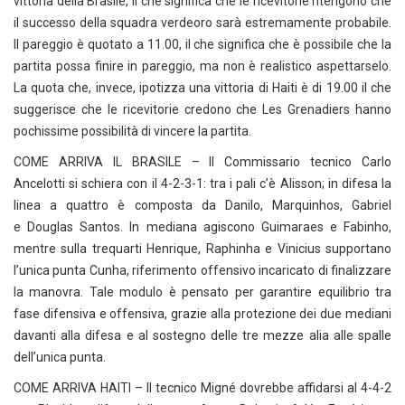
vittoria della Brasile, il che significa che le ricevitorie ritengono che
il successo della squadra verdeoro sarà estremamente probabile.
Il pareggio è quotato a 11.00, il che significa che è possibile che la
partita possa finire in pareggio, ma non è realistico aspettarselo.
La quota che, invece, ipotizza una vittoria di Haiti è di 19.00 il che
suggerisce che le ricevitorie credono che Les Grenadiers hanno
pochissime possibilità di vincere la partita.
COME ARRIVA IL BRASILE – Il Commissario tecnico Carlo
Ancelotti si schiera con il 4-2-3-1: tra i pali c’è Alisson; in difesa la
linea a quattro è composta da Danilo, Marquinhos, Gabriel
e Douglas Santos. In mediana agiscono Guimaraes e Fabinho,
mentre sulla trequarti Henrique, Raphinha e Vinicius supportano
l’unica punta Cunha, riferimento offensivo incaricato di finalizzare
la manovra. Tale modulo è pensato per garantire equilibrio tra
fase difensiva e offensiva, grazie alla protezione dei due mediani
davanti alla difesa e al sostegno delle tre mezze alia alle spalle
dell’unica punta.
COME ARRIVA HAITI – Il tecnico Migné dovrebbe affidarsi al 4-4-2