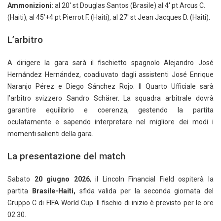
Ammonizioni:
al 20′ st Douglas Santos (Brasile) al 4′ pt Arcus C.
(Haiti), al 45’+4 pt Pierrot F. (Haiti), al 27′ st Jean Jacques D. (Haiti).
L’arbitro
A dirigere la gara sarà il fischietto spagnolo Alejandro José
Hernández Hernández, coadiuvato dagli assistenti José Enrique
Naranjo Pérez e Diego Sánchez Rojo. Il Quarto Ufficiale sarà
l’arbitro svizzero Sandro Schärer. La squadra arbitrale dovrà
garantire equilibrio e coerenza, gestendo la partita
oculatamente e sapendo interpretare nel migliore dei modi i
momenti salienti della gara.
La presentazione del match
Sabato
20 giugno 2026
, il Lincoln Financial Field ospiterà la
partita
Brasile-Haiti,
sfida valida per la seconda giornata del
Gruppo C di FIFA World Cup. Il fischio di inizio è previsto per le ore
02.30.