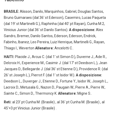
BRASILE:
Alisson, Danilo, Marquinhos, Gabriel, Douglas Santos,
Bruno Guimaraes (dal 36′ st Ederson), Casemiro, Lucas Paqueta
(dal 19′ st Martinelli G.), Raphinha (dal 40′ pt Rayan), Cunha M.2,
Vinicius Junior (dal 36′ st Danilo Santos).
A disposizione:
Alex
Sandro, Bremer, Danilo Santos, Ederson, Ederson, Endrick,
Fabinho, Ibanez, Leo Pereira, Luiz Henrique, Martinelli G., Rayan,
Thiago I., Weverton
Allenatore:
Ancelotti C..
HAITI:
Placide J., Arcus C. (dal 1′ st Simon D.), Duverne J., Ade R.,
Delcroix H., Experience M., Casimir J. (dal 17′ st Deedson L.), Jean
Jacques D., Bellegarde J. (dal 36′ st Etienne D.), Providence R. (dal
26′ st Joseph L.), Pierrot F. (dal 1′ st Isidor W.).
A disposizione:
Deedson L., Duverger J., Etienne D., Fortune Y., Isidor W., Joseph L.,
Lacroix D., Metusala G., Nazon D., Paugain W., Pierre A., Pierre W.,
Sainte C., Simon D., Thermoncy K.
Allenatore:
Migne S..
Reti:
al 23′ pt Cunha M. (Brasile) , al 36′ pt Cunha M. (Brasile) , al
45’+3 pt Vinicius Junior (Brasile) .