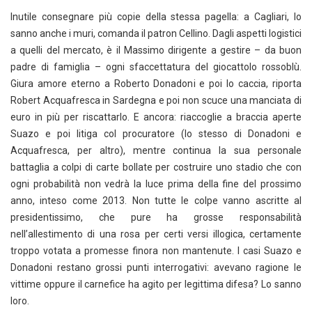
Inutile consegnare più copie della stessa pagella: a Cagliari, lo
sanno anche i muri, comanda il patron Cellino. Dagli aspetti logistici
a quelli del mercato, è il Massimo dirigente a gestire – da buon
padre di famiglia – ogni sfaccettatura del giocattolo rossoblù.
Giura amore eterno a Roberto Donadoni e poi lo caccia, riporta
Robert Acquafresca in Sardegna e poi non scuce una manciata di
euro in più per riscattarlo. E ancora: riaccoglie a braccia aperte
Suazo e poi litiga col procuratore (lo stesso di Donadoni e
Acquafresca, per altro), mentre continua la sua personale
battaglia a colpi di carte bollate per costruire uno stadio che con
ogni probabilità non vedrà la luce prima della fine del prossimo
anno, inteso come 2013. Non tutte le colpe vanno ascritte al
presidentissimo, che pure ha grosse responsabilità
nell’allestimento di una rosa per certi versi illogica, certamente
troppo votata a promesse finora non mantenute. I casi Suazo e
Donadoni restano grossi punti interrogativi: avevano ragione le
vittime oppure il carnefice ha agito per legittima difesa? Lo sanno
loro.