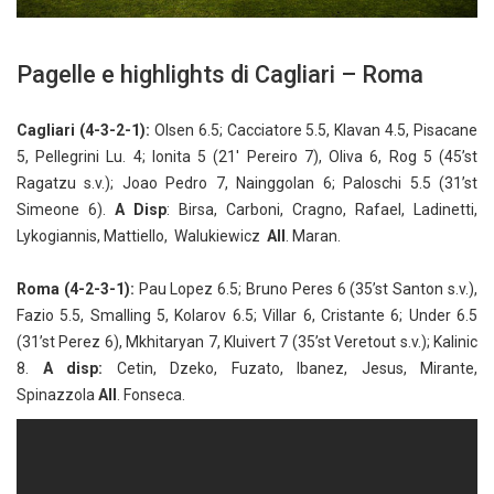
Pagelle e highlights di Cagliari – Roma
Cagliari (4-3-2-1):
Olsen 6.5; Cacciatore 5.5, Klavan 4.5, Pisacane
5, Pellegrini Lu. 4; Ionita 5 (21′ Pereiro 7), Oliva 6, Rog 5 (45’st
Ragatzu s.v.); Joao Pedro 7, Nainggolan 6; Paloschi 5.5 (31’st
Simeone 6).
A Disp
: Birsa, Carboni, Cragno, Rafael, Ladinetti,
Lykogiannis, Mattiello, Walukiewicz
All
. Maran.
Roma (4-2-3-1):
Pau Lopez 6.5; Bruno Peres 6 (35’st Santon s.v.),
Fazio 5.5, Smalling 5, Kolarov 6.5; Villar 6, Cristante 6; Under 6.5
(31’st Perez 6), Mkhitaryan 7, Kluivert 7 (35’st Veretout s.v.); Kalinic
8.
A disp:
Cetin, Dzeko, Fuzato, Ibanez, Jesus, Mirante,
Spinazzola
All
. Fonseca.