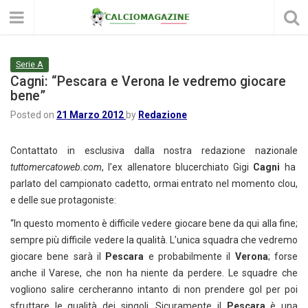
Serie A
Cagni: “Pescara e Verona le vedremo giocare
bene”
Posted on
21 Marzo 2012
by
Redazione
Contattato in esclusiva dalla nostra redazione nazionale
tuttomercatoweb.com
, l’ex allenatore blucerchiato Gigi
Cagni
ha
parlato del campionato cadetto, ormai entrato nel momento clou,
e delle sue protagoniste:
“In questo momento è difficile vedere giocare bene da qui alla fine;
sempre più difficile vedere la qualità. L’unica squadra che vedremo
giocare bene sarà il
Pescara
e probabilmente il
Verona
; forse
anche il Varese, che non ha niente da perdere. Le squadre che
vogliono salire cercheranno intanto di non prendere gol per poi
sfruttare le qualità dei singoli. Sicuramente il
Pescara
è una