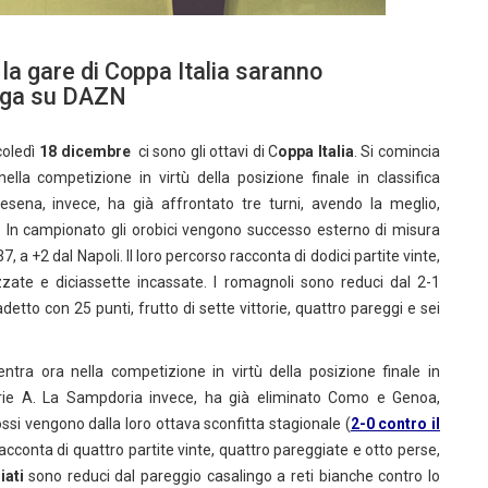
la gare di Coppa Italia saranno
Liga su DAZN
coledì
18 dicembre
ci sono gli ottavi di C
oppa Italia
. Si comincia
ella competizione in virtù della posizione finale in classifica
esena, invece, ha già affrontato tre turni, avendo la meglio,
0). In campionato gli orobici vengono successo esterno di misura
7, a +2 dal Napoli. Il loro percorso racconta di dodici partite vinte,
zzate e diciassette incassate. I romagnoli sono reduci dal 2-1
etto con 25 punti, frutto di sette vittorie, quattro pareggi e sei
ntra ora nella competizione in virtù della posizione finale in
erie A. La Sampdoria invece, ha già eliminato Como e Genoa,
ossi vengono dalla loro ottava sconfitta stagionale (
2-0 contro il
racconta di quattro partite vinte, quattro pareggiate e otto perse,
iati
sono reduci dal pareggio casalingo a reti bianche contro lo