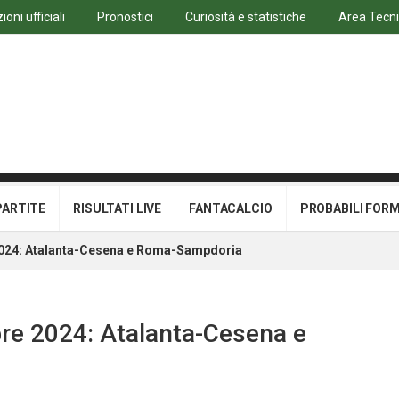
oni ufficiali
Pronostici
Curiosità e statistiche
Area Tecn
PARTITE
RISULTATI LIVE
FANTACALCIO
PROBABILI FOR
 2024: Atalanta-Cesena e Roma-Sampdoria
bre 2024: Atalanta-Cesena e