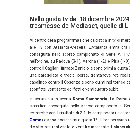
Nella guida tv del 18 dicembre 2024 
trasmesse da Mediaset, quelle di 
Al centro della programmazione calcistica in tv di mer
alle 18 con
Atalanta-Cesena.
L’Atalanta entra ora n
conseguita nello scorso campionato di Serie A. Il C
nell’ordine, su Padova (3-1), Verona (1-2) e Pisa (1-
contro il Cagliari, firmato Zaniolo, e sono primi a quota 3
una pareggiata e tredici perse, trentanove reti reali
casalingo contro il Cosenza e sono quinti nel torneo cad
sconfitte, ventisette gol fatti e ventiquattro subiti.
In serata va in scena
Roma-Sampdoria
. La Roma e
classifica conseguita nello scorso campionato di S
entrambe con il risultato di 2-1. In campionato i giallor
Como
) e sono dodicesimi a quota 16. Il loro percorso 
diciotto reti realizzate e ventitré incassate. I
blucerch