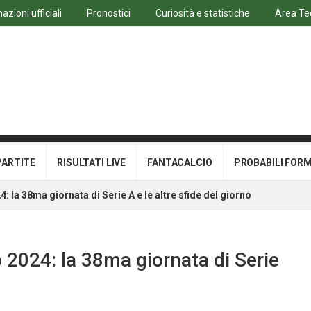
azioni ufficiali
Pronostici
Curiosità e statistiche
Area Te
PARTITE
RISULTATI LIVE
FANTACALCIO
PROBABILI FOR
: la 38ma giornata di Serie A e le altre sfide del giorno
o 2024: la 38ma giornata di Serie