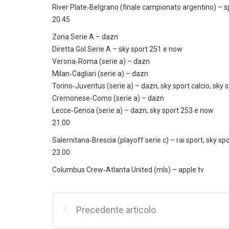
River Plate‑Belgrano (finale campionato argentino) – sp
20.45
Zona Serie A – dazn
Diretta Gol Serie A – sky sport 251 e now
Verona‑Roma (serie a) – dazn
Milan‑Cagliari (serie a) – dazn
Torino‑Juventus (serie a) – dazn, sky sport calcio, sky 
Cremonese‑Como (serie a) – dazn
Lecce‑Genoa (serie a) – dazn, sky sport 253 e now
21.00
Salernitana‑Brescia (playoff serie c) – rai sport, sky s
23.00
Columbus Crew‑Atlanta United (mls) – apple tv
Precedente articolo