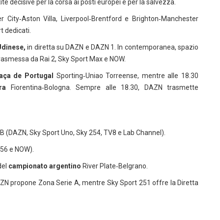
decisive per la corsa ai posti europei e per la salvezza.
r City‑Aston Villa, Liverpool‑Brentford e Brighton‑Manchester
t dedicati.
Udinese,
in diretta su DAZN e DAZN 1. In contemporanea, spazio
asmessa da Rai 2, Sky Sport Max e NOW.
ça de Portugal
Sporting‑Uniao Torreense, mentre alle 18.30
ra
Fiorentina‑Bologna. Sempre alle 18.30, DAZN trasmette
e B (DAZN, Sky Sport Uno, Sky 254, TV8 e Lab Channel).
 256 e NOW).
del
campionato argentino
River Plate‑Belgrano.
. DAZN propone Zona Serie A, mentre Sky Sport 251 offre la Diretta