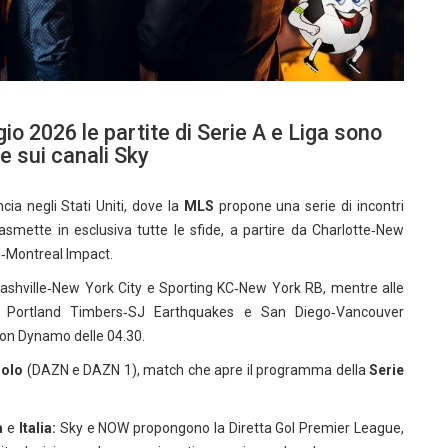
o 2026 le partite di Serie A e Liga sono
e sui canali Sky
ia negli Stati Uniti, dove la
MLS
propone una serie di incontri
trasmette in esclusiva tutte le sfide, a partire da Charlotte‑New
d‑Montreal Impact.
 Nashville‑New York City e Sporting KC‑New York RB, mentre alle
, Portland Timbers‑SJ Earthquakes e San Diego‑Vancouver
on Dynamo delle 04.30.
olo
(DAZN e DAZN 1), match che apre il programma della
Serie
a
e
Italia:
Sky e NOW propongono la Diretta Gol Premier League,