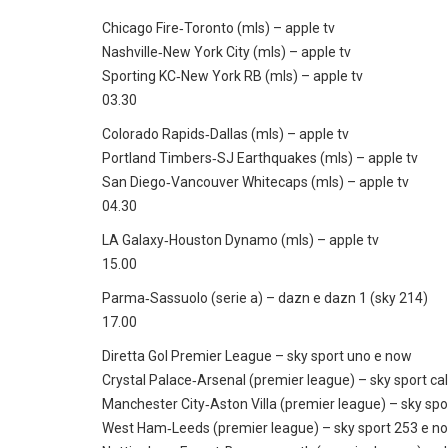
Chicago Fire‑Toronto (mls) – apple tv
Nashville‑New York City (mls) – apple tv
Sporting KC‑New York RB (mls) – apple tv
03.30
Colorado Rapids‑Dallas (mls) – apple tv
Portland Timbers‑SJ Earthquakes (mls) – apple tv
San Diego‑Vancouver Whitecaps (mls) – apple tv
04.30
LA Galaxy‑Houston Dynamo (mls) – apple tv
15.00
Parma‑Sassuolo (serie a) – dazn e dazn 1 (sky 214)
17.00
Diretta Gol Premier League – sky sport uno e now
Crystal Palace‑Arsenal (premier league) – sky sport cal
Manchester City‑Aston Villa (premier league) – sky sp
West Ham‑Leeds (premier league) – sky sport 253 e n