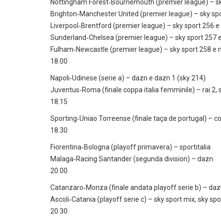
Nottingham Forest‑Bournemouth (premier league) – sk
Brighton‑Manchester United (premier league) – sky sp
Liverpool‑Brentford (premier league) – sky sport 256 
Sunderland‑Chelsea (premier league) – sky sport 257 
Fulham‑Newcastle (premier league) – sky sport 258 e
18.00
Napoli‑Udinese (serie a) – dazn e dazn 1 (sky 214)
Juventus‑Roma (finale coppa italia femminile) – rai 2,
18.15
Sporting‑Uniao Torreense (finale taça de portugal) – c
18.30
Fiorentina‑Bologna (playoff primavera) – sportitalia
Malaga‑Racing Santander (segunda division) – dazn
20.00
Catanzaro‑Monza (finale andata playoff serie b) – dazn,
Ascoli‑Catania (playoff serie c) – sky sport mix, sky sp
20.30