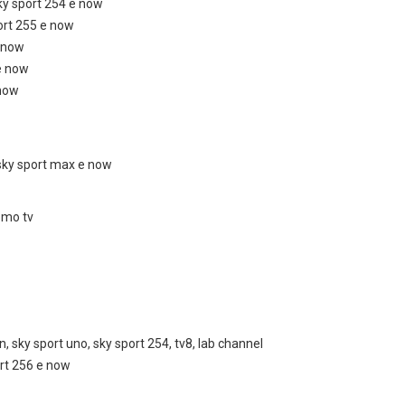
y sport 254 e now
ort 255 e now
e now
e now
 now
 sky sport max e now
omo tv
 sky sport uno, sky sport 254, tv8, lab channel
ort 256 e now