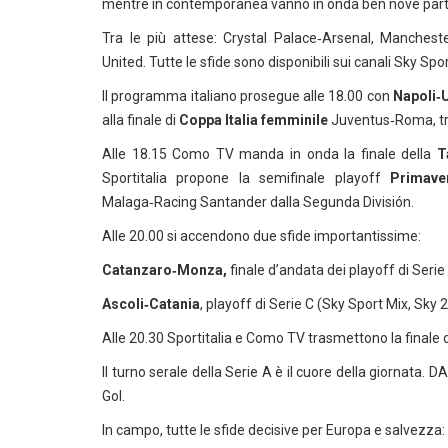
mentre in contemporanea vanno in onda ben nove partite 
Tra le più attese: Crystal Palace‑Arsenal, Mancheste
United. Tutte le sfide sono disponibili sui canali Sky Spor
Il programma italiano prosegue alle 18.00 con
Napoli‑
alla finale di
Coppa Italia femminile
Juventus‑Roma, tr
Alle 18.15 Como TV manda in onda la finale della
Ta
Sportitalia propone la semifinale playoff
Primave
Malaga‑Racing Santander dalla Segunda División.
Alle 20.00 si accendono due sfide importantissime:
Catanzaro‑Monza,
finale d’andata dei playoff di Seri
Ascoli‑Catania
, playoff di Serie C (Sky Sport Mix, Sky
Alle 20.30 Sportitalia e Como TV trasmettono la finale 
Il turno serale della Serie A è il cuore della giornata
Gol.
In campo, tutte le sfide decisive per Europa e salvezza: