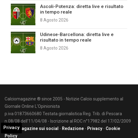
Ascoli-Potenza: diretta live e risultato
in tempo reale
8 Agosto 2026
Udinese-Barcellona: diretta live e
risultato in tempo reale
8 Agosto 2026
Calciomagazine ® since 2005 - Notizie Calcio supplemento al
Giornale Online L'Opinionista
p.iva 01873660680 Testata giornalistica Reg. Trib. di Pescara
n.08/08 dell'11/04/08 - Iscrizione al ROC n°17982 del 17/02/2009
Privacy
Calciomagazine sui social
-
Redazione
-
Privacy
-
Cookie
Policy