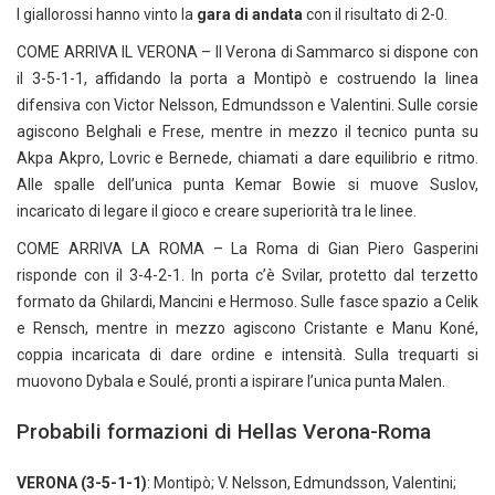
I giallorossi hanno vinto la
gara di andata
con il risultato di 2-0.
COME ARRIVA IL VERONA – Il Verona di Sammarco si dispone con
il 3-5-1-1, affidando la porta a Montipò e costruendo la linea
difensiva con Victor Nelsson, Edmundsson e Valentini. Sulle corsie
agiscono Belghali e Frese, mentre in mezzo il tecnico punta su
Akpa Akpro, Lovric e Bernede, chiamati a dare equilibrio e ritmo.
Alle spalle dell’unica punta Kemar Bowie si muove Suslov,
incaricato di legare il gioco e creare superiorità tra le linee.
COME ARRIVA LA ROMA – La Roma di Gian Piero Gasperini
risponde con il 3-4-2-1. In porta c’è Svilar, protetto dal terzetto
formato da Ghilardi, Mancini e Hermoso. Sulle fasce spazio a Celik
e Rensch, mentre in mezzo agiscono Cristante e Manu Koné,
coppia incaricata di dare ordine e intensità. Sulla trequarti si
muovono Dybala e Soulé, pronti a ispirare l’unica punta Malen.
Probabili formazioni di Hellas Verona-Roma
VERONA (3-5-1-1)
: Montipò; V. Nelsson, Edmundsson, Valentini;