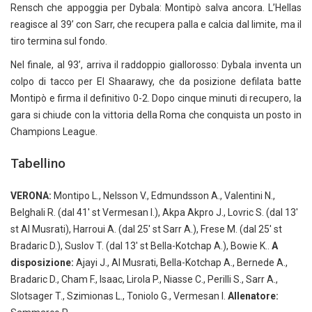
Rensch che appoggia per Dybala: Montipò salva ancora. L’Hellas
reagisce al 39’ con Sarr, che recupera palla e calcia dal limite, ma il
tiro termina sul fondo.
Nel finale, al 93’, arriva il raddoppio giallorosso: Dybala inventa un
colpo di tacco per El Shaarawy, che da posizione defilata batte
Montipò e firma il definitivo 0-2. Dopo cinque minuti di recupero, la
gara si chiude con la vittoria della Roma che conquista un posto in
Champions League.
Tabellino
VERONA:
Montipo L., Nelsson V., Edmundsson A., Valentini N.,
Belghali R. (dal 41′ st Vermesan I.), Akpa Akpro J., Lovric S. (dal 13′
st Al Musrati), Harroui A. (dal 25′ st Sarr A.), Frese M. (dal 25′ st
Bradaric D.), Suslov T. (dal 13′ st Bella-Kotchap A.), Bowie K..
A
disposizione:
Ajayi J., Al Musrati, Bella-Kotchap A., Bernede A.,
Bradaric D., Cham F., Isaac, Lirola P., Niasse C., Perilli S., Sarr A.,
Slotsager T., Szimionas L., Toniolo G., Vermesan I.
Allenatore: