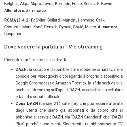
Belghali, Akpa Akpro, Lovric, Bernede, Frese; Suslov; K. Bowie.
Allenatore:
Sammarco.
ROMA (3-4-2-1):
Svilar; Ghilardi, Mancini, Hermoso; Celik,
Cristante, Manu Koné, Rensch; Dybala, Soulé; Malen.
Allenatore:
Gasperini.
Dove vedere la partita in TV e streaming
L’incontro sarà trasmesso in diretta:
DAZN,
la cui app è disponibile sulle moderne smart tv, nelle
console per videogiochi o collegando il proprio dispositivo a
Google Chromecast e Amazon Firestick. la sfida sarà visibile
anche in streaming sull’app di DAZN, accessibile da cellulare
e tablet o sul sito ufficiale.
Zona DAZN
(canale 214 satellite), che può essere attivata
dagli utenti che siano già abbonati o da coloro che si
abbonino al servizio DAZN, sia “DAZN Standard” che “DAZN
Plus” purché siano clienti Sky tramite un abbonamento TV