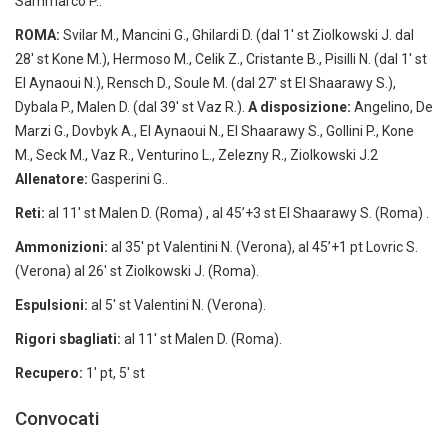
Sammarco P..
ROMA:
Svilar M., Mancini G., Ghilardi D. (dal 1′ st Ziolkowski J. dal
28′ st Kone M.), Hermoso M., Celik Z., Cristante B., Pisilli N. (dal 1′ st
El Aynaoui N.), Rensch D., Soule M. (dal 27′ st El Shaarawy S.),
Dybala P., Malen D. (dal 39′ st Vaz R.).
A disposizione:
Angelino, De
Marzi G., Dovbyk A., El Aynaoui N., El Shaarawy S., Gollini P., Kone
M., Seck M., Vaz R., Venturino L., Zelezny R., Ziolkowski J.2
Allenatore:
Gasperini G..
Reti:
al 11′ st Malen D. (Roma) , al 45’+3 st El Shaarawy S. (Roma) .
Ammonizioni:
al 35′ pt Valentini N. (Verona), al 45’+1 pt Lovric S.
(Verona) al 26′ st Ziolkowski J. (Roma).
Espulsioni:
al 5′ st Valentini N. (Verona).
Rigori sbagliati:
al 11′ st Malen D. (Roma).
Recupero:
1′ pt, 5′ st
Convocati