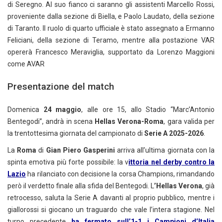
di Seregno. Al suo fianco ci saranno gli assistenti Marcello Rossi,
proveniente dalla sezione di Biella, e Paolo Laudato, della sezione
di Taranto. Il ruolo di quarto ufficiale è stato assegnato a Ermanno
Feliciani, della sezione di Teramo, mentre alla postazione VAR
opererà Francesco Meraviglia, supportato da Lorenzo Maggioni
come AVAR
Presentazione del match
Domenica
24 maggio
, alle ore 15, allo Stadio “Marc’Antonio
Bentegodi”, andrà in scena
Hellas Verona-Roma
, gara valida per
la trentottesima giornata del campionato di
Serie A 2025-2026
.
La
Roma
di
Gian Piero Gasperini
arriva all’ultima giornata con la
spinta emotiva più forte possibile: la v
ittoria nel derby contro la
Lazio
ha rilanciato con decisione la corsa Champions, rimandando
però il verdetto finale alla sfida del Bentegodi. L
’Hellas Verona
, già
retrocesso, saluta la Serie A davanti al proprio pubblico, mentre i
giallorossi si giocano un traguardo che vale l’intera stagione. Nel
turno precedente
ha fermato sull’1-1 i Campioni d’Italia