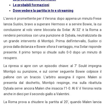
Le probabili formazioni
Dove vedere la partita in tv e streaming
L’avvio è promettente per il Verona: dopo appena un minuto Frese
lancia Suslov, bravo a superare Hermoso e a servire Bowie, la cui
conclusione al volo viene bloccata da Svilar. Al 32’ è la Roma a
rendersi pericolosa con una punizione di Dybala, neutralizzata da
un grande intervento di Montipò. Prima dell’intervallo, Suslov ci
prova dalla distanza e Bowie sfiora il vantaggio, ma Svilar risponde
presente. Il primo tempo si chiude sullo 0-0 dopo un minuto di
recupero.
La ripresa si apre con un episodio chiave: al 7’ Soulé impegna
Montipò su punizione, e sul corner seguente Bowie colpisce il
pallone con un braccio. L’arbitro assegna il rigore. Malen si
presenta dal dischetto, Montipò respinge, ma sulla ribattuta
Dybala serve ancora Malen che insacca l’1-0. Al 6’ il Verona resta
anche in dieci per il secondo giallo a Valentini.
La Roma prova a chiudere la partita al 20’, quando Malen lancia