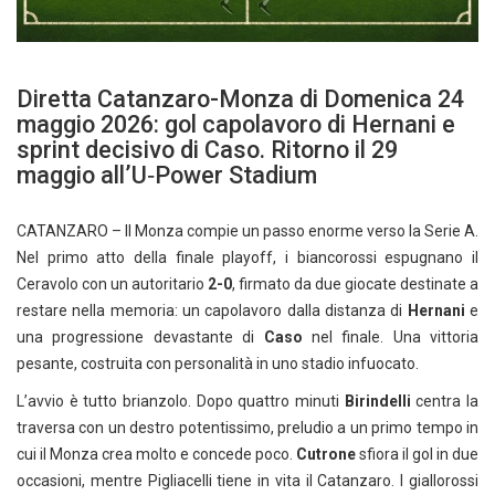
Diretta Catanzaro-Monza di Domenica 24
maggio 2026: gol capolavoro di Hernani e
sprint decisivo di Caso. Ritorno il 29
maggio all’U‑Power Stadium
CATANZARO – Il Monza compie un passo enorme verso la Serie A.
Nel primo atto della finale playoff, i biancorossi espugnano il
Ceravolo con un autoritario
2-0
, firmato da due giocate destinate a
restare nella memoria: un capolavoro dalla distanza di
Hernani
e
una progressione devastante di
Caso
nel finale. Una vittoria
pesante, costruita con personalità in uno stadio infuocato.
L’avvio è tutto brianzolo. Dopo quattro minuti
Birindelli
centra la
traversa con un destro potentissimo, preludio a un primo tempo in
cui il Monza crea molto e concede poco.
Cutrone
sfiora il gol in due
occasioni, mentre Pigliacelli tiene in vita il Catanzaro. I giallorossi