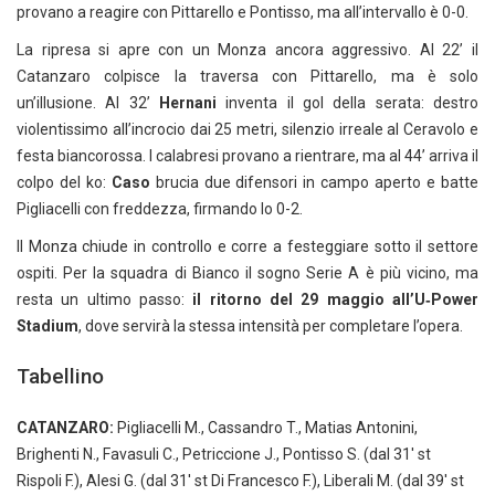
provano a reagire con Pittarello e Pontisso, ma all’intervallo è 0-0.
La ripresa si apre con un Monza ancora aggressivo. Al 22’ il
Catanzaro colpisce la traversa con Pittarello, ma è solo
un’illusione. Al 32’
Hernani
inventa il gol della serata: destro
violentissimo all’incrocio dai 25 metri, silenzio irreale al Ceravolo e
festa biancorossa. I calabresi provano a rientrare, ma al 44’ arriva il
colpo del ko:
Caso
brucia due difensori in campo aperto e batte
Pigliacelli con freddezza, firmando lo 0-2.
Il Monza chiude in controllo e corre a festeggiare sotto il settore
ospiti. Per la squadra di Bianco il sogno Serie A è più vicino, ma
resta un ultimo passo:
il ritorno del 29 maggio all’U‑Power
Stadium
, dove servirà la stessa intensità per completare l’opera.
Tabellino
CATANZARO:
Pigliacelli M., Cassandro T., Matias Antonini,
Brighenti N., Favasuli C., Petriccione J., Pontisso S. (dal 31′ st
Rispoli F.), Alesi G. (dal 31′ st Di Francesco F.), Liberali M. (dal 39′ st