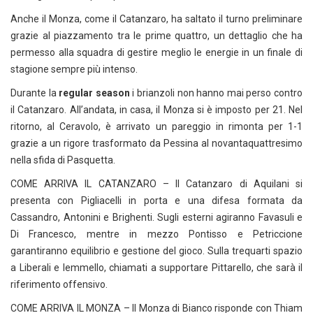
Anche il Monza, come il Catanzaro, ha saltato il turno preliminare
grazie al piazzamento tra le prime quattro, un dettaglio che ha
permesso alla squadra di gestire meglio le energie in un finale di
stagione sempre più intenso.
Durante la
regular season
i brianzoli non hanno mai perso contro
il Catanzaro. All’andata, in casa, il Monza si è imposto per 21. Nel
ritorno, al Ceravolo, è arrivato un pareggio in rimonta per 1-1
grazie a un rigore trasformato da Pessina al novantaquattresimo
nella sfida di Pasquetta.
COME ARRIVA IL CATANZARO – Il Catanzaro di Aquilani si
presenta con Pigliacelli in porta e una difesa formata da
Cassandro, Antonini e Brighenti. Sugli esterni agiranno Favasuli e
Di Francesco, mentre in mezzo Pontisso e Petriccione
garantiranno equilibrio e gestione del gioco. Sulla trequarti spazio
a Liberali e Iemmello, chiamati a supportare Pittarello, che sarà il
riferimento offensivo.
COME ARRIVA IL MONZA – Il Monza di Bianco risponde con Thiam