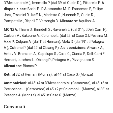
D’Alessandro M.), Iemmello P. (dal 39′ st Oudin R.), Pittarello F..
A
disposizione:
Bashi E., D’Alessandro M., Di Francesco F., Fellipe
Jack, Frosinini R., Koffi N., Marietta C., Nuamah P., Oudin R.,
Pompetti M., Rispoli F., Verrengia B.
Allenatore:
Aquilani A..
MONZA:
Thiam D., Birindelli S., Ravanelli L. (dal 31′ pt Delli Carri F.),
Carboni A., Bakoune A., Colombo L. (dal 29′ st Caso G.), Pessina M.,
Azzi P., Colpani A. (dal 1′ st Hernani), Mota D. (dal 19′ st Petagna
A.), Cutrone P. (dal 29′ st Obiang P.).
A disposizione:
Alvarez A.,
Antov V., Brorsson A., Capolupo S., Caso G., Ciurria P., Delli Carri F.,
Hernani, Lucchesi L., Obiang P., Petagna A., Pizzignacco S.
Allenatore:
Bianco P..
Reti:
al 32′ st Hernani (Monza) , al 44′ st Caso G. (Monza) .
Ammonizioni:
al 45’+4 st D’Alessandro M. (Catanzaro), al 45’+6 st
Petriccione J. (Catanzaro) al 45’+2 pt Colombo L. (Monza), al 38′ st
Petagna A. (Monza), al 45′ st Caso G. (Monza).
Convocati