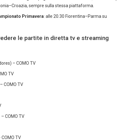
 Estonia–Croazia, sempre sulla stessa piattaforma.
 Campionato Primavera
: alle 20.30 Fiorentina–Parma su
edere le partite in diretta tv e streaming
tadores) – COMO TV
COMO TV
) – COMO TV
V
a) – COMO TV
 – COMO TV