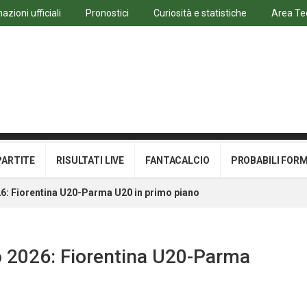
azioni ufficiali
Pronostici
Curiosità e statistiche
Area Te
PARTITE
RISULTATI LIVE
FANTACALCIO
PROBABILI FOR
26: Fiorentina U20-Parma U20 in primo piano
io 2026: Fiorentina U20-Parma