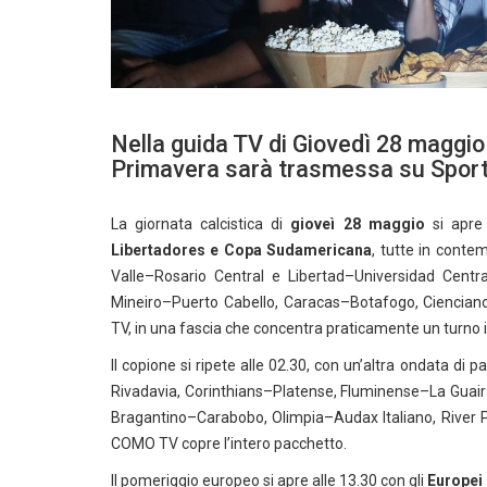
Nella guida TV di Giovedì 28 maggio
Primavera sarà trasmessa su Sporti
La giornata calcistica di
gioveì 28 maggio
si apre
Libertadores e Copa Sudamericana
, tutte in conte
Valle–Rosario Central e Libertad–Universidad Centr
Mineiro–Puerto Cabello, Caracas–Botafogo, Ciencia
TV, in una fascia che concentra praticamente un turno i
Il copione si ripete alle 02.30, con un’altra ondata di
Rivadavia, Corinthians–Platense, Fluminense–La Guai
Bragantino–Carabobo, Olimpia–Audax Italiano, River
COMO TV copre l’intero pacchetto.
Il pomeriggio europeo si apre alle 13.30 con gli
Europei