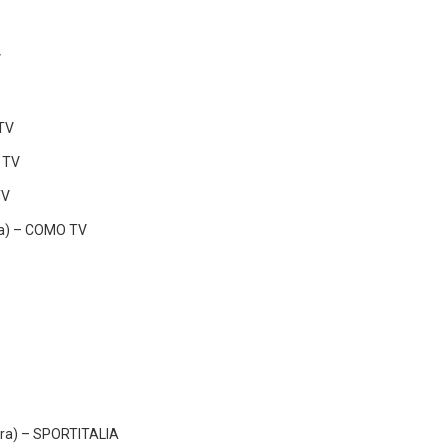
V
TV
 TV
TV
na) – COMO TV
era) – SPORTITALIA