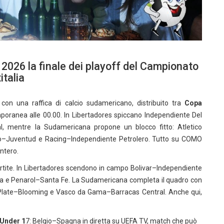
 2026 la finale dei playoff del Campionato
talia
 con una raffica di calcio sudamericano, distribuito tra
Copa
mporanea alle 00.00. In Libertadores spiccano Independiente Del
al, mentre la Sudamericana propone un blocco fitto: Atletico
no–Juventud e Racing–Independiente Petrolero. Tutto su COMO
ntero.
 partite. In Libertadores scendono in campo Bolivar–Independiente
ra e Penarol–Santa Fe. La Sudamericana completa il quadro con
 Plate–Blooming e Vasco da Gama–Barracas Central. Anche qui,
 Under 1
7: Belgio–Spagna in diretta su UEFA TV, match che può