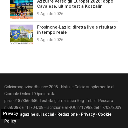
Azzurre verso gli Europei 2026: dopo
Cavalese, ultimo test a Koszalin
9 Agosto 2026
Frosinone-Lazio: diretta live e risultato
in tempo reale
9 Agosto 2026
Calciomagazine ® since 2005 - Notizie Calcio supplemento al
Giornale Online L'Opinionista
p.iva 01873660680 Testata giornalistica Reg. Trib. di Pescara
n.08/08 dell'11/04/08 - Iscrizione al ROC n°17982 del 17/02/2009
Privacy
Calciomagazine sui social
-
Redazione
-
Privacy
-
Cookie
Policy