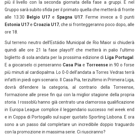
più il livello con la seconda giornata della fase a gruppi. E nel
Gruppo sarà subito sfida per il primato quella che metterà di fronte
alle 13.30
Belgio U17
e
Spagna U17
. Ferme invece a 0 punti
Estonia U17
e
Croazia U17
, che si fronteggeranno poco dopo, alle
ore 18.
Sul terreno neutro dell’Estádio Municipal de Rio Maior si chiuderà
quindi alle ore 21 la fase playoff che metterà in palio l’ultimo
biglietto di sola andata per la prossima edizione di
Liga Portugal
.
E a giocarselo ci penseranno
Casa Pia
e
Torreense
in 90 o forse
più minuti al cardiopalma. Lo 0-0 dell’andata a Torres Vedras terrà
infatti in piedi ogni scenario. Il Casa Pia, terzultimo in Primeira Liga,
dovrà difendere la categoria, al contrario della Torreense,
formazione alle prese fin qui con la miglior stagione della propria
storia. I rossoblù hanno già centrato una clamorosa qualificazione
in Europa League complice il leggendario successo nel week end
e in Coppa di Portogallo sul super quotato Sporting Lisbona. E ora
sono a un passo dal completare un incredibile doppio traguardo
con la promozione in massima serie. Ci riusciranno?