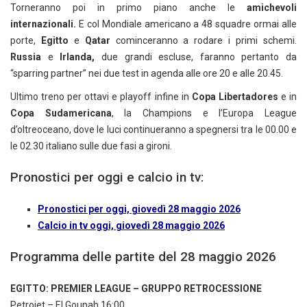
Torneranno poi in primo piano anche le
amichevoli
internazionali.
E col
Mondiale americano a 48 squadre ormai alle
porte,
Egitto
e
Qatar
cominceranno a rodare i primi schemi.
Russia
e
Irlanda,
due grandi escluse, faranno pertanto da
“sparring partner” nei due test in agenda alle ore 20 e alle 20.45.
Ultimo treno per ottavi e playoff infine in
Copa Libertadores
e in
Copa Sudamericana
, la Champions e l’Europa League
d’oltreoceano, dove le luci continueranno a spegnersi tra le 00.00 e
le 02.30 italiano sulle due fasi a gironi.
Pronostici per oggi e calcio in tv:
Pronostici per oggi, giovedì 28 maggio 2026
Calcio in tv oggi, giovedì 28 maggio 2026
Programma delle partite del 28 maggio 2026
EGITTO: PREMIER LEAGUE – GRUPPO RETROCESSIONE
Petrojet – El Gounah 16:00