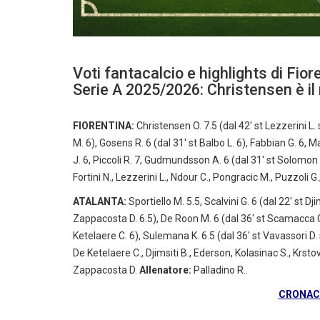
Voti fantacalcio e highlights di Fior
Serie A 2025/2026: Christensen è il
FIORENTINA:
Christensen O. 7.5 (dal 42′ st Lezzerini L. 
M. 6), Gosens R. 6 (dal 31′ st Balbo L. 6), Fabbian G. 6, M
J. 6, Piccoli R. 7, Gudmundsson A. 6 (dal 31′ st Solomon
Fortini N., Lezzerini L., Ndour C., Pongracic M., Puzzoli 
ATALANTA:
Sportiello M. 5.5, Scalvini G. 6 (dal 22′ st Dji
Zappacosta D. 6.5), De Roon M. 6 (dal 36′ st Scamacca G. 
Ketelaere C. 6), Sulemana K. 6.5 (dal 36′ st Vavassori D. 
De Ketelaere C., Djimsiti B., Ederson, Kolasinac S., Krstov
Zappacosta D.
Allenatore:
Palladino R..
CRONACA