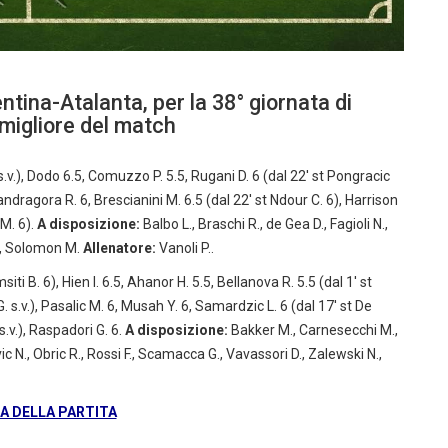
entina-Atalanta, per la 38° giornata di
 migliore del match
s.v.), Dodo 6.5, Comuzzo P. 5.5, Rugani D. 6 (dal 22′ st Pongracic
andragora R. 6, Brescianini M. 6.5 (dal 22′ st Ndour C. 6), Harrison
 M. 6).
A disposizione:
Balbo L., Braschi R., de Gea D., Fagioli N.,
G., Solomon M.
Allenatore:
Vanoli P..
msiti B. 6), Hien I. 6.5, Ahanor H. 5.5, Bellanova R. 5.5 (dal 1′ st
s.v.), Pasalic M. 6, Musah Y. 6, Samardzic L. 6 (dal 17′ st De
s.v.), Raspadori G. 6.
A disposizione:
Bakker M., Carnesecchi M.,
ic N., Obric R., Rossi F., Scamacca G., Vavassori D., Zalewski N.,
 DELLA PARTITA