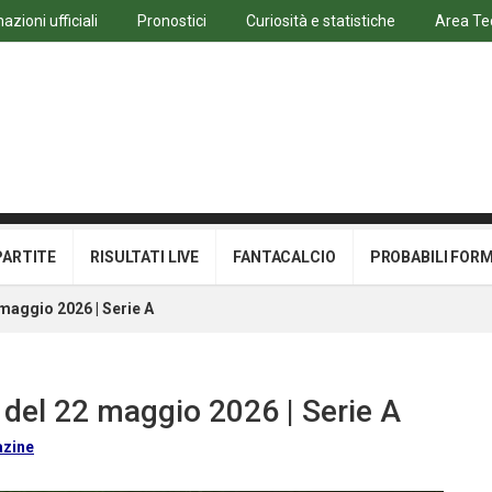
azioni ufficiali
Pronostici
Curiosità e statistiche
Area Te
PARTITE
RISULTATI LIVE
FANTACALCIO
PROBABILI FOR
 maggio 2026 | Serie A
 del 22 maggio 2026 | Serie A
azine