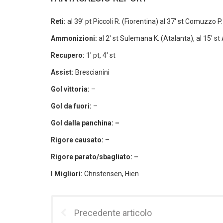
Reti:
al 39′ pt Piccoli R. (Fiorentina) al 37′ st Comuzzo P
Ammonizioni:
al 2′ st Sulemana K. (Atalanta), al 15′ st
Recupero:
1′ pt, 4′ st
Assist:
Brescianini
Gol vittoria:
–
Gol da fuori:
–
Gol dalla panchina: –
Rigore causato:
–
Rigore parato/sbagliato: –
I Migliori:
Christensen, Hien
Precedente articolo