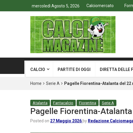
Calciomercato
Form
mercoledì Agosto 5, 2026
CALCIO
PARTITE DI OGGI
DIRETTA DELLE 
Home
Serie A
Pagelle Fiorentina-Atalanta del 22
Atalanta
Fantacalcio
Fiorentina
Serie A
Pagelle Fiorentina-Atalanta
Posted on
27 Maggio 2026
by
Redazione Calciomag