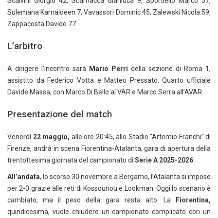
Scalvini Giorgio 42, Scamacca Gianluca 9, Sportiello Marco 57,
Sulemana Kamaldeen 7, Vavassori Dominic 45, Zalewski Nicola 59,
Zappacosta Davide 77
L’arbitro
A dirigere l’incontro sarà
Mario Perri
della sezione di Roma 1,
assistito da Federico Votta e Matteo Pressato. Quarto ufficiale
Davide Massa, con Marco Di Bello al VAR e Marco Serra all’AVAR.
Presentazione del match
Venerdì
22 maggio,
alle ore 20:45, allo Stadio “Artemio Franchi” di
Firenze, andrà in scena Fiorentina-Atalanta, gara di apertura della
trentottesima giornata del campionato di
Serie A 2025-2026
.
All’andata
, lo scorso 30 novembre a Bergamo, l’Atalanta si impose
per 2-0 grazie alle reti di Kossounou e Lookman. Oggi lo scenario è
cambiato, ma il peso della gara resta alto. La
Fiorentina,
quindicesima, vuole chiudere un campionato complicato con un