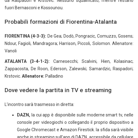
da Raspadori e Krstovic. Nessuno squalificato, mentre restano
fuori Bernasconi e Kossounou.
Probabili formazioni di Fiorentina-Atalanta
FIORENTINA (4-3-3):
De Gea; Dodò, Pongracic, Comuzzo, Gosens;
Ndour, Fagioli, Mandragora; Harrison, Piccoli, Solomon. Allenatore:
Vanoli
ATALANTA (3-4-1-2):
Carnesecchi; Scalvini, Hien, Kolasinac;
Zappacosta, De Roon, Ederson, Zalewski; Samardzic, Raspadori;
Krstovic.
Allenatore:
Palladino
Dove vedere la partita in TV e streaming
L’incontro sarà trasmesso in diretta:
DAZN,
la cui app è disponibile sulle moderne smart tv, nelle
console per videogiochi o collegando il proprio dispositivo a
Google Chromecast e Amazon Firestick. la sfida sarà visibile
anche in streaming sull’app di DAZN, accessibile da cellulare