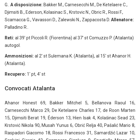
G..
A disposizione:
Bakker M., Carnesecchi M., De Ketelaere C.,
Djimsiti B., Ederson, Kolasinac S., Krstovic N., Obric R., Rossi F.,
Scamacca G., Vavassori D., Zalewski N., Zappacosta D.
Allenatore:
Palladino R..
Reti:
al 39′ pt Piccoli R. (Fiorentina) al 37′ st Comuzzo P. (Atalanta)
autogol.
Ammonizioni:
al 2′ st Sulemana K. (Atalanta), al 15′ st Ahanor H.
(Atalanta).
Recupero:
1′ pt, 4′ st
Convocati Atalanta
Ahanor Honest 69, Bakker Mitchel 5, Bellanova Raoul 16,
Carnesecchi Marco 29, De Ketelaere Charles 17, de Roon Marten
15, Djimsiti Berat 19, Éderson 13, Hien Isak 4, Kolašinac Sead 23,
Krstović Nikola 90, Musah Yunus 6, Obrić Relja 40, Pašalić Mario 8,
Raspadori Giacomo 18, Rossi Francesco 31, Samardžić Lazar 10,