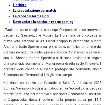
L’arbitro
La presentazione del match
Le probabili formazioni
Dove vedere la partita in tv e streaming
L’Atalanta parte meglio e costringe Christensen a tre interventi
decisivi su Samardzic e Musah. La Fiorentina però colpisce al
primo vero affondo: al 39’ Piccoli scappa in profondità, supera
Ahanor e batte Sportiello sul primo palo, complice un errore del
portiere nerazzurro. Nella ripresa è ancora Christensen a salvare i
suoi su Ahanor, mentre Sportiello si riscatta deviando in angolo
una splendida punizione di Mandragora diretta sotto l’incrocio. Il
portiere viola continua a essere protagonista fermando anche
Sulemana, confermandosi il migliore in campo.
Nel finale c’è spazio per l’esordio in Serie A del classe 2005
Dominic Vavassori. Pochi istanti dopo arriva l’episodio che decide il
match: Comuzzo, nel tentativo di anticipare Scamacca su un cross
di Zappacosta, devia il pallone nella propria porta per l’1-1