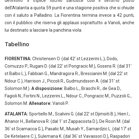
definitivo. Il triplice fischio sancisce così il settimo posto
dell’Atalanta a quota 59 punti e una stagione positiva che si chiude
con il saluto a Palladino. La Fiorentina termina invece a 42 punti,
con il pubblico che riserva gli applausi soprattutto a Vanoli, anche
lui destinato a lasciare la panchina viola.
Tabellino
FIORENTINA:
Christensen O. (dal 42′ st Lezzerini L.), Dodo,
Comuzzo P., Rugani D. (dal 22′ st Pongracic M.), Gosens R. (dal 31′
st Balbo L.), Fabbian G., Mandragora R., Brescianini M. (dal 22′ st
Ndour C.), Harrison J., Piccoli R., Gudmundsson A. (dal 31′ st
Solomon M.).
A disposizione:
Balbo L., Braschi R., de Gea D.,
Fagioli N., Fortini N., Lezzerini L., Ndour C., Pongracic M., Puzzoli G.,
Solomon M.
Allenatore:
Vanoli P..
ATALANTA:
Sportiello M., Scalvini G. (dal 22′ st Djimsiti B.), Hien I.,
Ahanor H., Bellanova R. (dal 1′ st Zappacosta D.), De Roon M. (dal
36′ st Scamacca G.), Pasalic M., Musah Y., Samardzic L. (dal 17′ st
De Ketelaere C.), Sulemana K. (dal 36′ st Vavassori D.), Raspadori