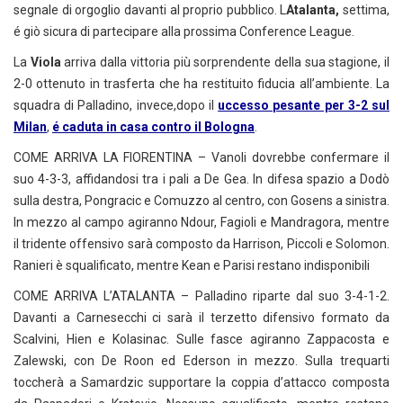
segnale di orgoglio davanti al proprio pubblico. L
Atalanta,
settima,
é giò sicura di partecipare alla prossima Conference League.
La
Viola
arriva dalla vittoria più sorprendente della sua stagione, il
2-0 ottenuto in trasferta che ha restituito fiducia all’ambiente. La
squadra di Palladino, invece,dopo il
uccesso pesante per 3-2 sul
Milan
,
é caduta in casa contro il Bologna
.
COME ARRIVA LA FIORENTINA – Vanoli dovrebbe confermare il
suo 4-3-3, affidandosi tra i pali a De Gea. In difesa spazio a Dodò
sulla destra, Pongracic e Comuzzo al centro, con Gosens a sinistra.
In mezzo al campo agiranno Ndour, Fagioli e Mandragora, mentre
il tridente offensivo sarà composto da Harrison, Piccoli e Solomon.
Ranieri è squalificato, mentre Kean e Parisi restano indisponibili
COME ARRIVA L’ATALANTA – Palladino riparte dal suo 3-4-1-2.
Davanti a Carnesecchi ci sarà il terzetto difensivo formato da
Scalvini, Hien e Kolasinac. Sulle fasce agiranno Zappacosta e
Zalewski, con De Roon ed Ederson in mezzo. Sulla trequarti
toccherà a Samardzic supportare la coppia d’attacco composta