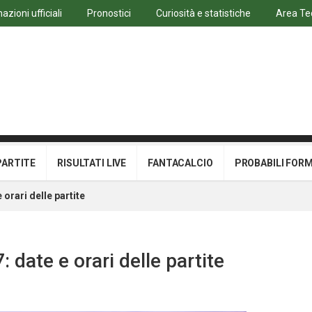
azioni ufficiali
Pronostici
Curiosità e statistiche
Area Te
PARTITE
RISULTATI LIVE
FANTACALCIO
PROBABILI FOR
orari delle partite
 date e orari delle partite