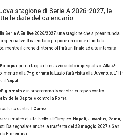
nuova stagione di Serie A 2026-2027, le
tte le date del calendario
lla
Serie A Enilive 2026/2027
, una stagione che si preannuncia
rte impegnative. Il calendario propone un girone d’andata
 mentre il girone di ritorno offrirà un finale ad alta intensità
Bologna
, prima tappa di un avvio subito impegnativo. Alla
4ª
o, mentre alla
7ª giornata
la Lazio farà visita alla
Juventus
. L’11ª
o il
Napoli
.
4ª giornata
è in programma lo scontro europeo contro
rby della Capitale
contro la
Roma
.
trasferta contro il
Como
.
erosi match di alto livello all’Olimpico:
Napoli
,
Juventus
,
Roma
,
sti. Da segnalare anche la trasferta del
23 maggio 2027
a San
o la
Fiorentina
.