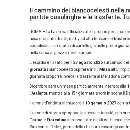
Il cammino dei biancocelesti nella 
partite casalinghe e le trasferte. Tu
ROMA – La Lazio ha ufficializzato il proprio percorso ne
ricca di scontri diretti, derby ad alta tensione e trasfe
complesso, con match di cartello già nelle prime giornate,
nella corsa ai piazzamenti europei.
L’esordio è fissato per il
23 agosto 2026
sul campo del
giornata
i biancocelesti ospiteranno il
Milan
all’Olimpic
giornata proporrà invece la trasferta al Maradona contr
Dicembre sarà un mese particolarmente intenso: alla
1
l’
Atalanta
, mentre alla
15ª giornata
andrà in scena il
De
Il girone d’andata si chiuderà il
10 gennaio 2027
con la 
Il girone di ritorno ripropone la stessa intensità, con num
Torino
e
Fiorentina
saranno tutte ospiti dei biancocele
Siro contro l’
Inter
, prima della chiusura casalinga contr