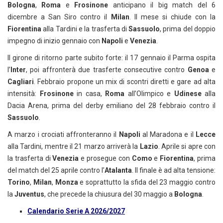
Bologna
,
Roma
e
Frosinone
anticipano il big match del 6
dicembre a San Siro contro il
Milan
. Il mese si chiude con la
Fiorentina
alla Tardini e la trasferta di
Sassuolo
, prima del doppio
impegno di inizio gennaio con
Napoli
e
Venezia
.
Il girone di ritorno parte subito forte: il 17 gennaio il Parma ospita
l’
Inter
, poi affronterà due trasferte consecutive contro
Genoa
e
Cagliari
. Febbraio propone un mix di scontri diretti e gare ad alta
intensità:
Frosinone
in casa,
Roma
all’Olimpico e
Udinese
alla
Dacia Arena, prima del derby emiliano del 28 febbraio contro il
Sassuolo
.
A marzo i crociati affronteranno il
Napoli
al Maradona e il
Lecce
alla Tardini, mentre il 21 marzo arriverà la
Lazio
. Aprile si apre con
la trasferta di
Venezia
e prosegue con
Como
e
Fiorentina
, prima
del match del 25 aprile contro l’
Atalanta
. Il finale è ad alta tensione:
Torino
,
Milan
,
Monza
e soprattutto la sfida del 23 maggio contro
la
Juventus
, che precede la chiusura del 30 maggio a
Bologna
.
Calendario Serie A 2026/2027