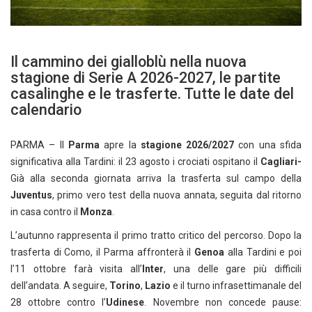
Il cammino dei gialloblù nella nuova
stagione di Serie A 2026-2027, le partite
casalinghe e le trasferte. Tutte le date del
calendario
PARMA – Il
Parma
apre la
stagione 2026/2027
con una sfida
significativa alla Tardini: il 23 agosto i crociati ospitano il
Cagliari-
Già alla seconda giornata arriva la trasferta sul campo della
Juventus
, primo vero test della nuova annata, seguita dal ritorno
in casa contro il
Monza
.
L’autunno rappresenta il primo tratto critico del percorso. Dopo la
trasferta di Como, il Parma affronterà il
Genoa
alla Tardini e poi
l’11 ottobre farà visita all’
Inter
, una delle gare più difficili
dell’andata. A seguire,
Torino
,
Lazio
e il turno infrasettimanale del
28 ottobre contro l’
Udinese
. Novembre non concede pause: