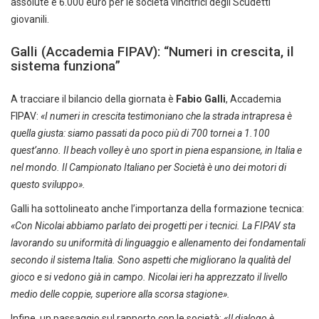
assolute e 6.000 euro per le società vincitrici degli Scudetti
giovanili.
Galli (Accademia FIPAV): “Numeri in crescita, il
sistema funziona”
A tracciare il bilancio della giornata è
Fabio Galli
, Accademia
FIPAV:
«I numeri in crescita testimoniano che la strada intrapresa è
quella giusta: siamo passati da poco più di 700 tornei a 1.100
quest’anno. Il beach volley è uno sport in piena espansione, in Italia e
nel mondo. Il Campionato Italiano per Società è uno dei motori di
questo sviluppo».
Galli ha sottolineato anche l’importanza della formazione tecnica:
«Con Nicolai abbiamo parlato dei progetti per i tecnici. La FIPAV sta
lavorando su uniformità di linguaggio e allenamento dei fondamentali
secondo il sistema Italia. Sono aspetti che migliorano la qualità del
gioco e si vedono già in campo. Nicolai ieri ha apprezzato il livello
medio delle coppie, superiore alla scorsa stagione».
Infine, un passaggio sul rapporto con le società:
«Il dialogo è