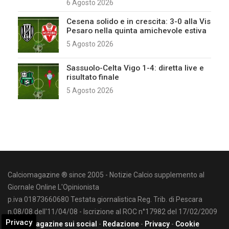
6 Agosto 2026
Cesena solido e in crescita: 3-0 alla Vis
Pesaro nella quinta amichevole estiva
5 Agosto 2026
Sassuolo-Celta Vigo 1-4: diretta live e
risultato finale
5 Agosto 2026
Calciomagazine ® since 2005 - Notizie Calcio supplemento al
Giornale Online L'Opinionista
p.iva 01873660680 Testata giornalistica Reg. Trib. di Pescara
n.08/08 dell'11/04/08 - Iscrizione al ROC n°17982 del 17/02/2009
Privacy
Calciomagazine sui social
-
Redazione
-
Privacy
-
Cookie