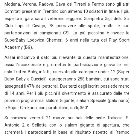
Modena, Verona, Padova, Cava de’ Tirreni e Fermo sono gli altri
Comitati presenti in Trentino con almeno 10 sciatori in finale. Il più
esperto in gara sarà il veterano reggiano Gianpietro Gigli dello Sci
Club Lupi di Civago, 78 primavere alle spalle, molte le sue
partecipazioni ai campionati CSI. La più piccolina è invece la
SuperBaby Lodovica Chemeri, 6 anni nella tuta del Play Sport
Academy (BG).
Assai indicativo il dato più rilevante di questa manifestazione,
ossia l’eccezionale e promettente partecipazione giovanile: nel
solo Trofeo Baby, infatti, riservato alle categorie under 12 (Super
Baby, Baby e Cuccioli), gareggeranno 258 bambini, cui sono stati
assegnati il 47% dei pettorali. Due terzi degli iscritti possiede meno
di 14 anni. Per i più piccini il divertimento è assicurato dalle tre
prove in programma: slalom Gigante, slalom Speciale (palo nano)
e Super Gimkana, con paraboliche, salti, 360°.
Si comincia venerdì 21 marzo sui pali delle piste Traliccio, S.
Antonio 2 e Selletta con lo slalom gigante di apertura, che
scremerà i partecipanti in base al risultato rispetto al “tempo