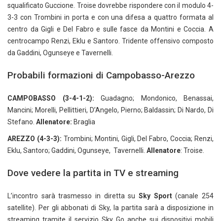
squalificato Guccione. Troise dovrebbe rispondere con il modulo 4-
3-3 con Trombini in porta e con una difesa a quattro formata al
centro da Gigli e Del Fabro e sulle fasce da Montini e Coccia. A
centrocampo Renzi, Eklu e Santoro. Tridente offensivo composto
da Gaddini, Ogunseye e Tavernelli.
Probabili formazioni di Campobasso-Arezzo
CAMPOBASSO (3-4-1-2):
Guadagno; Mondonico, Benassai,
Mancini; Morelli, Pellittieri, D’Angelo, Pierno; Baldassin; Di Nardo, Di
Stefano.
Allenatore:
Braglia
AREZZO (4-3-3):
Trombini; Montini, Gigli, Del Fabro, Coccia; Renzi,
Eklu, Santoro; Gaddini, Ogunseye, Tavernelli.
Allenatore
: Troise.
Dove vedere la partita in TV e streaming
L’incontro sarà trasmesso in diretta su
Sky Sport
(canale 254
satellite). Per gli abbonati di Sky, la partita sarà a disposizione in
streaming tramite il servizio Sky Go anche sui dispositivi mobili