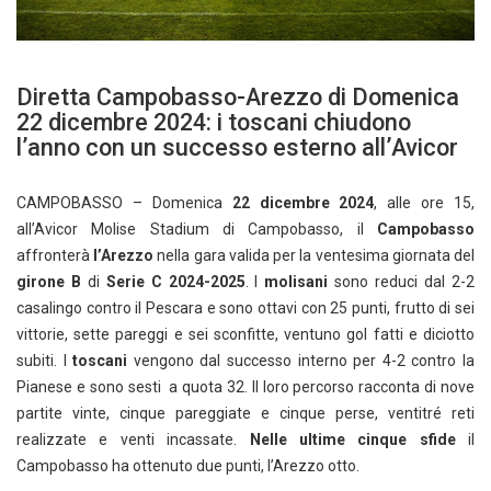
Diretta Campobasso-Arezzo di Domenica
22 dicembre 2024: i toscani chiudono
l’anno con un successo esterno all’Avicor
CAMPOBASSO – Domenica
22 dicembre 2024
, alle ore 15,
all’Avicor Molise Stadium di Campobasso, il
Campobasso
affronterà
l’Arezzo
nella gara valida per la ventesima giornata del
girone B
di
Serie C 2024-2025
. I
molisani
sono reduci dal 2-2
casalingo contro il Pescara e sono ottavi con 25 punti, frutto di sei
vittorie, sette pareggi e sei sconfitte, ventuno gol fatti e diciotto
subiti. I
toscani
vengono dal successo interno per 4-2 contro la
Pianese e sono sesti a quota 32. Il loro percorso racconta di nove
partite vinte, cinque pareggiate e cinque perse, ventitré reti
realizzate e venti incassate.
Nelle ultime cinque sfide
il
Campobasso ha ottenuto due punti, l’Arezzo otto.