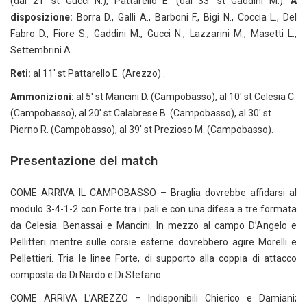
(dal 21′ st Gucci N.), Pattarello E. (dal 33′ st Gaddini M.).
A
disposizione:
Borra D., Galli A., Barboni F., Bigi N., Coccia L., Del
Fabro D., Fiore S., Gaddini M., Gucci N., Lazzarini M., Masetti L.,
Settembrini A.
Reti:
al 11′ st Pattarello E. (Arezzo) .
Ammonizioni:
al 5′ st Mancini D. (Campobasso), al 10′ st Celesia C.
(Campobasso), al 20′ st Calabrese B. (Campobasso), al 30′ st
Pierno R. (Campobasso), al 39′ st Prezioso M. (Campobasso).
Presentazione del match
COME ARRIVA IL CAMPOBASSO – Braglia dovrebbe affidarsi al
modulo 3-4-1-2 con Forte tra i pali e con una difesa a tre formata
da Celesia. Benassai e Mancini. In mezzo al campo D’Angelo e
Pellitteri mentre sulle corsie esterne dovrebbero agire Morelli e
Pellettieri. Tria le linee Forte, di supporto alla coppia di attacco
composta da Di Nardo e Di Stefano.
COME ARRIVA L’AREZZO – Indisponibili Chierico e Damiani;