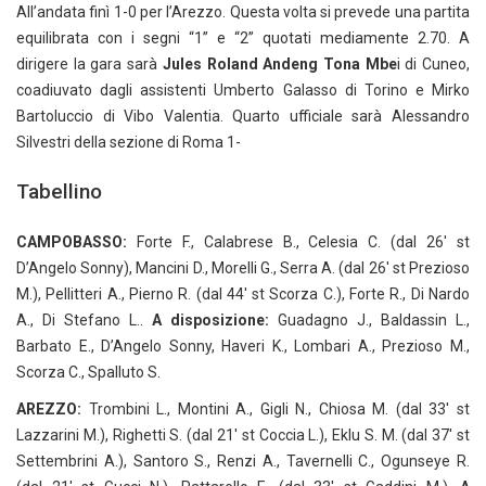
All’andata finì 1-0 per l’Arezzo. Questa volta si prevede una partita
equilibrata con i segni “1” e “2” quotati mediamente 2.70. A
dirigere la gara sarà
Jules Roland Andeng Tona Mbe
i di Cuneo,
coadiuvato dagli assistenti Umberto Galasso di Torino e Mirko
Bartoluccio di Vibo Valentia. Quarto ufficiale sarà Alessandro
Silvestri della sezione di Roma 1-
Tabellino
CAMPOBASSO:
Forte F., Calabrese B., Celesia C. (dal 26′ st
D’Angelo Sonny), Mancini D., Morelli G., Serra A. (dal 26′ st Prezioso
M.), Pellitteri A., Pierno R. (dal 44′ st Scorza C.), Forte R., Di Nardo
A., Di Stefano L..
A disposizione:
Guadagno J., Baldassin L.,
Barbato E., D’Angelo Sonny, Haveri K., Lombari A., Prezioso M.,
Scorza C., Spalluto S.
AREZZO:
Trombini L., Montini A., Gigli N., Chiosa M. (dal 33′ st
Lazzarini M.), Righetti S. (dal 21′ st Coccia L.), Eklu S. M. (dal 37′ st
Settembrini A.), Santoro S., Renzi A., Tavernelli C., Ogunseye R.