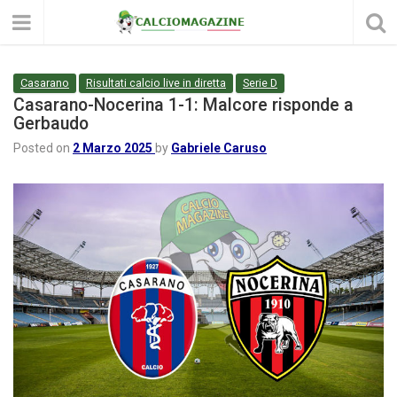
Casarano
Risultati calcio live in diretta
Serie D
Casarano-Nocerina 1-1: Malcore risponde a
Gerbaudo
Posted on
2 Marzo 2025
by
Gabriele Caruso