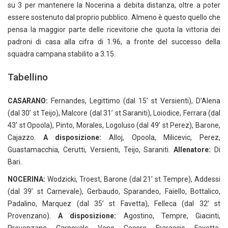
su 3 per mantenere la Nocerina a debita distanza, oltre a poter
essere sostenuto dal proprio pubblico. Almeno è questo quello che
pensa la maggior parte delle ricevitorie che quota la vittoria dei
padroni di casa alla cifra di 1.96, a fronte del successo della
squadra campana stabilito a 3.15.
Tabellino
CASARANO:
Fernandes, Legittimo (dal 15’ st Versienti), D’Alena
(dal 30’ st Teijo), Malcore (dal 31’ st Saraniti), Loiodice, Ferrara (dal
43’ st Opoola), Pinto, Morales, Logoluso (dal 49’ st Perez), Barone,
Cajazzo.
A disposizione:
Alloj, Opoola, Milicevic, Perez,
Guastamacchia, Cerutti, Versienti, Teijo, Saraniti.
Allenatore:
Di
Bari.
NOCERINA:
Wodzicki, Troest, Barone (dal 21’ st Tempre), Addessi
(dal 39’ st Carnevale), Gerbaudo, Sparandeo, Faiello, Bottalico,
Padalino, Marquez (dal 35’ st Favetta), Felleca (dal 32’ st
Provenzano).
A disposizione:
Agostino, Tempre, Giacinti,