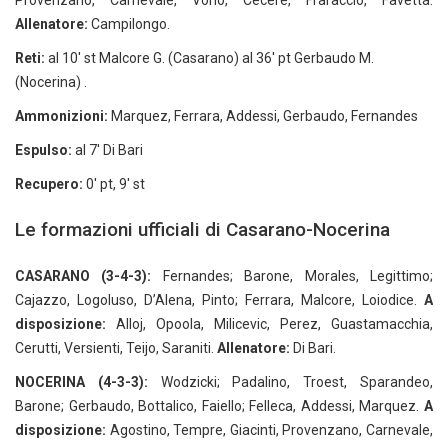
Provenzano, Carnevale, Vono, Cecere, Fraraccio, Favetta.
Allenatore:
Campilongo.
Reti:
al 10′ st Malcore G. (Casarano) al 36′ pt Gerbaudo M.
(Nocerina) .
Ammonizioni:
Marquez, Ferrara, Addessi, Gerbaudo, Fernandes
Espulso:
al 7′ Di Bari
Recupero:
0′ pt, 9′ st
Le formazioni ufficiali di Casarano-Nocerina
CASARANO (3-4-3):
Fernandes; Barone, Morales, Legittimo;
Cajazzo, Logoluso, D’Alena, Pinto; Ferrara, Malcore, Loiodice.
A
disposizione:
Alloj, Opoola, Milicevic, Perez, Guastamacchia,
Cerutti, Versienti, Teijo, Saraniti.
Allenatore:
Di Bari.
NOCERINA (4-3-3):
Wodzicki; Padalino, Troest, Sparandeo,
Barone; Gerbaudo, Bottalico, Faiello; Felleca, Addessi, Marquez.
A
disposizione:
Agostino, Tempre, Giacinti, Provenzano, Carnevale,