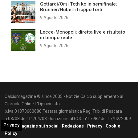
Gottardi/Orsi Toth ko in semifinale:
Brunner/Hüberli troppo forti
9 Agosto 2026
Lecce-Monopoli: diretta live e risultato
in tempo reale
9 Agosto 2026
Calciomagazine ® since 2005 - Notizie Calcio supplemento al
Giornale Online L'Opinionista
p.iva 01873660680 Testata giornalistica Reg. Trib. di Pescara
n.08/08 dell'11/04/08 - Iscrizione al ROC n°17982 del 17/02/2009
Privacy
Calciomagazine sui social
-
Redazione
-
Privacy
-
Cookie
Policy