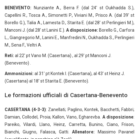
BENEVENTO:
Nunziante A., Berra F. (dal 24′ st Oukhadda S.),
Capellini R., Tosca A., Simonetti P., Viviani M., Prisco A. (dal 39′ st
Borello G.), Talia A., Lamesta D., Starita E. (dal 28′ st Perlingieri M.),
Manconi J. (dal 28′ st Lanini E.).
A disposizione:
Borello G., Carfora
L., Giangregorio M., Lanini E., Manfredini N., Oukhadda S., Perlingieri
M., Sena F., Veltri A.
Reti:
al 22′ pt Vano M. (Casertana) , al 29′ pt Manconi J.
(Benevento) .
Ammonizioni:
al 31′ pt Kontek I. (Casertana), al 43′ st Heinz J.
(Casertana) al 18′ st Starita E. (Benevento).
Le formazioni ufficiali di Casertana-Benevento
CASERTANA (4-3-3)
: Zanellati; Paglino, Kontek, Bacchetti, Fabbri;
Damian, Collodel, Proia; Kallon, Vano, Egharevba.
A disposizione
:
Pareiko, Vilardi, Llano, Heinz, Carretta, Bunino, Ciano, Frison,
Bianchi, Giugno, Falasca, Gatti.
Allenatore:
Massimo Pavanel