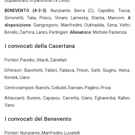
(squalificato, in panchina c’è Zeoli).
BENEVENTO (4-3-3)
: Nunziante; Berra (C), Capellini, Tosca,
Simonetti; Talia, Prisco, Viviani; Lamesta, Starita, Manconi.
A
disposizione
: Giangregorio, Manfredini; Oukhadda, Sena, Veltri;
Borello, Carfora, Lanini, Perlingieri.
Allenatore:
Michele Pazienza.
I convocati della Casertana
Portieri: Pareiko, Vilardi, Zanellati
Difensori: Bacchetti, Fabbri, Falasca, Frison, Gatti, Giugno, Heinz,
Kontek, Llano
Centrocampisti: Bianchi, Collodel, Damian, Paglino, Proia
Attaccanti: Bunino, Capasso, Carretta, Ciano, Egharevba, Kallon,
Vano
I convocati del Benevento
Portieri: Nunziante, Manfredini, Lucatelli