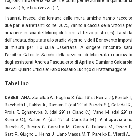
vogliono ritrovare la via dei tre punti per avvicinare la quintultima
piazza (-5) e la salvezza (-7).
I sanniti, invece, che lontano dalle mura amiche hanno raccolto
due pari e altrettanti ko nel 2025, vanno a caccia della vittoria per
rimanere in scia del Monopoli fermo al terzo posto (-6). La sfida
dell’andata, disputata allo stadio Vigorito, vide il Benevento imporsi
di misura per 1-0 sulla Casertana. A dirigere l’incontro sarà
l’arbitro
Gabriele Sacchi della sezione di Macerata coadiuvato
dagli assistenti Andrea Pasqualetto di Aprilia e Damiano Caldarola
di Asti. Quarto Ufficiale: Fabio Rosario Luongo di Frattamaggiore.
Tabellino
CASERTANA:
Zanellati A., Paglino S. (dal 13′ st Heinz J.), Kontek I.,
Bacchetti L., Fabbri A., Damian F. (dal 19′ st Bianchi S.), Collodel R.,
Proia F., Egharevba D. (dal 29′ st Ciano C.), Vano M. (dal 29′ st
Bunino C.), Kallon Y. (dal 19′ st Carretta M.).
A disposizione:
Bianchi S., Bunino C., Carretta M., Ciano C., Falasca M., Frison F.,
Gatti R., Giugno L., Heinz J., Llano Massa M. T., Pareiko D., Vilardi A.