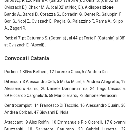
Silipo A.), Rizzo Pinna A. (dal 20′ st Gori G.), D’Uffizi S. (dal 32′ st
Oviszach E.), Chakir M. A. (dal 32′ st Ndoj E.).
A disposizione:
Bando A., Barosi D., Corazza S., Corradini G., Dente R., Galuppini F.,
Gori G., Ndoj E., Oviszach E., Pagliai G., Palazzino F., Rama A., Silipo
A., Zagari R.
Reti:
al 7′ pt Caturano S. (Catania) , al 44′ pt Forte F. (Catania) al 38′
st Oviszach E. (Ascoli) .
Convocati Catania
Portieri: 1 Klāvs Bethers, 12 Lorenzo Coco, 57 Andrea Dini
Difensori: 3 Alessandro Celli, 5 Mirko Miceli, 6 Andrea Allegretto, 19
Alessandro Raimo, 20 Daniele Donnarumma, 24 Tiago Casasola,
29 Riccardo Cargnelutti, 68 Mario Ierardi, 73 Simone Pieraccini
Centrocampisti: 14 Francesco Di Tacchio, 16 Alessandro Quaini, 30
Andrea Corbari, 47 Giovanni Di Noia
Attaccanti: 9 Alex Rolfini, 10 Emmanuele Pio Cicerelli, 17 Giovanni
Bruzzaniti, 18 Salvatore Caturano, 23 Gabriel Lunetta, 32