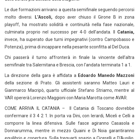
Le due formazioni arrivano a questa semifinale seguendo percorsi
molto diversi.
L’Ascoli,
dopo aver chiuso il Girone B in zona
playoff, ha mostrato solidità e continuità nella fase nazionale,
culminata proprio nel successo per 4-0 dell’andata. Il
Catania,
invece, ha superato due turni impegnativi (contro Campobasso e
Potenza), prima di incappare nella pesante sconfitta al Del Duca.
Chi passerà il turno affronterà in finale la vincente dell’altra
semifinale tra Salernitana e Brescia, con l’andata terminata 1 a 1.
La direzione della gara è affidata a
Edoardo Manedo Mazzoni
della sezione di Prato. Gli assistenti saranno Matteo Lauri e
Gianmarco Macripò, quarto ufficiale Stefano Striamo, mentre al
VAR opererà Lorenzo Maggioni con Maria Marotta come AVAR.
COME ARRIVA IL CATANIA – Il Catania di Toscano dovrebbe
confermare il 3 4 2 1. In porta va Dini, con Ierardi, Miceli e Celli a
comporre la linea difensiva. Sulle fasce agiranno Casasola e
Donnarumma, mentre in mezzo Quaini e Di Noia garantiranno
equilibrio e copertura. Sulla trequarti spazio a Cicerelli e D’Ausilio,