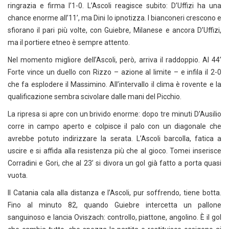
ringrazia e firma l’1-0. L’Ascoli reagisce subito: D’Uffizi ha una
chance enorme all’11’, ma Dini lo ipnotizza. I bianconeri crescono e
sfiorano il pari più volte, con Guiebre, Milanese e ancora D’Uffizi,
ma il portiere etneo è sempre attento.
Nel momento migliore dell’Ascoli, però, arriva il raddoppio. Al 44’
Forte vince un duello con Rizzo – azione al limite – e infila il 2-0
che fa esplodere il Massimino. All’intervallo il clima è rovente e la
qualificazione sembra scivolare dalle mani del Picchio.
La ripresa si apre con un brivido enorme: dopo tre minuti D’Ausilio
corre in campo aperto e colpisce il palo con un diagonale che
avrebbe potuto indirizzare la serata. L’Ascoli barcolla, fatica a
uscire e si affida alla resistenza più che al gioco. Tomei inserisce
Corradini e Gori, che al 23’ si divora un gol già fatto a porta quasi
vuota.
Il Catania cala alla distanza e l’Ascoli, pur soffrendo, tiene botta.
Fino al minuto 82, quando Guiebre intercetta un pallone
sanguinoso e lancia Oviszach: controllo, piattone, angolino. È il gol