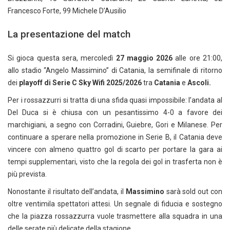
Francesco Forte, 99 Michele D’Ausilio
La presentazione del match
Si gioca questa sera, mercoledì
27 maggio 2026
alle ore 21:00,
allo stadio “Angelo Massimino” di Catania, la semifinale di ritorno
dei
playoff di Serie C Sky Wifi 2025/2026
tra
Catania
e
Ascoli.
Per i rossazzurri si tratta di una sfida quasi impossibile: l’andata al
Del Duca si è chiusa con un pesantissimo 4-0 a favore dei
marchigiani, a segno con Corradini, Guiebre, Gori e Milanese. Per
continuare a sperare nella promozione in Serie B, il Catania deve
vincere con almeno quattro gol di scarto per portare la gara ai
tempi supplementari, visto che la regola dei gol in trasferta non è
più prevista.
Nonostante il risultato dell’andata, il
Massimino
sarà sold out con
oltre ventimila spettatori attesi. Un segnale di fiducia e sostegno
che la piazza rossazzurra vuole trasmettere alla squadra in una
delle serate più delicate della stagione.