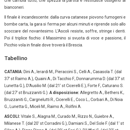
che cambia tutto, che spezza la partita e restituisce ossigeno ai
bianconeri.
Il finale è incandescente: dalla curva catanese piovono fumogeni e
bombe carta, la gara si ferma per alcuni minuti e riprende solo allo
scoccare del novantesimo. L’Ascoli resiste, soffre, stringe i denti.
Poi il triplice fischio: il Massimino si svuota di voce e passione, il
Picchio vola in finale dove troverà il Brescia.
Tabellino
CATANIA:
Dini A., Ierardi M., Pieraccini S., Celli A., Casasola T. (dal
37′ st Raimo A.), Quaini A., Di Tacchio F., Donnarumma D. (dal 37′ st
Lunetta G.), D’Ausilio M. (dal 21′ st Cicerelli E.), Forte F., Caturano S.
(dal 27′ st Bruzzaniti G.).
A disposizione:
Allegretto A., Bethers K.,
Bruzzaniti G., Cargnelutti R., Cicerelli E., Coco L., Corbari A., Di Noia
G., Lunetta G., Miceli M., Raimo A., Rolfini A.
ASCOLI:
Vitale S., Alagna M., Curado M., Rizzo N., Guiebre A.,
Milanese T. (dal 20′ st Corradini G.), Damiani S., Del Sole F. (dal 1′ st