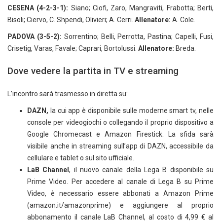
CESENA (4-2-3-1):
Siano; Ciofi, Zaro, Mangraviti, Frabotta; Berti,
Bisoli; Ciervo, C. Shpendi, Olivieri; A. Cerri.
Allenatore:
A. Cole.
PADOVA (3-5-2):
Sorrentino; Belli, Perrotta, Pastina; Capelli, Fusi,
Crisetig, Varas, Favale; Caprari, Bortolussi.
Allenatore:
Breda.
Dove vedere la partita in TV e streaming
L’incontro sarà trasmesso in diretta su:
DAZN,
la cui app è disponibile sulle moderne smart tv, nelle
console per videogiochi o collegando il proprio dispositivo a
Google Chromecast e Amazon Firestick. La sfida sarà
visibile anche in streaming sull’app di DAZN, accessibile da
cellulare e tablet o sul sito ufficiale.
LaB Channel
, il nuovo canale della Lega B disponibile su
Prime Video. Per accedere al canale di Lega B su Prime
Video, è necessario essere abbonati a Amazon Prime
(amazon.it/amazonprime) e aggiungere al proprio
abbonamento il canale LaB Channel, al costo di 4,99 € al