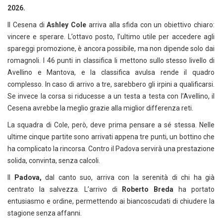
2026.
Il Cesena di
Ashley Cole
arriva alla sfida con un obiettivo chiaro:
vincere e sperare. L’ottavo posto, l’ultimo utile per accedere agli
spareggi promozione, è ancora possibile, ma non dipende solo dai
romagnoli. I 46 punti in classifica li mettono sullo stesso livello di
Avellino e Mantova, e la classifica avulsa rende il quadro
complesso. In caso di arrivo a tre, sarebbero gli irpini a qualificarsi.
Se invece la corsa si riducesse a un testa a testa con l’Avellino, il
Cesena avrebbe la meglio grazie alla miglior differenza reti.
La squadra di Cole, però, deve prima pensare a sé stessa. Nelle
ultime cinque partite sono arrivati appena tre punti, un bottino che
ha complicato la rincorsa. Contro il Padova servirà una prestazione
solida, convinta, senza calcoli.
Il
Padova,
dal canto suo, arriva con la serenità di chi ha già
centrato la salvezza. L’arrivo di
Roberto Breda
ha portato
entusiasmo e ordine, permettendo ai biancoscudati di chiudere la
stagione senza affanni.