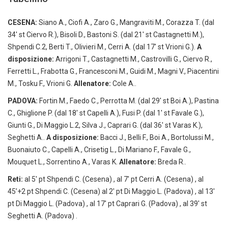
CESENA:
Siano A., Ciofi A., Zaro G., Mangraviti M., Corazza T. (dal
34′ st Ciervo R.), Bisoli D., Bastoni S. (dal 21′ st Castagnetti M.),
Shpendi C.2, Berti T., Olivieri M., Cerri A. (dal 17′ st Vrioni G.).
A
disposizione:
Arrigoni T., Castagnetti M., Castrovilli G., Ciervo R.,
Ferretti L., Frabotta G., Francesconi M., Guidi M., Magni V., Piacentini
M., Tosku F., Vrioni G.
Allenatore:
Cole A..
PADOVA:
Fortin M., Faedo C., Perrotta M. (dal 29′ st Boi A.), Pastina
C., Ghiglione P. (dal 18′ st Capelli A.), Fusi P. (dal 1′ st Favale G.),
Giunti G., Di Maggio L.2, Silva J., Caprari G. (dal 36′ st Varas K.),
Seghetti A..
A disposizione:
Bacci J., Belli F., Boi A., Bortolussi M.,
Buonaiuto C., Capelli A., Crisetig L., Di Mariano F., Favale G.,
Mouquet L., Sorrentino A., Varas K.
Allenatore:
Breda R..
Reti:
al 5′ pt Shpendi C. (Cesena) , al 7′ pt Cerri A. (Cesena) , al
45’+2 pt Shpendi C. (Cesena) al 2′ pt Di Maggio L. (Padova) , al 13′
pt Di Maggio L. (Padova) , al 17′ pt Caprari G. (Padova) , al 39′ st
Seghetti A. (Padova) .