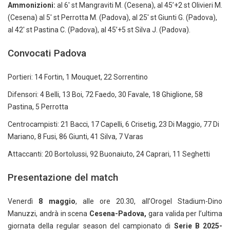
Ammonizioni:
al 6′ st Mangraviti M. (Cesena), al 45’+2 st Olivieri M.
(Cesena) al 5′ st Perrotta M. (Padova), al 25′ st Giunti G. (Padova),
al 42′ st Pastina C. (Padova), al 45’+5 st Silva J. (Padova).
Convocati Padova
Portieri: 14 Fortin, 1 Mouquet, 22 Sorrentino
Difensori: 4 Belli, 13 Boi, 72 Faedo, 30 Favale, 18 Ghiglione, 58
Pastina, 5 Perrotta
Centrocampisti: 21 Bacci, 17 Capelli, 6 Crisetig, 23 Di Maggio, 77 Di
Mariano, 8 Fusi, 86 Giunti, 41 Silva, 7 Varas
Attaccanti: 20 Bortolussi, 92 Buonaiuto, 24 Caprari, 11 Seghetti
Presentazione del match
Venerdì
8 maggio
, alle ore 20.30, all’Orogel Stadium-Dino
Manuzzi, andrà in scena
Cesena-Padova,
gara valida per l’ultima
giornata della regular season del campionato di
Serie B 2025-