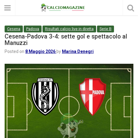
Cesena
Padova
Risultati calcio live in diretta
Serie B
Cesena-Padova 3-4: sette gol e spettacolo al
Manuzzi
Posted on
8 Maggio 2026
by
Marina Denegri