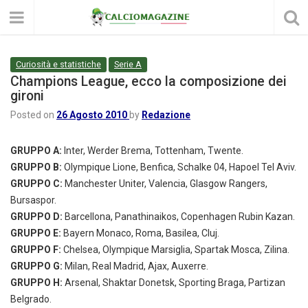
Curiosità e statistiche
Serie A
Champions League, ecco la composizione dei
gironi
Posted on
26 Agosto 2010
by
Redazione
GRUPPO A:
Inter, Werder Brema, Tottenham, Twente.
GRUPPO B:
Olympique Lione, Benfica, Schalke 04, Hapoel Tel Aviv.
GRUPPO C:
Manchester Uniter, Valencia, Glasgow Rangers,
Bursaspor.
GRUPPO D:
Barcellona, Panathinaikos, Copenhagen Rubin Kazan.
GRUPPO E:
Bayern Monaco, Roma, Basilea, Cluj.
GRUPPO F:
Chelsea, Olympique Marsiglia, Spartak Mosca, Zilina.
GRUPPO G:
Milan, Real Madrid, Ajax, Auxerre.
GRUPPO H:
Arsenal, Shaktar Donetsk, Sporting Braga, Partizan
Belgrado.