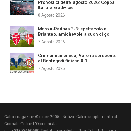
Pronostici dell’8 agosto 2026: Coppa
Italia e Eredivisie
8 Agosto 2026
Monza-Padova 3-3: spettacolo al
Brianteo, amichevole a suon di gol
7 Agosto 2026
Cremonese cinica, Verona sprecone:
al Bentegodi finisce 0‑1
7 Agosto 2026
Calciomagazine ® since 2005 - Notizie Calcio supplemento al
Giornale Online L'Opinionista
p.iva 01873660680 Testata giornalistica Reg. Trib. di Pescara