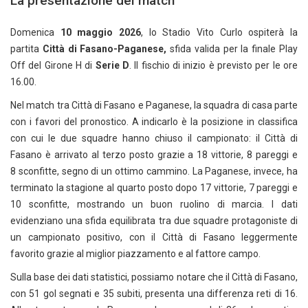
La presentazione del match
Domenica
10 maggio 2026
, lo Stadio Vito Curlo ospiterà la
partita
Città di Fasano-Paganese,
sfida valida per la finale Play
Off del Girone H di
Serie D
. Il fischio di inizio è previsto per le ore
16.00.
Nel match tra Città di Fasano e Paganese, la squadra di casa parte
con i favori del pronostico. A indicarlo è la posizione in classifica
con cui le due squadre hanno chiuso il campionato: il Città di
Fasano è arrivato al terzo posto grazie a 18 vittorie, 8 pareggi e
8 sconfitte, segno di un ottimo cammino. La Paganese, invece, ha
terminato la stagione al quarto posto dopo 17 vittorie, 7 pareggi e
10 sconfitte, mostrando un buon ruolino di marcia. I dati
evidenziano una sfida equilibrata tra due squadre protagoniste di
un campionato positivo, con il Città di Fasano leggermente
favorito grazie al miglior piazzamento e al fattore campo.
Sulla base dei dati statistici, possiamo notare che il Città di Fasano,
con 51 gol segnati e 35 subiti, presenta una differenza reti di 16.