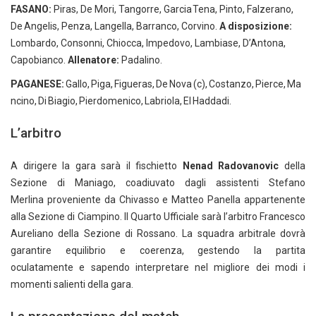
FASANO:
Piras, De Mori, Tangorre, Garcia Tena, Pinto, Falzerano,
De Angelis, Penza, Langella, Barranco, Corvino.
A disposizione:
Lombardo, Consonni, Chiocca, Impedovo, Lambiase, D’Antona,
Capobianco.
Allenatore:
Padalino.
PAGANESE:
Gallo, Piga, Figueras, De Nova (c), Costanzo, Pierce, Ma
ncino, Di Biagio, Pierdomenico, Labriola, El Haddadi.
L’arbitro
A dirigere la gara sarà il fischietto
Nenad Radovanovic
della
Sezione di Maniago, coadiuvato dagli assistenti Stefano
Merlina proveniente da Chivasso e Matteo Panella appartenente
alla Sezione di Ciampino. Il Quarto Ufficiale sarà l’arbitro Francesco
Aureliano della Sezione di Rossano. La squadra arbitrale dovrà
garantire equilibrio e coerenza, gestendo la partita
oculatamente e sapendo interpretare nel migliore dei modi i
momenti salienti della gara.