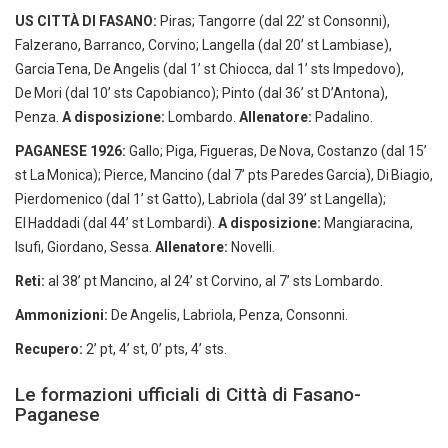
US CITTÀ DI FASANO:
Piras; Tangorre (dal 22’ st Consonni),
Falzerano, Barranco, Corvino; Langella (dal 20’ st Lambiase),
Garcia Tena, De Angelis (dal 1’ st Chiocca, dal 1’ sts Impedovo),
De Mori (dal 10’ sts Capobianco); Pinto (dal 36’ st D’Antona),
Penza.
A disposizione:
Lombardo.
Allenatore:
Padalino.
PAGANESE 1926:
Gallo; Piga, Figueras, De Nova, Costanzo (dal 15’
st La Monica); Pierce, Mancino (dal 7’ pts Paredes Garcia), Di Biagio,
Pierdomenico (dal 1’ st Gatto), Labriola (dal 39’ st Langella);
El Haddadi (dal 44’ st Lombardi).
A disposizione:
Mangiaracina,
Isufi, Giordano, Sessa.
Allenatore:
Novelli.
Reti:
al 38’ pt Mancino, al 24’ st Corvino, al 7’ sts Lombardo.
Ammonizioni:
De Angelis, Labriola, Penza, Consonni.
Recupero:
2’ pt, 4’ st, 0’ pts, 4’ sts.
Le formazioni ufficiali di Città di Fasano-
Paganese