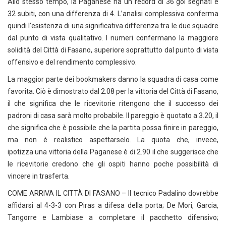
Allo stesso tempo, la Paganese ha un record di 36 gol segnati e
32 subiti, con una differenza di 4. L’analisi complessiva conferma
quindi l’esistenza di una significativa differenza tra le due squadre
dal punto di vista qualitativo. I numeri confermano la maggiore
solidità del Città di Fasano, superiore soprattutto dal punto di vista
offensivo e del rendimento complessivo.
La maggior parte dei bookmakers danno la squadra di casa come
favorita. Ciò è dimostrato dal 2.08 per la vittoria del Città di Fasano,
il che significa che le ricevitorie ritengono che il successo dei
padroni di casa sarà molto probabile. Il pareggio è quotato a 3.20, il
che significa che è possibile che la partita possa finire in pareggio,
ma non è realistico aspettarselo. La quota che, invece,
ipotizza una vittoria della Paganese è di 2.90 il che suggerisce che
le ricevitorie credono che gli ospiti hanno poche possibilità di
vincere in trasferta.
COME ARRIVA IL CITTÀ DI FASANO – Il tecnico Padalino dovrebbe
affidarsi al 4-3-3 con Piras a difesa della porta; De Mori, Garcia,
Tangorre e Lambiase a completare il pacchetto difensivo;