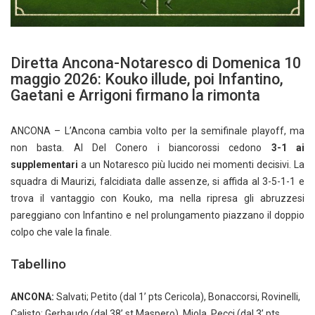
Diretta Ancona-Notaresco di Domenica 10
maggio 2026: Kouko illude, poi Infantino,
Gaetani e Arrigoni firmano la rimonta
ANCONA – L’Ancona cambia volto per la semifinale playoff, ma
non basta. Al Del Conero i biancorossi cedono
3-1 ai
supplementari
a un Notaresco più lucido nei momenti decisivi. La
squadra di Maurizi, falcidiata dalle assenze, si affida al 3-5-1-1 e
trova il vantaggio con Kouko, ma nella ripresa gli abruzzesi
pareggiano con Infantino e nel prolungamento piazzano il doppio
colpo che vale la finale.
Tabellino
ANCONA:
Salvati; Petito (dal 1’ pts Cericola), Bonaccorsi, Rovinelli,
Calisto; Gerbaudo (dal 38’ st Maspero), Miola, Pecci (dal 3’ pts