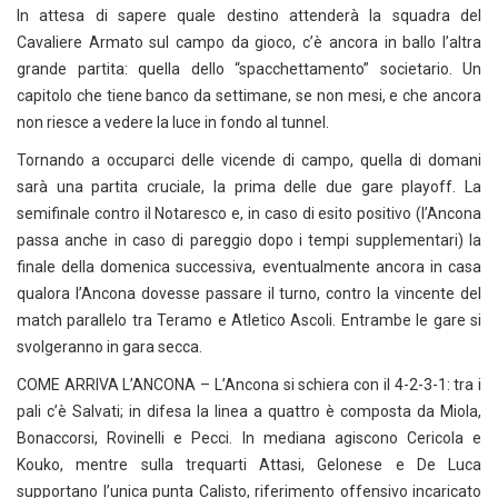
In attesa di sapere quale destino attenderà la squadra del
Cavaliere Armato sul campo da gioco, c’è ancora in ballo l’altra
grande partita: quella dello “spacchettamento” societario. Un
capitolo che tiene banco da settimane, se non mesi, e che ancora
non riesce a vedere la luce in fondo al tunnel.
Tornando a occuparci delle vicende di campo, quella di domani
sarà una partita cruciale, la prima delle due gare playoff. La
semifinale contro il Notaresco e, in caso di esito positivo (l’Ancona
passa anche in caso di pareggio dopo i tempi supplementari) la
finale della domenica successiva, eventualmente ancora in casa
qualora l’Ancona dovesse passare il turno, contro la vincente del
match parallelo tra Teramo e Atletico Ascoli. Entrambe le gare si
svolgeranno in gara secca.
COME ARRIVA L’ANCONA – L’Ancona si schiera con il 4-2-3-1: tra i
pali c’è Salvati; in difesa la linea a quattro è composta da Miola,
Bonaccorsi, Rovinelli e Pecci. In mediana agiscono Cericola e
Kouko, mentre sulla trequarti Attasi, Gelonese e De Luca
supportano l’unica punta Calisto, riferimento offensivo incaricato