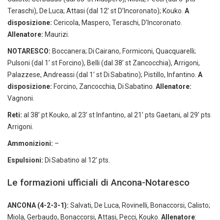
Teraschi), De Luca; Attasi (dal 12’ st D’Incoronato); Kouko.
A
disposizione:
Cericola, Maspero, Teraschi, D’Incoronato.
Allenatore:
Maurizi.
NOTARESCO:
Boccanera; Di Cairano, Formiconi, Quacquarelli;
Pulsoni (dal 1’ st Forcino), Belli (dal 38’ st Zancocchia), Arrigoni,
Palazzese, Andreassi (dal 1’ st Di Sabatino); Pistillo, Infantino.
A
disposizione:
Forcino, Zancocchia, Di Sabatino.
Allenatore:
Vagnoni.
Reti:
al 38’ pt Kouko, al 23’ st Infantino, al 21’ pts Gaetani, al 29’ pts
Arrigoni.
Ammonizioni:
–
Espulsioni:
Di Sabatino al 12’ pts.
Le formazioni ufficiali di Ancona-Notaresco
ANCONA
(4-2-3-1):
Salvati, De Luca, Rovinelli, Bonaccorsi, Calisto;
Miola, Gerbaudo, Bonaccorsi, Attasi, Pecci, Kouko.
Allenatore
: