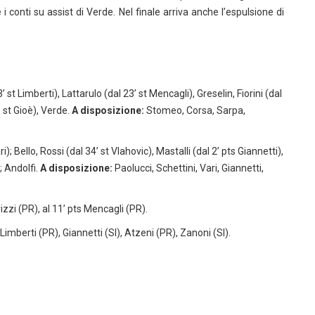
i conti su assist di Verde. Nel finale arriva anche l’espulsione di
3’ st Limberti), Lattarulo (dal 23’ st Mencagli), Greselin, Fiorini (dal
’ st Gioè), Verde.
A disposizione:
Stomeo, Corsa, Sarpa,
); Bello, Rossi (dal 34’ st Vlahovic), Mastalli (dal 2’ pts Giannetti),
); Andolfi.
A disposizione:
Paolucci, Schettini, Vari, Giannetti,
erizzi (PR), al 11’ pts Mencagli (PR).
Limberti (PR), Giannetti (SI), Atzeni (PR), Zanoni (SI).