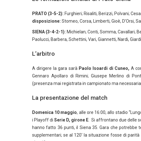
PRATO
(3-5-2):
Furghieri; Risaliti, Berizzi, Polvani; Cesa
disposizione:
Stomeo, Corsa, Limberti, Gioè, D’Orsi, Sa
SIENA (3-4-2-1):
Michielan; Conti, Somma, Cavallari; Bell
Paolucci, Barbera, Schettini, Vari, Giannetti, Nardi, Giard
L’arbitro
A dirigere la gara sarà
Paolo Isoardi di Cuneo,
A com
Gennaro Apollaro di Rimini; Giusepe Merlino di Po
(presenza mai registrata in campionato ma necessaria p
La presentazione del match
Domenica 10 maggio
, alle ore 16:00, allo stadio “Lu
i Playoff di
Serie D, girone E
. Si affrontano due delle s
hanno fatto 36 punti, il Siena 35. Gara che potrebbe te
supplementari; se al 120′ la situazione fosse di parità