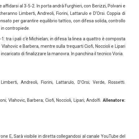
fidarsi al 3-5-2. In porta andrà Furghieri, con Berizzi, Polvani e
eranno Limberti, Andreoli, Fiorini, Lattarulo e D’Orsi. Coppia di
ato per garantire equilibrio tattico, con difesa solida, controllo
in contropiede.
: tra i pali c’è Michielan; in difesa la linea a quattro è composta
Vlahovic e Barbera, mentre sulla trequarti Ciofi, Noccioli e Lipari
ncaricato di finalizzare la manovra. In panchina il tecnico Voria.
 Limberti, Andreoli, Fiorini, Lattarulo, D’Orsi; Verde, Rossetti.
ni; Vlahovic, Barbera; Ciofi, Noccioli, Lipari; Andolfi.
Allenatore:
g
girone E, Sarà visibile in diretta collegandosi al canale YouTube del