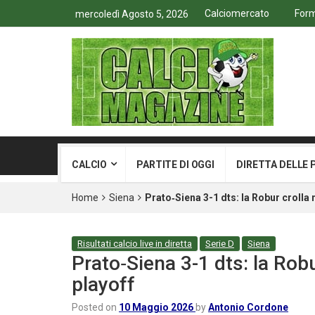
Calciomercato
Form
mercoledì Agosto 5, 2026
CALCIO
PARTITE DI OGGI
DIRETTA DELLE 
Home
Siena
Prato‑Siena 3-1 dts: la Robur crolla ne
Risultati calcio live in diretta
Serie D
Siena
Prato‑Siena 3-1 dts: la Robur
playoff
Posted on
10 Maggio 2026
by
Antonio Cordone