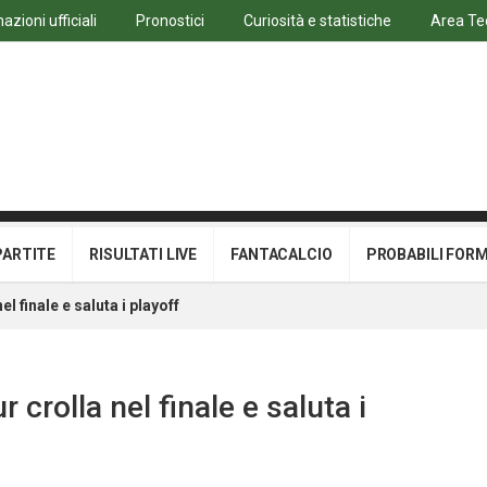
azioni ufficiali
Pronostici
Curiosità e statistiche
Area Te
PARTITE
RISULTATI LIVE
FANTACALCIO
PROBABILI FOR
l finale e saluta i playoff
 crolla nel finale e saluta i