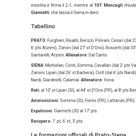
insistita e firma il 2-1, mentre al
101’
Mencagli
chiude 
Giannetti
, che lascia il Siena in dieci.
Tabellino
PRATO:
Furghieri; Risaliti, Berizzi, Polvani; Cesari (dal 2
6’ pts Atzeni), Zanon (dal 27’ st D’Orsi); Rossetti (dal 33
Santarelli, Atzeni.
Allenatore:
Dal Canto.
SIENA:
Michielan; Conti, Somma, Cavallari (dal 2’ pts Vari
Zanoni; Lipari (dal 26’ st Barbera), Ciofi (dal 6’ pts Nardi
Nardi, Giardinelli, Calamai.
Allenatore:
Voria.
Reti:
al 10’ st Lipari (SI), al 44’ st D’Orsi (PR), al 8’ pts B
Ammonizioni:
Somma (SI), Fiorini (PR), Lattarulo (PR), 
Espulsioni:
Giannetti (SI) al 17’ pts.
Recupero:
1’ pt, 6’ st, 3’ pts.
Le formazioni ufficiali di Prato-Siena