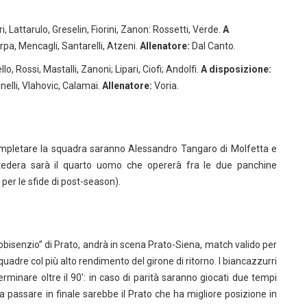
ri, Lattarulo, Greselin, Fiorini, Zanon: Rossetti, Verde.
A
rpa, Mencagli, Santarelli, Atzeni.
Allenatore:
Dal Canto.
o, Rossi, Mastalli, Zanoni; Lipari, Ciofi; Andolfi.
A disposizione:
inelli, Vlahovic, Calamai.
Allenatore:
Voria.
pletare la squadra saranno Alessandro Tangaro di Molfetta e
ntedera sarà il quarto uomo che opererà fra le due panchine
er le sfide di post-season).
ngobisenzio” di Prato, andrà in scena Prato-Siena, match valido per
quadre col più alto rendimento del girone di ritorno. I biancazzurri
rminare oltre il 90′: in caso di parità saranno giocati due tempi
 a passare in finale sarebbe il Prato che ha migliore posizione in