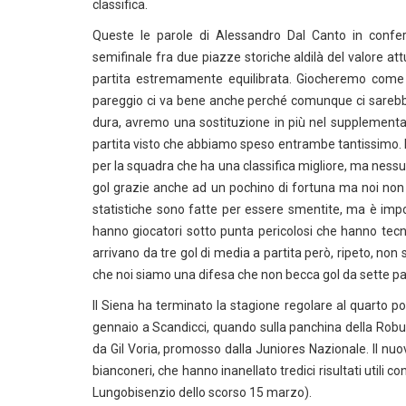
classifica.
Queste le parole di Alessandro Dal Canto in confe
semifinale fra due piazze storiche aldilà del valore at
partita estremamente equilibrata. Giocheremo come 
pareggio ci va bene anche perché comunque ci sarebbe
dura, avremo una sostituzione in più nel supplement
partita visto che abbiamo speso entrambe tantissimo. E
per la squadra che ha una classifica migliore, ma nes
gol grazie anche ad un pochino di fortuna ma noi non ci
statistiche sono fatte per essere smentite, ma è imp
hanno giocatori sotto punta pericolosi che hanno tecni
arrivano da tre gol di media a partita però, ripeto, n
che noi siamo una difesa che non becca gol da sette par
Il Siena ha terminato la stagione regolare al quarto po
gennaio a Scandicci, quando sulla panchina della Robu
da Gil Voria, promosso dalla Juniores Nazionale. Il nuo
bianconeri, che hanno inanellato tredici risultati utili co
Lungobisenzio dello scorso 15 marzo).