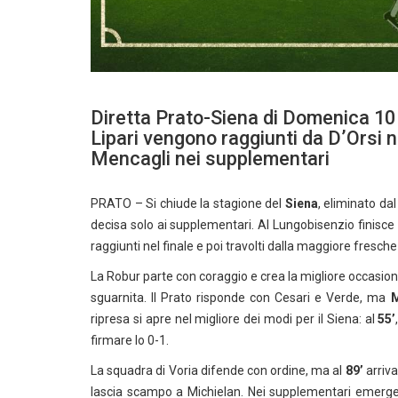
Diretta Prato-Siena di Domenica 10
Lipari vengono raggiunti da D’Orsi nel
Mencagli nei supplementari
PRATO – Si chiude la stagione del
Siena
, eliminato da
decisa solo ai supplementari. Al Lungobisenzio finisce
raggiunti nel finale e poi travolti dalla maggiore freschez
La Robur parte con coraggio e crea la migliore occasi
sguarnita. Il Prato risponde con Cesari e Verde, ma
M
ripresa si apre nel migliore dei modi per il Siena: al
55’
firmare lo 0-1.
La squadra di Voria difende con ordine, ma al
89’
arriva
lascia scampo a Michielan. Nei supplementari emerge 