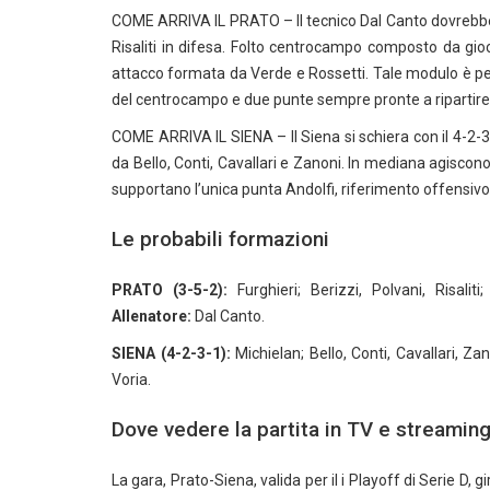
COME ARRIVA IL PRATO – Il tecnico Dal Canto dovrebbe af
Risaliti in difesa. Folto centrocampo composto da gioch
attacco formata da Verde e Rossetti. Tale modulo è pens
del centrocampo e due punte sempre pronte a ripartire 
COME ARRIVA IL SIENA – Il Siena si schiera con il 4-2-3-1
da Bello, Conti, Cavallari e Zanoni. In mediana agiscono 
supportano l’unica punta Andolfi, riferimento offensivo i
Le probabili formazioni
PRATO (3-5-2):
Furghieri; Berizzi, Polvani, Risaliti;
Allenatore:
Dal Canto.
SIENA (4-2-3-1):
Michielan; Bello, Conti, Cavallari, Zano
Voria.
Dove vedere la partita in TV e streamin
La gara, Prato-Siena, valida per il i Playoff di Serie D, 