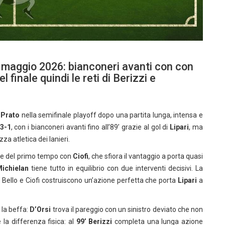
 maggio 2026: bianconeri avanti con con
 finale quindi le reti di Berizzi e
l
Prato
nella semifinale playoff dopo una partita lunga, intensa e
3-1
, con i bianconeri avanti fino all’89’ grazie al gol di
Lipari
, ma
za atletica dei lanieri.
one del primo tempo con
Ciofi
, che sfiora il vantaggio a porta quasi
ichielan
tiene tutto in equilibrio con due interventi decisivi. La
, Bello e Ciofi costruiscono un’azione perfetta che porta
Lipari
a
 la beffa:
D’Orsi
trova il pareggio con un sinistro deviato che non
la differenza fisica: al
99’
Berizzi
completa una lunga azione