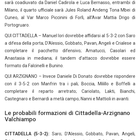
sarà coadiuvato da Daniel Cadirola e Luca Bernasso, entrambi di
Milano, il quarto ufficiale sarà Jules Roland Andeng Tona Mbei di
Cuneo, al Var Marco Piccinini di Forlì, all’Avar Mattia Drigo di
Portogruaro.
QUI CITTADELLA – Manuel Iori dovrebbe affidarsi al 5-3-2 con Saro
a difesa della porta; D’Alessio, Gobbato, Pavan, Angeli e Crialese a
completare il pacchetto difensivo; Amatucci, Casolari ed
Anastasia in mediana; il tandem d’attacco dovrebbe essere
formato da Falcinelli e Bunino.
QUI ARZIGNANO – Invece Daniele Di Donato dovrebbe rispondere
con il 3-5-2 con Manfrin tra i pali; Boccia, Milillo e Boffelli a
completare il reparto arretrato; Cariolato, Lakti, Bianchi,
Castegnaro e Bernardi a metà campo; Nanni e Mattioli in avanti.
Le probabili formazioni di Cittadella-Arzignano
Valchiampo
CITTADELLA (5-3-2):
Saro; D’Alessio, Gobbato, Pavan, Angeli,