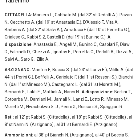
Tabellino
CITTADELLA:
Maniero L., Gobbato M. (dal 32′ st Redolfi A.), Pavan
N., Cecchetto A. (dal 19′ st Anastasia E.), D’Alessio F., Vita A.,
Barberis A. (dal 32′ st Salvi A.), Amatucci F. (dal 10′ st Perretta G.),
Crialese C., Rabbi S.2, Castelli D. (dal 19′ st Bunino C.).
A
disposizione:
Anastasia E., Angeli M., Bunino C., Casolari F., Diaw
D., Falcinelli D., Ghezzi A., Ignatov E., Perretta G., Redolfi A., Rizza A.,
Salvi A., Saro G., Zilio A.
ARZIGNANO:
Manfrin F., Boccia S. (dal 23′ st Lanzi E.), Milillo A. (dal
44′ st Perini G.), Boffelli A., Cariolato F. (dal 1′ st Rossoni S.), Bianchi
N. (dal 1′ st Minesso M.), Castegnaro L. (dal 31′ st Moretti M.),
Bernardi E., Lakti E., Mattioli A., Nanni N..
A disposizione:
Bertini T.,
Cotoarba M., Damiani M., Jamali N., Lanzi E., Lotto R., Minesso M.,
Moretti M., Nwachukwu S. J., Perini G., Rossoni S., Spaggiari R.
Reti:
al 12′ pt Rabbi S. (Cittadella) , al 18′ pt Rabbi S. (Cittadella) , al
8′ st Nanni N. (Arzignano) , al 31′ st Bernardi E. (Arzignano) .
Ammonizioni:
al 38′ pt Bianchi N. (Arzignano), al 40′ pt Boccia S.