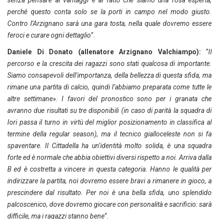
perché questo conta solo se la porti in campo nel modo giusto.
Contro l’Arzignano sarà una gara tosta, nella quale dovremo essere
feroci e curare ogni dettaglio
“.
Daniele Di Donato (allenatore Arzignano Valchiampo):
“
Il
percorso e la crescita dei ragazzi sono stati qualcosa di importante.
Siamo consapevoli dell’importanza, della bellezza di questa sfida, ma
rimane una partita di calcio, quindi l’abbiamo preparata come tutte le
altre settimane». I favori del pronostico sono per i granata che
avranno due risultati su tre disponibili (in caso di parità la squadra di
Iori passa il turno in virtù del miglior posizionamento in classifica al
termine della regular season), ma il tecnico gialloceleste non si fa
spaventare. Il Cittadella ha un’identità molto solida, è una squadra
forte ed è normale che abbia obiettivi diversi rispetto a noi. Arriva dalla
B ed è costretta a vincere in questa categoria. Hanno le qualità per
indirizzare la partita, noi dovremo essere bravi a rimanere in gioco, a
prescindere dal risultato. Per noi è una bella sfida, uno splendido
palcoscenico, dove dovremo giocare con personalità e sacrificio: sarà
difficile, ma i ragazzi stanno bene
“.