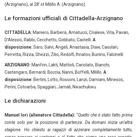
(Arzignano), al 28′ st Milillo A. (Arzignano).
Le formazioni ufficiali di Cittadella-Arzignano
CITTADELLA:
Maniero, Barberis, Amatucci, Crialese, Vita, Pavan,
D’Alessio, Rabbi, Cecchetto, Gobbato, Castelli.
A
disposizione:
Saro, Salvi, Angeli, Anastasia, Diaw, Casolari,
Perretta, Rizza, Ghezzi, Zilio, Redolfi, Ihnatov, Bunino, Falcinelli
ARZIGNANO:
Manfrin, Lakti, Mattioli, Cariolato, Bianchi,
Castengaro, Bernardi, Boccia, Nanni, Boffelli, Milillo.
A
disposizione:
Bertini, Lotto, Rossoni, Lanzi, Damiani, Minesos,
Perini, Cotoarba, Spaggiari, Jamali, Nwachukwu
Le dichiarazioni
Manuel Iori (allenatore Cittadella):
“
Quello che è stato fatto prima
conta solo per la posizione di partenza. Da domani inizia un’altra
stagione. Ho chiesto ai ragazzi di azzerare completamente tutto,
senza pensare ai vantaggi e al fatto che siamo una rosa esperta,