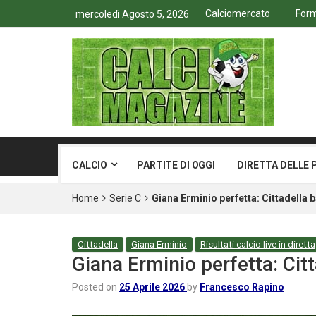
Calciomercato
Form
mercoledì Agosto 5, 2026
CALCIO
PARTITE DI OGGI
DIRETTA DELLE 
Home
Serie C
Giana Erminio perfetta: Cittadella 
Cittadella
Giana Erminio
Risultati calcio live in diretta
Giana Erminio perfetta: Cit
Posted on
25 Aprile 2026
by
Francesco Rapino