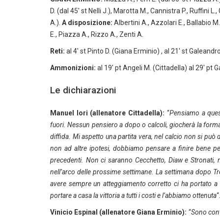
D. (dal 45′ st Nelli J.), Marotta M., Cannistra P., Ruffini L
A.).
A disposizione:
Albertini A., Azzolari E., Ballabio M.,
E., Piazza A., Rizzo A., Zenti A.
Reti:
al 4′ st Pinto D. (Giana Erminio) , al 21′ st Galeandr
Ammonizioni:
al 19′ pt Angeli M. (Cittadella) al 29′ pt
Le dichiarazioni
Manuel Iori (allenatore Cittadella):
“
Pensiamo a quest
fuori. Nessun pensiero a dopo o calcoli, giocherà la formaz
diffida. Mi aspetto una partita vera, nel calcio non si può
non ad altre ipotesi, dobbiamo pensare a finire bene pe
precedenti. Non ci saranno Cecchetto, Diaw e Stronati, m
nell’arco delle prossime settimane. La settimana dopo Tren
avere sempre un atteggiamento corretto ci ha portato a
portare a casa la vittoria a tutti i costi e l’abbiamo ottenuta
“
Vinicio Espinal (allenatore Giana Erminio):
“
Sono conte