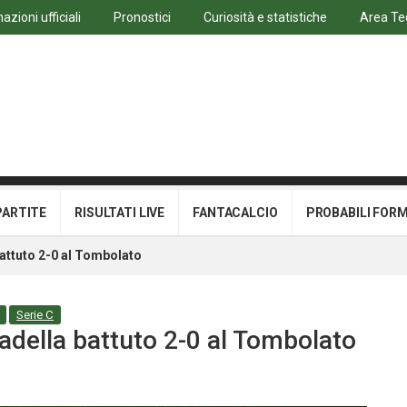
azioni ufficiali
Pronostici
Curiosità e statistiche
Area Te
PARTITE
RISULTATI LIVE
FANTACALCIO
PROBABILI FOR
battuto 2-0 al Tombolato
Serie C
tadella battuto 2-0 al Tombolato