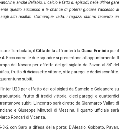
 panchina, anche Ballabio. Il calcio è fatto di episodi, nelle ultime gare
mente questo successo e la chance di potersi giocare l’accesso ai
ugli altri risultati. Comunque vada, i ragazzi stanno facendo un
rcesare Tombolato, il
Cittadella
affronterà la
Giana Erminio
per il
e A
. Ecco come le due squadre si presentano all’appuntamento. Il
 campo del Novara per effetto del gol siglato da Pavan al 34′ del
ica, frutto di diciassette vittorie, otto pareggi e dodici sconfitte.
 quarantuno subiti.
ull’Inter U23 per effetto dei gol siglati da Samele e Goleandro su
raduatoria, frutto di tredici vittorie, dieci pareggi e quattordici
e trentanove subiti. L’incontro sarà diretto da Gianmarco Vailati di
ciano e Giuseppe Minutoli di Messina, il quarto ufficiale sarà
Marco Roncari di Vicenza.
-3-2 con Saro a difesa della porta; D’Alessio, Gobbato, Pavan,