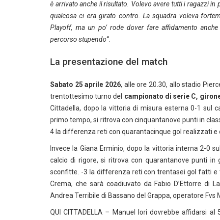
è arrivato anche il risultato. Volevo avere tutti i ragazzi in
qualcosa ci era girato contro. La squadra voleva forte
Playoff, ma un po’ rode dover fare affidamento anche s
percorso stupendo
“.
La presentazione del match
Sabato 25 aprile 2026
, alle ore 20.30, allo stadio Pie
trentottesimo turno del
campionato di serie C, giron
Cittadella, dopo la vittoria di misura esterna 0-1 sul
primo tempo, si ritrova con cinquantanove punti in classif
4 la differenza reti con quarantacinque gol realizzati e
Invece la Giana Erminio, dopo la vittoria interna 2-0 s
calcio di rigore, si ritrova con quarantanove punti in g
sconfitte. -3 la differenza reti con trentasei gol fatti 
Crema, che sarà coadiuvato da Fabio D’Ettorre di Lan
Andrea Terribile di Bassano del Grappa, operatore Fvs 
QUI CITTADELLA – Manuel Iori dovrebbe affidarsi al 5