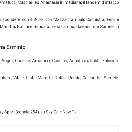
 Amatucci, Casolari ed Anastasia in mediana; il tandem d’attacco
pondere con il 3-5-2 con Mazza tra i pali; Cannistra, Ferri e
, Marotta, Ruffini e Renda a metà campo; Galeandro e Samele in
ana Erminio
Angeli, Crialese; Amatucci, Casolari, Anastasia; Rabbi, Falcinelli.
mbara; Vitale, Pinto, Marotta, Ruffini, Renda; Galeandro, Samele.
g
Sky Sport (canale 254), su Sky Go e Now Tv.