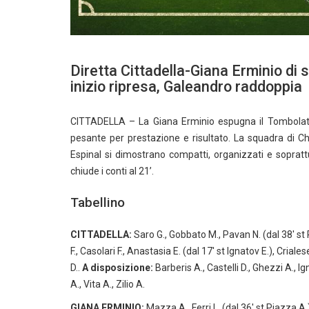
Diretta Cittadella-Giana Erminio di 
inizio ripresa, Galeandro raddoppia
CITTADELLA – La Giana Erminio espugna il Tombola
pesante per prestazione e risultato. La squadra di C
Espinal si dimostrano compatti, organizzati e soprattu
chiude i conti al 21’.
Tabellino
CITTADELLA:
Saro G., Gobbato M., Pavan N. (dal 38′ st P
F., Casolari F., Anastasia E. (dal 17′ st Ignatov E.), Crialese
D..
A disposizione:
Barberis A., Castelli D., Ghezzi A., Ig
A., Vita A., Zilio A.
GIANA ERMINIO:
Mazza A., Ferri L. (dal 36′ st Piazza A.)