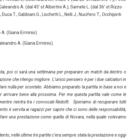
., Galeandro A. (dal 45′ st Albertini A.), Samele L. (dal 36′ st Rizzo
 Duca T., Gabbiani G., Lischetti L., Nelli J., Nucifero T., Occhipinti
o A. (Giana Erminio) .
 Galeandro A. (Giana Erminio).
a, poi ci sarà una settimana per preparare un match da dentro o
ione che ritengo migliore. L’unico pensiero è per i due calciatori in
 dare nulla per scontato. Abbiamo preparato la partita in base a noi e
r arrivare bene alla prossima. Per me questa partita vale come le
entre rientra tra i convocati Redolfi. Speriamo di recuperare tutti
to è servita ai ragazzi per capire che ci sono delle responsabilità,
 fare una prestazione come quella di Novara, nella quale volevamo
.
nto, nelle ultime tre partite c’era sempre stata la prestazione e oggi