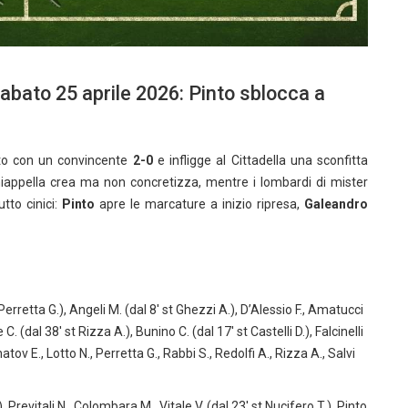
sabato 25 aprile 2026: Pinto sblocca a
to con un convincente
2-0
e infligge al Cittadella una sconfitta
hiappella crea ma non concretizza, mentre i lombardi di mister
tto cinici:
Pinto
apre le marcature a inizio ripresa,
Galeandro
erretta G.), Angeli M. (dal 8′ st Ghezzi A.), D’Alessio F., Amatucci
 C. (dal 38′ st Rizza A.), Bunino C. (dal 17′ st Castelli D.), Falcinelli
natov E., Lotto N., Perretta G., Rabbi S., Redolfi A., Rizza A., Salvi
, Previtali N., Colombara M., Vitale V. (dal 23′ st Nucifero T.), Pinto