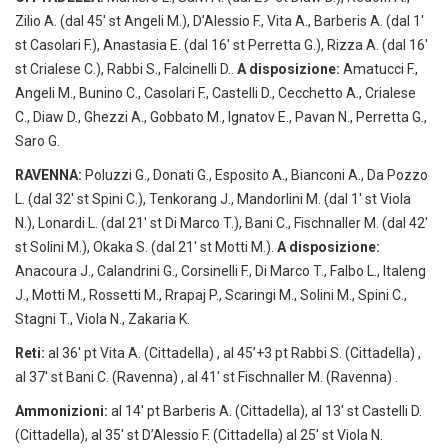
Zilio A. (dal 45′ st Angeli M.), D’Alessio F., Vita A., Barberis A. (dal 1′
st Casolari F.), Anastasia E. (dal 16′ st Perretta G.), Rizza A. (dal 16′
st Crialese C.), Rabbi S., Falcinelli D..
A disposizione:
Amatucci F.,
Angeli M., Bunino C., Casolari F., Castelli D., Cecchetto A., Crialese
C., Diaw D., Ghezzi A., Gobbato M., Ignatov E., Pavan N., Perretta G.,
Saro G.
RAVENNA:
Poluzzi G., Donati G., Esposito A., Bianconi A., Da Pozzo
L. (dal 32′ st Spini C.), Tenkorang J., Mandorlini M. (dal 1′ st Viola
N.), Lonardi L. (dal 21′ st Di Marco T.), Bani C., Fischnaller M. (dal 42′
st Solini M.), Okaka S. (dal 21′ st Motti M.).
A disposizione:
Anacoura J., Calandrini G., Corsinelli F., Di Marco T., Falbo L., Italeng
J., Motti M., Rossetti M., Rrapaj P., Scaringi M., Solini M., Spini C.,
Stagni T., Viola N., Zakaria K.
Reti:
al 36′ pt Vita A. (Cittadella) , al 45’+3 pt Rabbi S. (Cittadella) ,
al 37′ st Bani C. (Ravenna) , al 41′ st Fischnaller M. (Ravenna) .
Ammonizioni:
al 14′ pt Barberis A. (Cittadella), al 13′ st Castelli D.
(Cittadella), al 35′ st D’Alessio F. (Cittadella) al 25′ st Viola N.