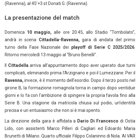
(Ravenna), al 45’+3 st Donati G. (Ravenna).
La presentazione del match
Domenica
10 maggio,
alle ore 20:45, allo Stadio “Tombolato”,
andrà in scena
Cittadella-Ravenna,
gara di andata del primo
turno della Fase Nazionale dei
playoff di Serie C 2025/2026
.
Ritorno mercoledì 13 maggio al “Bruno Benelli”.
Il
Cittadella
arriva all’appuntamento dopo aver uperato due turni
complicati, eliminando prima l’Arzignano e poi il Lumezzane. Per il
Ravenna,
invece, è il momento dell’esordio. Dopo il terzo posto nel
girone B, la formazione romagnola torna in campo dopo ventidue
giorni e lo fa con l’ambizione di spingere la propria favola fino alla
Serie B. Una stagione da matricola chiusa sul podio, un’identità
precisa e un entusiasmo che non si è mai spento.
La direzione della gara è affidata a
Dario Di Francesco
di Ostia
Lido, con assistenti Marco Pilleri di Cagliari ed Edoardo Maria
Brunetti di Milano. Quarto ufficiale Filippo Colaninno di Nola. Al VAR