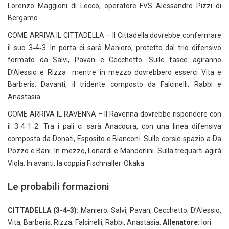
Lorenzo Maggioni di Lecco, operatore FVS Alessandro Pizzi di
Bergamo.
COME ARRIVA IL CITTADELLA – Il Cittadella dovrebbe confermare
il suo 3‑4‑3. In porta ci sarà Maniero, protetto dal trio difensivo
formato da Salvi, Pavan e Cecchetto. Sulle fasce agiranno
D’Alessio e Rizza mentre in mezzo dovrebbero esserci Vita e
Barberis. Davanti, il tridente composto da Falcinelli, Rabbi e
Anastasia.
COME ARRIVA IL RAVENNA – Il Ravenna dovrebbe rispondere con
il 3‑4‑1‑2. Tra i pali ci sarà Anacoura, con una linea difensiva
composta da Donati, Esposito e Bianconi. Sulle corsie spazio a Da
Pozzo e Bani. In mezzo, Lonardi e Mandorlini. Sulla trequarti agirà
Viola. In avanti, la coppia Fischnaller‑Okaka.
Le probabili formazioni
CITTADELLA (3-4-3):
Maniero; Salvi, Pavan, Cecchetto; D’Alessio,
Vita, Barberis, Rizza; Falcinelli, Rabbi, Anastasia.
Allenatore:
Iori