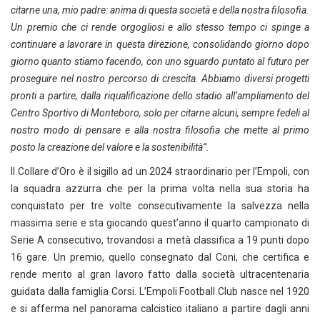
citarne una, mio padre: anima di questa società e della nostra filosofia.
Un premio che ci rende orgogliosi e allo stesso tempo ci spinge a
continuare a lavorare in questa direzione, consolidando giorno dopo
giorno quanto stiamo facendo, con uno sguardo puntato al futuro per
proseguire nel nostro percorso di crescita. Abbiamo diversi progetti
pronti a partire, dalla riqualificazione dello stadio all’ampliamento del
Centro Sportivo di Monteboro, solo per citarne alcuni, sempre fedeli al
nostro modo di pensare e alla nostra filosofia che mette al primo
posto la creazione del valore e la sostenibilità”.
Il Collare d’Oro è il sigillo ad un 2024 straordinario per l’Empoli, con
la squadra azzurra che per la prima volta nella sua storia ha
conquistato per tre volte consecutivamente la salvezza nella
massima serie e sta giocando quest’anno il quarto campionato di
Serie A consecutivo, trovandosi a metà classifica a 19 punti dopo
16 gare. Un premio, quello consegnato dal Coni, che certifica e
rende merito al gran lavoro fatto dalla società ultracentenaria
guidata dalla famiglia Corsi. L’Empoli Football Club nasce nel 1920
e si afferma nel panorama calcistico italiano a partire dagli anni