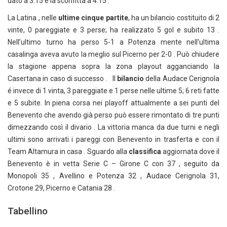
dato a 3.15 e la sconfitta a 4.15 .
La Latina , nelle
ultime cinque partite
, ha un bilancio costituito di 2
vinte, 0 pareggiate e 3 perse; ha realizzato 5 gol e subito 13 .
Nell’ultimo turno ha perso 5-1 a Potenza mente nell’ultima
casalinga aveva avuto la meglio sul Picerno per 2-0 . Può chiudere
la stagione appena sopra la zona playout agganciando la
Casertana in caso di successo . Il
bilancio
della Audace Cerignola
é invece di 1 vinta, 3 pareggiate e 1 perse nelle ultime 5; 6 reti fatte
e 5 subite. In piena corsa nei playoff attualmente a sei punti del
Benevento che avendo già perso può essere rimontato di tre punti
dimezzando così il divario . La vittoria manca da due turni e negli
ultimi sono arrivati i pareggi con Benevento in trasferta e con il
Team Altamura in casa . Sguardo alla
classifica
aggiornata dove il
Benevento è in vetta Serie C – Girone C con 37 , seguito da
Monopoli 35 , Avellino e Potenza 32 , Audace Cerignola 31,
Crotone 29, Picerno e Catania 28 .
Tabellino