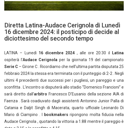
Diretta Latina-Audace Cerignola di Lunedì
16 dicembre 2024: il posticipo di decide al
diciottesimo del secondo tempo
LATINA – Lunedì
16 dicembre 2024
, alle ore 20:30 il
Latina
ospiterà l’
Audace Cerignola
per la giornata 19 del campionato
Serie C
– Girone C . Ricordiamo che nell’ultima partita disputata 25
febbraio 2024 la stessa era terminata con il punteggio di 2-2 . Negli
ultimi 4 precedenti due successi per i pugliesi, un pareggio e una
sconfitta . L’incontro si disputerà allo stadio “Domenico Francioni” e
sarà diretto dall’
arbitro
Francesco D’Eusanio della sezione AIA di
Faenza . Sarà coadiuvato dagli assistenti Antonino Junior Palla di
Catania e Daljit Singh di Macerata; quarto ufficiale Leonardo Di
Mario di Ciampino . I
bookmakers
ripongono molta fiducia nella
Audace Cerignola , quotando la vittoria a 1.88 mentre il pareggio è