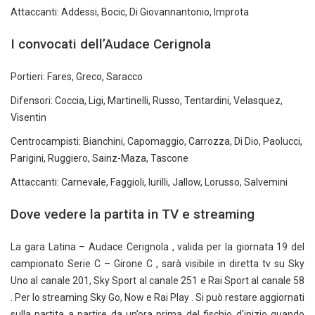
Attaccanti: Addessi, Bocic, Di Giovannantonio, Improta
I convocati dell’Audace Cerignola
Portieri: Fares, Greco, Saracco
Difensori: Coccia, Ligi, Martinelli, Russo, Tentardini, Velasquez,
Visentin
Centrocampisti: Bianchini, Capomaggio, Carrozza, Di Dio, Paolucci,
Parigini, Ruggiero, Sainz-Maza, Tascone
Attaccanti: Carnevale, Faggioli, Iurilli, Jallow, Lorusso, Salvemini
Dove vedere la partita in TV e streaming
La gara Latina – Audace Cerignola , valida per la giornata 19 del
campionato Serie C – Girone C , sarà visibile in diretta tv su Sky
Uno al canale 201, Sky Sport al canale 251 e Rai Sport al canale 58
. Per lo streaming Sky Go, Now e Rai Play . Si può restare aggiornati
sulla partita a partire da un’ora prima del fischio d’inizio quando