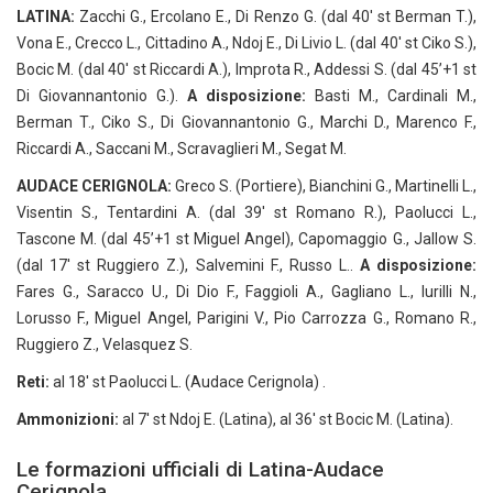
LATINA:
Zacchi G., Ercolano E., Di Renzo G. (dal 40′ st Berman T.),
Vona E., Crecco L., Cittadino A., Ndoj E., Di Livio L. (dal 40′ st Ciko S.),
Bocic M. (dal 40′ st Riccardi A.), Improta R., Addessi S. (dal 45’+1 st
Di Giovannantonio G.).
A disposizione:
Basti M., Cardinali M.,
Berman T., Ciko S., Di Giovannantonio G., Marchi D., Marenco F.,
Riccardi A., Saccani M., Scravaglieri M., Segat M.
AUDACE CERIGNOLA:
Greco S. (Portiere), Bianchini G., Martinelli L.,
Visentin S., Tentardini A. (dal 39′ st Romano R.), Paolucci L.,
Tascone M. (dal 45’+1 st Miguel Angel), Capomaggio G., Jallow S.
(dal 17′ st Ruggiero Z.), Salvemini F., Russo L..
A disposizione:
Fares G., Saracco U., Di Dio F., Faggioli A., Gagliano L., Iurilli N.,
Lorusso F., Miguel Angel, Parigini V., Pio Carrozza G., Romano R.,
Ruggiero Z., Velasquez S.
Reti:
al 18′ st Paolucci L. (Audace Cerignola) .
Ammonizioni:
al 7′ st Ndoj E. (Latina), al 36′ st Bocic M. (Latina).
Le formazioni ufficiali di Latina-Audace
Cerignola