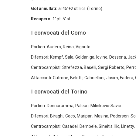
Gol annullati:
al 45’+2 st Ilic I. (Torino).
Recupero:
1′ pt, 5′ st
I convocati del Como
Portieri: Audero, Reina, Vigorito.
Difensori: Kempf, Sala, Goldaniga, Iovine, Dossena, Jac
Centrocampisti: Strefezza, Baselli, Sergi Roberto, Perr
Attaccanti: Cutrone, Belotti, Gabrielloni, Jasim, Fadera, 
I convocati del Torino
Portieri: Donnarumma, Paleari, Milinkovic-Savic.
Difensori: Biraghi, Coco, Maripan, Masina, Pedersen, S
Centrocampisti: Casadei, Dembele, Gineitis, Ilic, Linetty