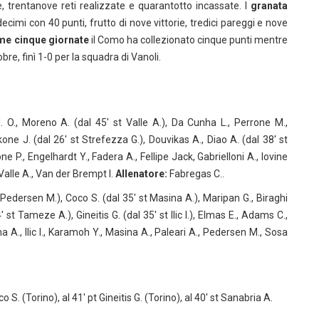
e, trentanove reti realizzate e quarantotto incassate. I
granata
ecimi con 40 punti, frutto di nove vittorie, tredici pareggi e nove
ime cinque giornate
il Como ha collezionato cinque punti mentre
obre, finì 1-0 per la squadra di Vanoli.
O., Moreno A. (dal 45′ st Valle A.), Da Cunha L., Perrone M.,
kone J. (dal 26′ st Strefezza G.), Douvikas A., Diao A. (dal 38′ st
ne P., Engelhardt Y., Fadera A., Fellipe Jack, Gabrielloni A., Iovine
 Valle A., Van der Brempt I.
Allenatore:
Fabregas C..
 Pedersen M.), Coco S. (dal 35′ st Masina A.), Maripan G., Biraghi
 st Tameze A.), Gineitis G. (dal 35′ st Ilic I.), Elmas E., Adams C.,
, Ilic I., Karamoh Y., Masina A., Paleari A., Pedersen M., Sosa
 S. (Torino), al 41′ pt Gineitis G. (Torino), al 40′ st Sanabria A.