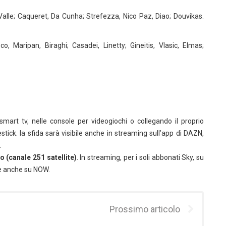
alle; Caqueret, Da Cunha; Strefezza, Nico Paz, Diao; Douvikas.
co, Maripan, Biraghi; Casadei, Linetty; Gineitis, Vlasic, Elmas;
smart tv, nelle console per videogiochi o collegando il proprio
ick. la sfida sarà visibile anche in streaming sull’app di DAZN,
.
o (canale 251 satellite)
. In streaming, per i soli abbonati Sky, su
le anche su NOW.
Prossimo articolo