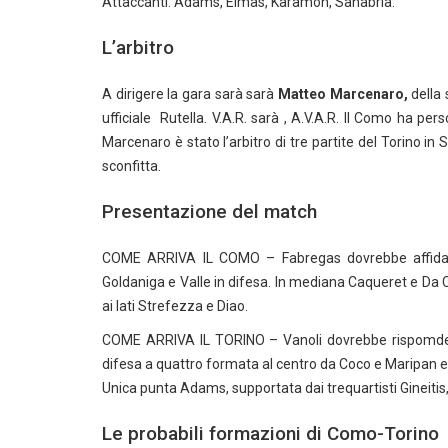
Attaccanti: Adams, Elmas, Karamoh, Sanabria.
L’arbitro
A dirigere la gara sarà sarà
Matteo Marcenaro,
della
ufficiale Rutella. V.A.R. sarà , A.V.A.R. Il Como ha pers
Marcenaro è stato l’arbitro di tre partite del Torino in S
sconfitta.
Presentazione del match
COME ARRIVA IL COMO – Fabregas dovrebbe affidars
Goldaniga e Valle in difesa. In mediana Caqueret e Da C
ai lati Strefezza e Diao.
COME ARRIVA IL TORINO – Vanoli dovrebbe rispomdere
difesa a quattro formata al centro da Coco e Maripan e
Unica punta Adams, supportata dai trequartisti Gineitis,
Le probabili formazioni di Como-Torino