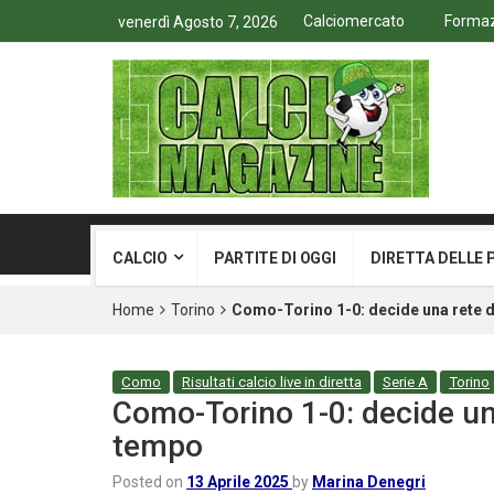
Calciomercato
Formazi
venerdì Agosto 7, 2026
CALCIO
PARTITE DI OGGI
DIRETTA DELLE 
Home
Torino
Como-Torino 1-0: decide una rete d
Como
Risultati calcio live in diretta
Serie A
Torino
Como-Torino 1-0: decide un
tempo
Posted on
13 Aprile 2025
by
Marina Denegri