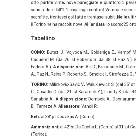
otto partite vinte, nove pareggiate e quattordici pers
sono reduci dall’1-1 casalingo contro il Verona
e sono d
sconfitte, trentasei gol fatti e trentasei subiti
.
Nelle ult
il Torino ne ha raccolti nove.
All’andata
, lo scorso25 ott
Tabellino
COMO:
Butez J., Vojvoda M., Goldaniga E., Kempf M. 
Caqueret M. (dal 26′ st Roberto S. dal 38′ st Paz N.), I
Fadera A.).
A disposizione:
Alli D., Braunoder M., Cutro
A., Paz N., Reina P., Roberto S., Smolcic I., Strefezza G.,
TORINO:
Milinkovic-Savic V., Walukiewicz S. (dal 35′ st
C., Casadei C. (dal 21′ st Karamoh Y.), Linetty K. (dal 44′
Sanabria A..
A disposizione:
Dembele A., Donnarumma A.
B., Tameze A.
Allenatore:
Vanoli P..
Reti:
al 38′ pt Douvikas A. (Como) .
Ammonizioni:
al 42′ st Da Cunha L. (Como) al 31′ pt Coco
(Torino).