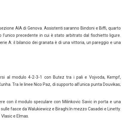
 sezione AIA di Genova. Assistenti saranno Bindoni e Biffi, quarto
o l’unico precedente in cui è stato arbitrato dal fischietto ligure.
erie A: il bilancio dei granata è di una vittoria, un pareggio e una
i al modulo 4-2-3-1 con Butez tra i pali e Vojvoda, Kempf,
unha. Tra le linee Nico Paz, di supporto all’unica punta Douvikas;
 con il modulo speculare con Milinkovic Savic in porta e una
 sulle fasce da Walukiewicz e Biraghi.In mezzo Casadei e Linetty.
 Vlasic e Elmas.