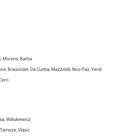
k, Moreno, Barba.
one, Braunöder, Da Cunha, Mazzitelli, Nico Paz, Verdi.
Cerri.
osa, Walukiewicz.
, Tameze, Vlasic.