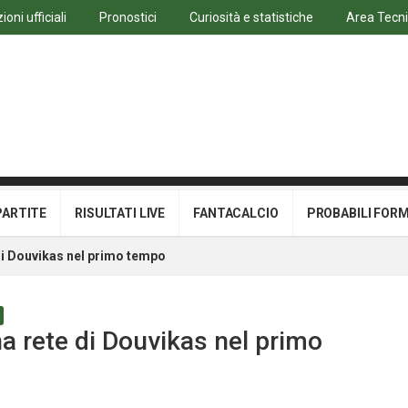
oni ufficiali
Pronostici
Curiosità e statistiche
Area Tecn
PARTITE
RISULTATI LIVE
FANTACALCIO
PROBABILI FOR
i Douvikas nel primo tempo
a rete di Douvikas nel primo