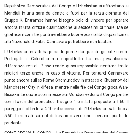
Repubblica Democratica del Congo e Uzbekistan si affrontano ai
Mondiali in una gara da dentro o fuori per la terza giornata del
Gruppo K. Entrambe hanno bisogno solo di vincere per sperare
ancora in una difficile qualificazione ai sedicesimi di finale. Ma se
gli africani con i tre punti avrebbero buone possibilità di qualificarsi,
alla Nazionale di Fabio Cannavaro potrebbero non bastare.
L’Uzbekistan infatti ha perso le prime due partite giocate contro
Portogallo e Colombia ma, soprattutto, ha una pesantissima
differenza reti di -7 che rende quasi impossibile rientrare tra le
migliori terze anche in caso di vittoria. Per tentarci Cannavaro
punta ancora sull’ex Roma Shomurodov in attacco e Khusanov del
Manchester City in difesa, mentre nelle file del Congo gioca Wan-
Bissaka. Le quote scommesse sui Mondiali vedono il Congo partire
con i favori del pronostico. Il segno 1 è infatti proposto a 1.60. Il
pareggio è offerto a 4.10 e il successo dell’Uzbekistan sale fino a
5.50. I mercati sui gol delineano invece uno scenario piuttosto
prudente.
COME ARRIVA IL CONGO – La Repubblica Democratica del Congo