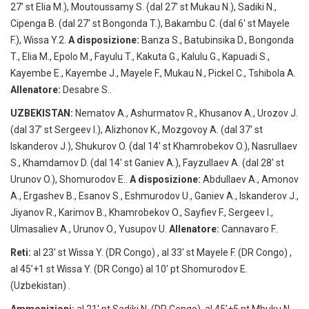
27′ st Elia M.), Moutoussamy S. (dal 27′ st Mukau N.), Sadiki N.,
Cipenga B. (dal 27′ st Bongonda T.), Bakambu C. (dal 6′ st Mayele
F.), Wissa Y.2.
A disposizione:
Banza S., Batubinsika D., Bongonda
T., Elia M., Epolo M., Fayulu T., Kakuta G., Kalulu G., Kapuadi S.,
Kayembe E., Kayembe J., Mayele F., Mukau N., Pickel C., Tshibola A.
Allenatore:
Desabre S..
UZBEKISTAN:
Nematov A., Ashurmatov R., Khusanov A., Urozov J.
(dal 37′ st Sergeev I.), Alizhonov K., Mozgovoy A. (dal 37′ st
Iskanderov J.), Shukurov O. (dal 14′ st Khamrobekov O.), Nasrullaev
S., Khamdamov D. (dal 14′ st Ganiev A.), Fayzullaev A. (dal 28′ st
Urunov O.), Shomurodov E..
A disposizione:
Abdullaev A., Amonov
A., Ergashev B., Esanov S., Eshmurodov U., Ganiev A., Iskanderov J.,
Jiyanov R., Karimov B., Khamrobekov O., Sayfiev F., Sergeev I.,
Ulmasaliev A., Urunov O., Yusupov U.
Allenatore:
Cannavaro F..
Reti:
al 23′ st Wissa Y. (DR Congo) , al 33′ st Mayele F. (DR Congo) ,
al 45’+1 st Wissa Y. (DR Congo) al 10′ pt Shomurodov E.
(Uzbekistan) .
Ammonizioni:
al 21′ pt Sadiki N. (DR Congo), al 45’+5 pt Mbuku N.