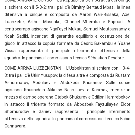
si schiera con il 5-3-2: tra i pali c’è Dimitry Bertaud Mpasi; la linea
difensiva a cinque è composta da Aaron Wan-Bissaka, Axel
Tuanzebe, Arthur Masuaku, Chancel Mbemba e Kapuadi. A
centrocampo agiscono Ngal’ayel Mukau, Samuel Moutoussamy e
Noah Sadiki, incaricati di garantire equilibrio e costruzione del
gioco. In attacco la coppia formata da Cédric Bakambu e Yoane
Wissa rappresenta il principale riferimento offensivo della
squadra. In panchina il commissario tecnico Sébastien Desabre.
COME ARRIVA L’UZBEKISTAN – L’Uzbekistan si schiera con il 3-4-
3: tra i pali c’è Utkir Yusupov; la difesa a tre è composta da Rustam
Ashurmatov, Abdulaev e Abdukodir Khusanov. Sulle corsie
agiscono Khusniddin Alikulov Nasrullaev e Karimov, mentre in
mezzo al campo operano Otabek Shukurov e Odiljon Hamrobekov.
In attacco il tridente formato da Abbosbek Fayzullayev, Eldor
Shomurodov e Ganiev rappresenta il principale riferimento
offensivo della squadra. In panchina il commissario tecnico Fabio
Cannavaro.