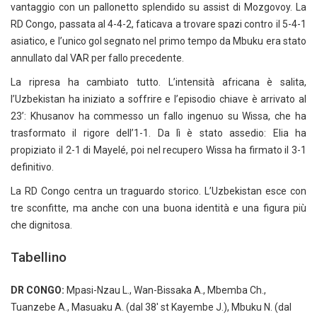
vantaggio con un pallonetto splendido su assist di Mozgovoy. La
RD Congo, passata al 4-4-2, faticava a trovare spazi contro il 5-4-1
asiatico, e l’unico gol segnato nel primo tempo da Mbuku era stato
annullato dal VAR per fallo precedente.
La ripresa ha cambiato tutto. L’intensità africana è salita,
l’Uzbekistan ha iniziato a soffrire e l’episodio chiave è arrivato al
23’: Khusanov ha commesso un fallo ingenuo su Wissa, che ha
trasformato il rigore dell’1-1. Da lì è stato assedio: Elia ha
propiziato il 2-1 di Mayelé, poi nel recupero Wissa ha firmato il 3-1
definitivo.
La RD Congo centra un traguardo storico. L’Uzbekistan esce con
tre sconfitte, ma anche con una buona identità e una figura più
che dignitosa.
Tabellino
DR CONGO:
Mpasi-Nzau L., Wan-Bissaka A., Mbemba Ch.,
Tuanzebe A., Masuaku A. (dal 38′ st Kayembe J.), Mbuku N. (dal