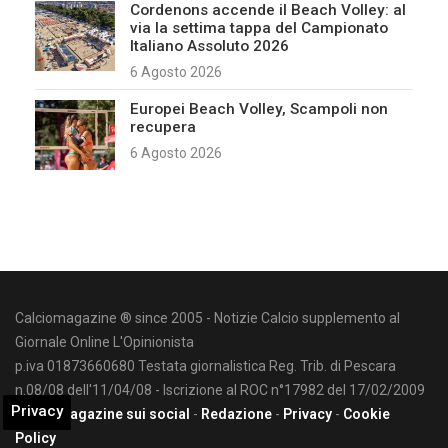
Cordenons accende il Beach Volley: al
via la settima tappa del Campionato
Italiano Assoluto 2026
6 Agosto 2026
Europei Beach Volley, Scampoli non
recupera
6 Agosto 2026
Calciomagazine ® since 2005 - Notizie Calcio supplemento al
Giornale Online L'Opinionista
p.iva 01873660680 Testata giornalistica Reg. Trib. di Pescara
n.08/08 dell'11/04/08 - Iscrizione al ROC n°17982 del 17/02/2009
Privacy
Calciomagazine sui social
-
Redazione
-
Privacy
-
Cookie
Policy