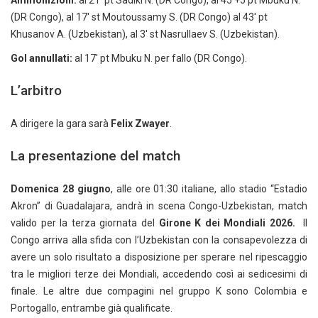
(DR Congo), al 17′ st Moutoussamy S. (DR Congo) al 43′ pt
Khusanov A. (Uzbekistan), al 3′ st Nasrullaev S. (Uzbekistan).
Gol annullati:
al 17′ pt Mbuku N. per fallo (DR Congo).
L’arbitro
A dirigere la gara sarà
Felix Zwayer
.
La presentazione del match
Domenica 28 giugno
, alle ore 01:30 italiane, allo stadio “Estadio
Akron” di Guadalajara, andrà in scena Congo-Uzbekistan, match
valido per la terza giornata del
Girone K dei Mondiali 2026.
Il
Congo arriva alla sfida con l’Uzbekistan con la consapevolezza di
avere un solo risultato a disposizione per sperare nel ripescaggio
tra le migliori terze dei Mondiali, accedendo così ai sedicesimi di
finale. Le altre due compagini nel gruppo K sono Colombia e
Portogallo, entrambe già qualificate.