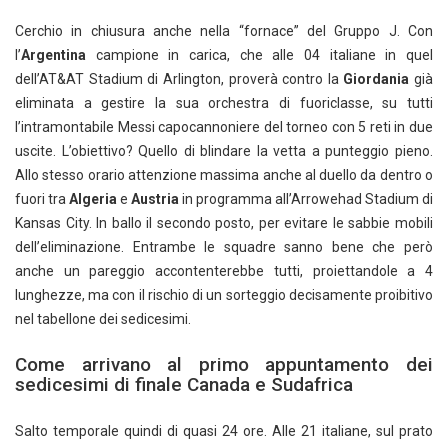
Cerchio in chiusura anche nella “fornace” del Gruppo J. Con
l’
Argentina
campione in carica, che alle 04 italiane in quel
dell’AT&AT Stadium di Arlington, proverà contro la
Giordania
già
eliminata a gestire la sua orchestra di fuoriclasse, su tutti
l’intramontabile Messi capocannoniere del torneo con 5 reti in due
uscite. L’obiettivo? Quello di blindare la vetta a punteggio pieno.
Allo stesso orario attenzione massima anche al duello da dentro o
fuori tra
Algeria
e
Austria
in programma all’Arrowehad Stadium di
Kansas City. In ballo il secondo posto, per evitare le sabbie mobili
dell’eliminazione. Entrambe le squadre sanno bene che però
anche un pareggio accontenterebbe tutti, proiettandole a 4
lunghezze, ma con il rischio di un sorteggio decisamente proibitivo
nel tabellone dei sedicesimi.
Come arrivano al primo appuntamento dei
sedicesimi di finale Canada e Sudafrica
Salto temporale quindi di quasi 24 ore. Alle 21 italiane, sul prato