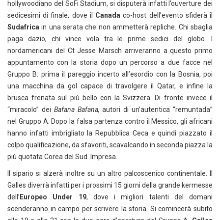
hollywoodiano del SoFi Stadium, si disputerà infatti l’ouverture dei
sedicesimi di finale, dove il
Canada
co-host dell’evento sfiderà il
Sudafrica
in una serata che non ammetterà repliche. Chi sbaglia
paga dazio, chi vince vola tra le prime sedici del globo. I
nordamericani del Ct Jesse Marsch arriveranno a questo primo
appuntamento con la storia dopo un percorso a due facce nel
Gruppo B: prima il pareggio incerto all’esordio con la Bosnia, poi
una macchina da gol capace di travolgere il Qatar, e infine la
brusca frenata sul più bello con la Svizzera. Di fronte invece il
“miracolo” dei
Bafana Bafana,
autori di un’autentica “remuntada”
nel Gruppo A. Dopo la falsa partenza contro il Messico, gli africani
hanno infatti imbrigliato la Repubblica Ceca e quindi piazzato il
colpo qualificazione, da sfavoriti, scavalcando in seconda piazza la
più quotata Corea del Sud. Impresa.
Il sipario si alzerà inoltre su un altro palcoscenico continentale. Il
Galles diverrà infatti per i prossimi 15 giorni della grande kermesse
dell’
Europeo Under 19
, dove i migliori talenti del domani
scenderanno in campo per scrivere la storia. Si comincerà subito