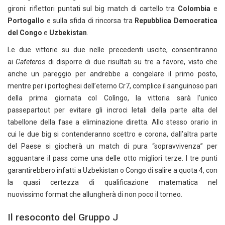
gironi: riflettori puntati sul big match di cartello tra
Colombia
e
Portogallo
e sulla sfida di rincorsa tra
Repubblica Democratica
del Congo
e
Uzbekistan
.
Le due vittorie su due nelle precedenti uscite, consentiranno
ai
Cafeteros
di disporre di due risultati su tre a favore, visto che
anche un pareggio per andrebbe a congelare il primo posto,
mentre per i portoghesi dell’eterno Cr7, complice il sanguinoso pari
della prima giornata col Colìngo, la vittoria sarà l’unico
passepartout per evitare gli incroci letali della parte alta del
tabellone della fase a eliminazione diretta. Allo stesso orario in
cui le due big si contenderanno scettro e corona, dall’altra parte
del Paese si giocherà un match di pura “sopravvivenza” per
agguantare il pass come una delle otto migliori terze. I tre punti
garantirebbero infatti a Uzbekistan o Congo di salire a quota 4, con
la quasi certezza di qualificazione matematica nel
nuovissimo format che allungherà di non poco il torneo.
Il resoconto del Gruppo J