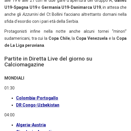
alle 19 e alle 21 con le due gare d’apertura del Gruppo A,
Galles
U19-Spagna U19
e
Germania U19-Danimarca U19
, in attesa che
anche gli
Azzurrini
del Ct Bollini facciano altrettanto domani nella
sfida d’esordio con i pari età della Serbia.
Protagonisti infine nella notte anche alcuni tornei “minori”
sudamericani, tra cui la
Copa Chile
, la
Copa Venezuela
e la
Copa
de La Liga peruviana
.
Partite in Diretta Live del giorno su
Calciomagazine
MONDIALI
01:30
Colombia-Portogallo
DR Congo-Uzbekistan
04:00
Algeria-Austria