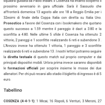
squadra guidata da Paolo Indiani. Il Cosenza ha intanto scoperto il
prossimo avversario in gara ufficiale. Sarà il Sassuolo che
affronterà domenica 13 agosto alle ore 18 a Reggio Emilia per i
32esimi di finale della Coppa Italia con diretta su Italia Uno.
Pronostico
a favore del Cosenza con i bookmakers che quotano
questo successo a 1.59 mentre il pareggio è daot a 3.80 e la
sconfitta a 4.80. Nelle ultime 5 sfide il Cosenza ha ottenuto 2
vittorie, 2 pareggi e 1 sconfitte realizzando 6 reti e subendone 3 .
L’Arezzo invece ha ottenuto 1 vittoria, 1 pareggio e 3 sconfitte
realizzando 6 reti e subendone 13 . I nostri lettori potranno seguire
la
diretta testuale
di questo match sul proprio computer e dai
principali dispositivi mobili. Un’ora prima invece saranno disponibili
le
formazioni ufficiali
per scoprire insieme le mosse dei due
allenatori. Per chi può recarsi allo stadio il biglietto di ingresso è di 5
euro.
Tabellino
COSENZA
(4-4-1-1)
: 1 Micai; 16 Rispoli, 6 Venturi, 3 Meroni, 27