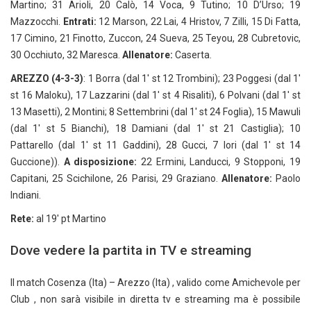
Martino; 31 Arioli, 20 Calò, 14 Voca, 9 Tutino; 10 D’Urso; 19
Mazzocchi.
Entrati:
12 Marson, 22 Lai, 4 Hristov, 7 Zilli, 15 Di Fatta,
17 Cimino, 21 Finotto, Zuccon, 24 Sueva, 25 Teyou, 28 Cubretovic,
30 Occhiuto, 32 Maresca.
Allenatore:
Caserta.
AREZZO (4-3-3)
: 1 Borra (dal 1′ st 12 Trombini); 23 Poggesi (dal 1′
st 16 Maloku), 17 Lazzarini (dal 1′ st 4 Risaliti), 6 Polvani (dal 1′ st
13 Masetti), 2 Montini; 8 Settembrini (dal 1′ st 24 Foglia), 15 Mawuli
(dal 1′ st 5 Bianchi), 18 Damiani (dal 1′ st 21 Castiglia); 10
Pattarello (dal 1′ st 11 Gaddini), 28 Gucci, 7 Iori (dal 1′ st 14
Guccione)).
A disposizione:
22 Ermini, Landucci, 9 Stopponi, 19
Capitani, 25 Scichilone, 26 Parisi, 29 Graziano.
Allenatore:
Paolo
Indiani.
Rete:
al 19′ pt Martino
Dove vedere la partita in TV e streaming
Il match Cosenza (Ita) – Arezzo (Ita) , valido come Amichevole per
Club , non sarà visibile in diretta tv e streaming ma è possibile