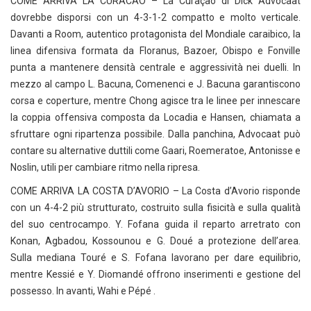
COME ARRIVA LA CURACAO – La Curaçao di Dick Advocaat
dovrebbe disporsi con un 4-3-1-2 compatto e molto verticale.
Davanti a Room, autentico protagonista del Mondiale caraibico, la
linea difensiva formata da Floranus, Bazoer, Obispo e Fonville
punta a mantenere densità centrale e aggressività nei duelli. In
mezzo al campo L. Bacuna, Comenenci e J. Bacuna garantiscono
corsa e coperture, mentre Chong agisce tra le linee per innescare
la coppia offensiva composta da Locadia e Hansen, chiamata a
sfruttare ogni ripartenza possibile. Dalla panchina, Advocaat può
contare su alternative duttili come Gaari, Roemeratoe, Antonisse e
Noslin, utili per cambiare ritmo nella ripresa.
COME ARRIVA LA COSTA D’AVORIO – La Costa d’Avorio risponde
con un 4-4-2 più strutturato, costruito sulla fisicità e sulla qualità
del suo centrocampo. Y. Fofana guida il reparto arretrato con
Konan, Agbadou, Kossounou e G. Doué a protezione dell’area.
Sulla mediana Touré e S. Fofana lavorano per dare equilibrio,
mentre Kessié e Y. Diomandé offrono inserimenti e gestione del
possesso. In avanti, Wahi e Pépé .