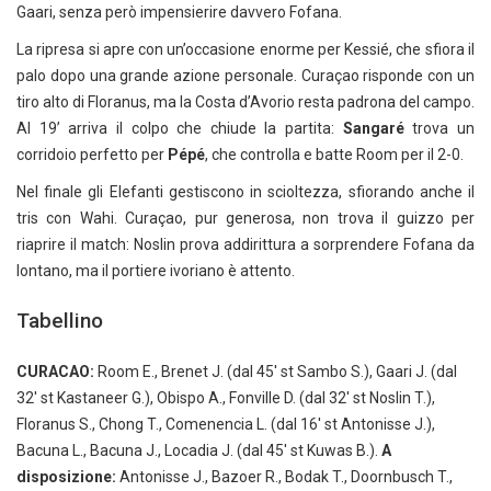
Gaari, senza però impensierire davvero Fofana.
La ripresa si apre con un’occasione enorme per Kessié, che sfiora il
palo dopo una grande azione personale. Curaçao risponde con un
tiro alto di Floranus, ma la Costa d’Avorio resta padrona del campo.
Al 19’ arriva il colpo che chiude la partita:
Sangaré
trova un
corridoio perfetto per
Pépé
, che controlla e batte Room per il 2-0.
Nel finale gli Elefanti gestiscono in scioltezza, sfiorando anche il
tris con Wahi. Curaçao, pur generosa, non trova il guizzo per
riaprire il match: Noslin prova addirittura a sorprendere Fofana da
lontano, ma il portiere ivoriano è attento.
Tabellino
CURACAO:
Room E., Brenet J. (dal 45′ st Sambo S.), Gaari J. (dal
32′ st Kastaneer G.), Obispo A., Fonville D. (dal 32′ st Noslin T.),
Floranus S., Chong T., Comenencia L. (dal 16′ st Antonisse J.),
Bacuna L., Bacuna J., Locadia J. (dal 45′ st Kuwas B.).
A
disposizione:
Antonisse J., Bazoer R., Bodak T., Doornbusch T.,