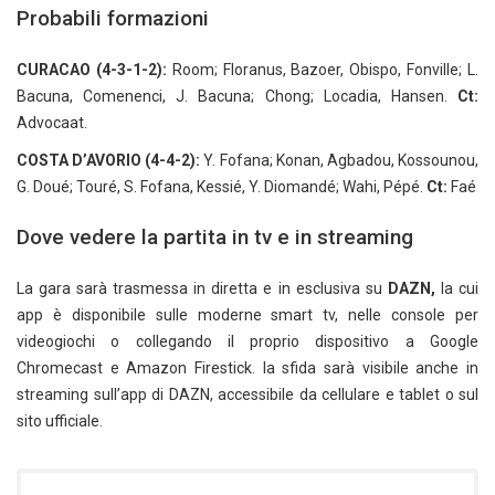
Probabili formazioni
CURACAO (4-3-1-2):
Room; Floranus, Bazoer, Obispo, Fonville; L.
Bacuna, Comenenci, J. Bacuna; Chong; Locadia, Hansen.
Ct:
Advocaat.
COSTA D’AVORIO (4-4-2):
Y. Fofana; Konan, Agbadou, Kossounou,
G. Doué; Touré, S. Fofana, Kessié, Y. Diomandé; Wahi, Pépé.
Ct:
Faé
Dove vedere la partita in tv e in streaming
La gara sarà trasmessa in diretta e in esclusiva su
DAZN,
la cui
app è disponibile sulle moderne smart tv, nelle console per
videogiochi o collegando il proprio dispositivo a Google
Chromecast e Amazon Firestick. la sfida sarà visibile anche in
streaming sull’app di DAZN, accessibile da cellulare e tablet o sul
sito ufficiale.