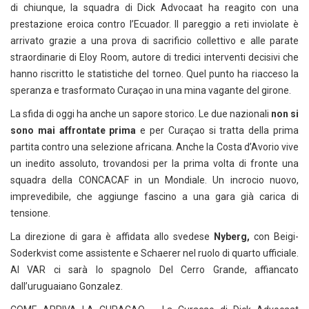
di chiunque, la squadra di Dick Advocaat ha reagito con una
prestazione eroica contro l’Ecuador. Il pareggio a reti inviolate è
arrivato grazie a una prova di sacrificio collettivo e alle parate
straordinarie di Eloy Room, autore di tredici interventi decisivi che
hanno riscritto le statistiche del torneo. Quel punto ha riacceso la
speranza e trasformato Curaçao in una mina vagante del girone.
La sfida di oggi ha anche un sapore storico. Le due nazionali
non si
sono mai affrontate prima
e per Curaçao si tratta della prima
partita contro una selezione africana. Anche la Costa d’Avorio vive
un inedito assoluto, trovandosi per la prima volta di fronte una
squadra della CONCACAF in un Mondiale. Un incrocio nuovo,
imprevedibile, che aggiunge fascino a una gara già carica di
tensione.
La direzione di gara è affidata allo svedese
Nyberg,
con Beigi-
Soderkvist come assistente e Schaerer nel ruolo di quarto ufficiale.
Al VAR ci sarà lo spagnolo Del Cerro Grande, affiancato
dall’uruguaiano Gonzalez.