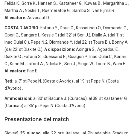
Felida K., Gorre K., Hansen S., Kastaneer G., Kuwas B., Margaritha J.,
Martha A., Noslin T., Roemeratoe G., Sambo S., van Eijma R.
Allenatore:
Advocaat D..
COSTA D’AVORIO:
Fofana Y., Doue G., Kossounou O., Diomande O.,
Operi C., Sangare I., Kessie F. (dal 32′ st Seri J.), Diallo A. (dal 1′ st
Inao Oulai C.), Pepe N.2, Diomande Y. (dal 22′ st Toure B.), Bonny A.
(dal 22′ st Diakite O.).
A disposizione:
Adingra S., Agbadou E.,
Diakite O., Fofana S., Guessand E., Guiagon P., Inao Oulai C., Konan
G., Kone M., Lafont A., Ndicka E., Seri J., Singo W., Toure B., Wahi E.
Allenatore:
Fae E..
Reti:
al 7′ pt Pepe N. (Costa d’Avorio) , al 19′ st Pepe N. (Costa
d’Avorio) .
Ammonizioni:
al 30′ st Bacuna J. (Curacao), al 38′ st Kastaneer G.
(Curacao) al 35′ pt Pepe N. (Costa d’Avorio).
Presentazione del match
Giovedì
25 giugno
alle 22 ore italiane, al Philadelphia Stadium,