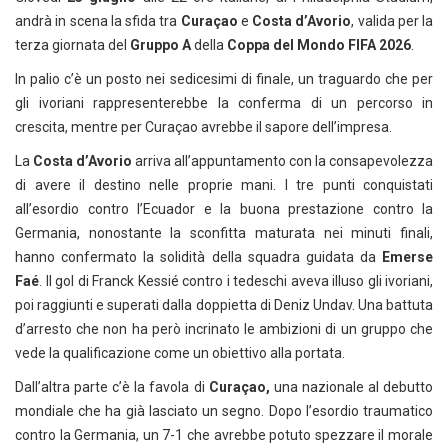
andrà in scena la sfida tra
Curaçao
e
Costa d’Avorio
, valida per la
terza giornata del
Gruppo A
della
Coppa del Mondo FIFA 2026
.
In palio c’è un posto nei sedicesimi di finale, un traguardo che per
gli ivoriani rappresenterebbe la conferma di un percorso in
crescita, mentre per Curaçao avrebbe il sapore dell’impresa.
La
Costa d’Avorio
arriva all’appuntamento con la consapevolezza
di avere il destino nelle proprie mani. I tre punti conquistati
all’esordio contro l’Ecuador e la buona prestazione contro la
Germania, nonostante la sconfitta maturata nei minuti finali,
hanno confermato la solidità della squadra guidata da
Emerse
Faé
. Il gol di Franck Kessié contro i tedeschi aveva illuso gli ivoriani,
poi raggiunti e superati dalla doppietta di Deniz Undav. Una battuta
d’arresto che non ha però incrinato le ambizioni di un gruppo che
vede la qualificazione come un obiettivo alla portata.
Dall’altra parte c’è la favola di
Curaçao,
una nazionale al debutto
mondiale che ha già lasciato un segno. Dopo l’esordio traumatico
contro la Germania, un 7-1 che avrebbe potuto spezzare il morale