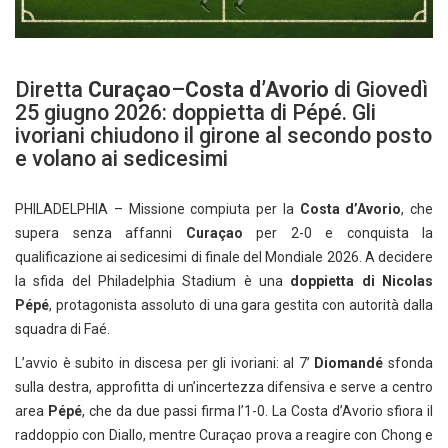
Diretta
Curaçao
–
Costa d’Avorio
di Giovedì
25 giugno 2026: doppietta di Pépé. Gli
ivoriani chiudono il girone al secondo posto
e volano ai sedicesimi
PHILADELPHIA – Missione compiuta per la
Costa d’Avorio
, che
supera senza affanni
Curaçao
per 2-0 e conquista la
qualificazione ai sedicesimi di finale del Mondiale 2026. A decidere
la sfida del Philadelphia Stadium è una
doppietta di Nicolas
Pépé
, protagonista assoluto di una gara gestita con autorità dalla
squadra di Faé.
L’avvio è subito in discesa per gli ivoriani: al 7’
Diomandé
sfonda
sulla destra, approfitta di un’incertezza difensiva e serve a centro
area
Pépé
, che da due passi firma l’1-0. La Costa d’Avorio sfiora il
raddoppio con Diallo, mentre Curaçao prova a reagire con Chong e