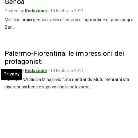
Genoa
Posted by
Redazione
-
14 Febbraio 2011
Miei cari amici genoani vicini e lontano di ogni ordine e grado oggi a
Bari…
Palermo-Fiorentina: le impressioni dei
protagonisti
Posted by
Redazione
-
14 Febbraio 2011
Privacy
FIORENTINA Sinisa Mihajlovic: “Sta rientrando Mutu, Behrami sta
inserendosi bene e sapevo che la potevamo…
Ficcadenti: “Io non mollo, voglio
rimanere qua”
Posted by
Redazione
-
14 Febbraio 2011