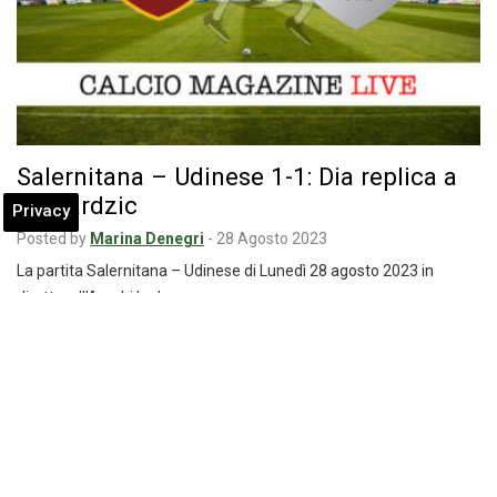
Salernitana – Udinese 1-1: Dia replica a
Samardzic
Privacy
Posted by
Marina Denegri
-
28 Agosto 2023
La partita Salernitana – Udinese di Lunedì 28 agosto 2023 in
diretta: all’Arechi le due…