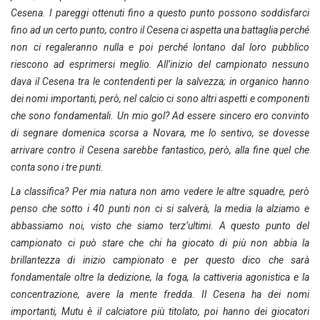
Cesena. I pareggi ottenuti fino a questo punto possono soddisfarci
fino ad un certo punto, contro il Cesena ci aspetta una battaglia perché
non ci regaleranno nulla e poi perché lontano dal loro pubblico
riescono ad esprimersi meglio. All’inizio del campionato nessuno
dava il Cesena tra le contendenti per la salvezza; in organico hanno
dei nomi importanti, però, nel calcio ci sono altri aspetti e componenti
che sono fondamentali. Un mio gol? Ad essere sincero ero convinto
di segnare domenica scorsa a Novara, me lo sentivo, se dovesse
arrivare contro il Cesena sarebbe fantastico, però, alla fine quel che
conta sono i tre punti.
La classifica? Per mia natura non amo vedere le altre squadre, però
penso che sotto i 40 punti non ci si salverà, la media la alziamo e
abbassiamo noi, visto che siamo terz’ultimi. A questo punto del
campionato ci può stare che chi ha giocato di più non abbia la
brillantezza di inizio campionato e per questo dico che sarà
fondamentale oltre la dedizione, la foga, la cattiveria agonistica e la
concentrazione, avere la mente fredda. Il Cesena ha dei nomi
importanti, Mutu è il calciatore più titolato, poi hanno dei giocatori