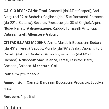
CALCIO DESENZANO:
Fratti, Antonelli (dal 44’ st Gasperi), Gori,
Giorgi (dal 32’ st Andreis), Gagliano (dal 15’ st Barwuah), Barranca
(dal 22’ st Catania), Bovolon, Procaccio (dal 38’ st Origlio), Arpino,
Ntube, Parlato.
A disposizione:
Rubboli, Tomaselli, Antonciuc,
Catania, Turelli.
Allenatore:
Gaburro
CITTADELLA VIS MODENA:
Anino, Mandelli, Boccaccini, Dodaro
(dal 43’ st Teresi), Sabotic, Morello (dal 36’ st Sala), Caprioni, Fort,
Carretti (dal 5’ st Sardella), Arrondini, Barozzini (dal 14’ st
Camara).
A disposizione:
Celenza, Teresi, Tessitori, Barbi,
Crosariol, Calanca.
Allenatore:
Gori
Reti:
al 24’ pt Procaccio
Ammonizioni:
Carretti, Barozzini, Boccaccini, Procaccio, Bovolon,
Fratti
Recupero:
1’ pt, 5’ st
L’arbitro