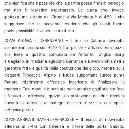
che significa che è possibile che la partita possa finire in pareggio,
ma non è realistico aspettarselo. La quota che, invece,
ipotizza una vittoria del Cittadella Vis Modena è di 4.50, il che
suggerisce che le ricevitorie credono che gli ospiti hanno
poche possibilità di vincere in trasferta.
COME ARRIVA IL DESENZANO
–
Il tecnico Gaburro dovrebbe
scendere in campo con 4-2-3-1: tra i pali c’è Fratti; in difesa spazio
alla linea a quattro composta da Antonelli, Origlio, Giorgi
e Gagliano. In mediana agiscono Barranca e Bovolon, chiamati a
garantire filtro e qualità nella costruzione del gioco, mentre sulla
trequarti Procaccio, Arpino e Ntube supportano l’unica punta
Parlato, riferimento offensivo incaricato di finalizzare la
manovra. Tale modulo è pensato per garantire equilibrio tra fase
difensiva e offensiva, grazie alla protezione dei due mediani
davanti alla difesa e al sostegno delle tre mezze alia alle spalle
dell’unica punta.
COME ARRIVA IL BAYER LEVERKUSEN
–
Il tecnico Gori dovrebbe
affidarsi al 3-4-3 con Celenza a difesa della porta; Sabotic,