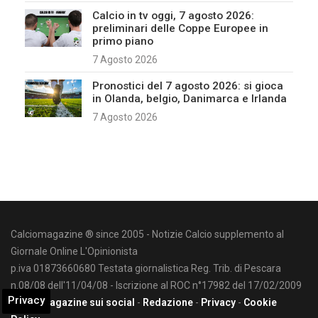
Calcio in tv oggi, 7 agosto 2026:
preliminari delle Coppe Europee in
primo piano
7 Agosto 2026
Pronostici del 7 agosto 2026: si gioca
in Olanda, belgio, Danimarca e Irlanda
7 Agosto 2026
Calciomagazine ® since 2005 - Notizie Calcio supplemento al
Giornale Online L'Opinionista
p.iva 01873660680 Testata giornalistica Reg. Trib. di Pescara
n.08/08 dell'11/04/08 - Iscrizione al ROC n°17982 del 17/02/2009
Privacy
Calciomagazine sui social
-
Redazione
-
Privacy
-
Cookie