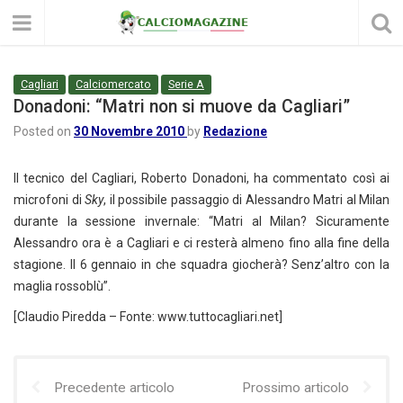
Cagliari
Calciomercato
Serie A
Donadoni: “Matri non si muove da Cagliari”
Posted on
30 Novembre 2010
by
Redazione
Il tecnico del Cagliari, Roberto Donadoni, ha commentato così ai
microfoni di
Sky
, il possibile passaggio di Alessandro Matri al Milan
durante la sessione invernale: “Matri al Milan? Sicuramente
Alessandro ora è a Cagliari e ci resterà almeno fino alla fine della
stagione. Il 6 gennaio in che squadra giocherà? Senz’altro con la
maglia rossoblù”.
[Claudio Piredda – Fonte: www.tuttocagliari.net]
Precedente articolo
Prossimo articolo