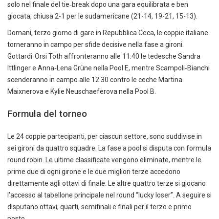
solo nel finale del tie‑break dopo una gara equilibrata e ben
giocata, chiusa 2-1 per le sudamericane (21-14, 19-21, 15-13).
Domani, terzo giorno di gare in Repubblica Ceca, le coppie italiane
torneranno in campo per sfide decisive nella fase a gironi.
Gottardi‑Orsi Toth affronteranno alle 11.40 le tedesche Sandra
Ittlinger e Anna‑Lena Grüne nella Pool E, mentre Scampoli‑Bianchi
scenderanno in campo alle 12.30 contro le ceche Martina
Maixnerova e Kylie Neuschaeferova nella Pool B.
Formula del torneo
Le 24 coppie partecipanti, per ciascun settore, sono suddivise in
sei gironi da quattro squadre. La fase a pool si disputa con formula
round robin. Le ultime classificate vengono eliminate, mentre le
prime due di ogni girone e le due migliori terze accedono
direttamente agli ottavi di finale. Le altre quattro terze si giocano
l’accesso al tabellone principale nel round “lucky loser”. A seguire si
disputano ottavi, quarti, semifinali e finali per il terzo e primo
posto.