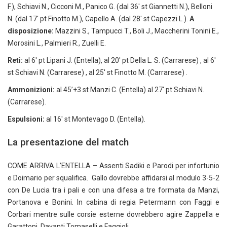
F.), Schiavi N., Cicconi M., Panico G. (dal 36′ st Giannetti N.), Belloni
N. (dal 17′ pt Finotto M.), Capello A. (dal 28′ st Capezzi L.).
A
disposizione:
Mazzini S., Tampucci T., Boli J., Maccherini Tonini E.,
Morosini L., Palmieri R., Zuelli E.
Reti:
al 6′ pt Lipani J. (Entella), al 20′ pt Della L. S. (Carrarese) , al 6′
st Schiavi N. (Carrarese) , al 25′ st Finotto M. (Carrarese) .
Ammonizioni:
al 45’+3 st Manzi C. (Entella) al 27′ pt Schiavi N.
(Carrarese).
Espulsioni:
al 16′ st Montevago D. (Entella).
La presentazione del match
COME ARRIVA L’ENTELLA – Assenti Sadiki e Parodi per infortunio
e Doimario per squalifica. Gallo dovrebbe affidarsi al modulo 3-5-2
con De Lucia tra i pali e con una difesa a tre formata da Manzi,
Portanova e Bonini. In cabina di regia Petermann con Faggi e
Corbari mentre sulle corsie esterne dovrebbero agire Zappella e
Garattoni. Davanti Tomaselli e Faggioli.