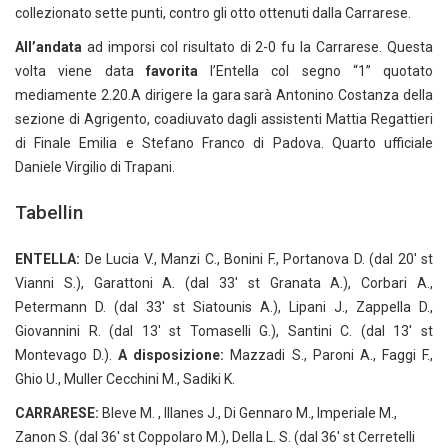
collezionato sette punti, contro gli otto ottenuti dalla Carrarese.
All’andata
ad imporsi col risultato di 2-0 fu la Carrarese. Questa
volta viene data
favorita
l’Entella col segno “1” quotato
mediamente 2.20.A dirigere la gara sarà Antonino Costanza della
sezione di Agrigento, coadiuvato dagli assistenti Mattia Regattieri
di Finale Emilia e Stefano Franco di Padova. Quarto ufficiale
Daniele Virgilio di Trapani.
Tabellin
ENTELLA:
De Lucia V., Manzi C., Bonini F., Portanova D. (dal 20′ st
Vianni S.), Garattoni A. (dal 33′ st Granata A.), Corbari A.,
Petermann D. (dal 33′ st Siatounis A.), Lipani J., Zappella D.,
Giovannini R. (dal 13′ st Tomaselli G.), Santini C. (dal 13′ st
Montevago D.).
A disposizione:
Mazzadi S., Paroni A., Faggi F.,
Ghio U., Muller Cecchini M., Sadiki K.
CARRARESE:
Bleve M. , Illanes J., Di Gennaro M., Imperiale M.,
Zanon S. (dal 36′ st Coppolaro M.), Della L. S. (dal 36′ st Cerretelli