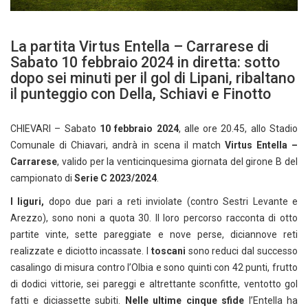
La partita Virtus Entella – Carrarese di
Sabato 10 febbraio 2024 in diretta: sotto
dopo sei minuti per il gol di Lipani, ribaltano
il punteggio con Della, Schiavi e Finotto
CHIEVARI – Sabato
10 febbraio 2024
, alle ore 20.45, allo Stadio
Comunale di Chiavari, andrà in scena il match
Virtus Entella –
Carrarese
, valido per la venticinquesima giornata del girone B del
campionato di
Serie C 2023/2024
.
I liguri,
dopo due pari a reti inviolate (contro Sestri Levante e
Arezzo), sono noni a quota 30. Il loro percorso racconta di otto
partite vinte, sette pareggiate e nove perse, diciannove reti
realizzate e diciotto incassate. I
toscani
sono reduci dal successo
casalingo di misura contro l’Olbia e sono quinti con 42 punti, frutto
di dodici vittorie, sei pareggi e altrettante sconfitte, ventotto gol
fatti e diciassette subiti.
Nelle ultime cinque sfide
l’Entella ha