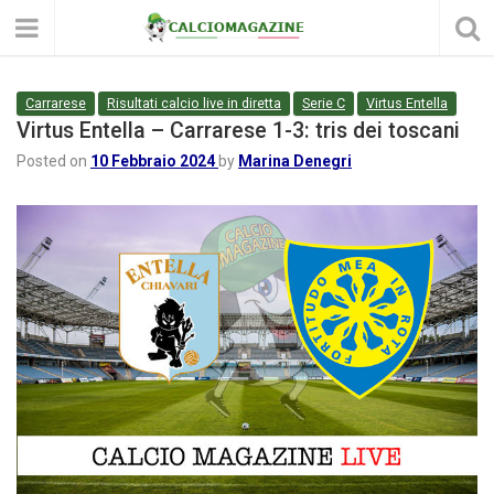
Carrarese
Risultati calcio live in diretta
Serie C
Virtus Entella
Virtus Entella – Carrarese 1-3: tris dei toscani
Posted on
10 Febbraio 2024
by
Marina Denegri