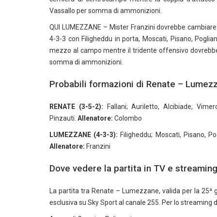
Vassallo per somma di ammonizioni.
QUI LUMEZZANE – Mister Franzini dovrebbe cambiare poco
4-3-3 con Filigheddu in porta, Moscati, Pisano, Poglia
mezzo al campo mentre il tridente offensivo dovrebbe e
somma di ammonizioni.
Probabili formazioni di Renate – Lumez
RENATE (3-5-2):
Fallani; Auriletto, Alcibiade, Vimer
Pinzauti.
Allenatore:
Colombo
LUMEZZANE (4-3-3):
Filigheddu; Moscati, Pisano, Pogl
Allenatore:
Franzini
Dove vedere la partita in TV e streamin
La partita tra Renate – Lumezzane, valida per la 25ª gio
esclusiva su Sky Sport al canale 255. Per lo streaming 