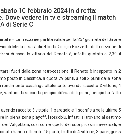
bato 10 febbraio 2024 in diretta:
e. Dove vedere in tv e streaming il match
 A di Serie C
enate
–
Lumezzane
, partita valida per la 25ª giornata del Girone
Favini di Meda e sarà diretto da Giorgio Bozzetto della sezione di
i di casa: la vittoria del Renate è, infatti, quotata a 2,30, il
rtarsi fuori dalla zona retrocessione, il Renate è incappato in 2
o posto in classifica, a quota 29 punti, a soli 2 punti dalla zona
n rendimento casalingo altalenante avendo raccolto 3 vittorie, 4
he, vantano la seconda peggior difesa del girone, peggio ha fatto
vendo raccolto 3 vittorie, 1 pareggio e 1 sconfitta nelle ultime 5
re in piena zona playoff. I rossoblu, infatti, si trovano al settimo
o dei Valgobbini, così come quello dei suoi prossimi avversati, è
onato hanno ottenuto 15 punti, frutto di 4 vittorie, 3 pareggi e 5