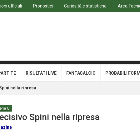
ni ufficiali
Pronostici
Curiosità e statistiche
Area Tecni
PARTITE
RISULTATI LIVE
FANTACALCIO
PROBABILI FOR
pini nella ripresa
erie C
isivo Spini nella ripresa
azine