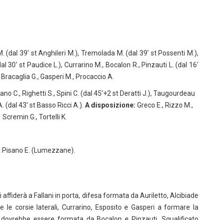
M. (dal 39′ st Anghileri M.), Tremolada M. (dal 39′ st Possenti M.),
 (dal 30′ st Paudice L.), Currarino M., Bocalon R., Pinzauti L. (dal 16′
Bracaglia G., Gasperi M., Procaccio A.
ano C., Righetti S., Spini C. (dal 45’+2 st Deratti J.), Taugourdeau
 A. (dal 43′ st Basso Ricci A.).
A disposizione:
Greco E., Rizzo M.,
Scremin G., Tortelli K.
pt Pisano E. (Lumezzane).
ffiderà a Fallani in porta, difesa formata da Auriletto, Alcibiade
 le corsie laterali, Currarino, Esposito e Gasperi a formare la
 dovrebbe essere formata da Bocalon e Pinzauti. Squalificato