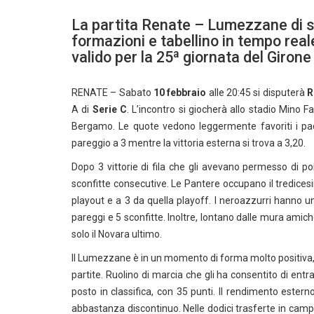
La partita Renate – Lumezzane di sa
formazioni e tabellino in tempo real
valido per la 25ª giornata del Girone
RENATE – Sabato
10 febbraio
alle 20:45 si disputerà
R
A di
Serie C
. L’incontro si giocherà allo stadio Mino 
Bergamo. Le quote vedono leggermente favoriti i padron
pareggio a 3 mentre la vittoria esterna si trova a 3,20.
Dopo 3 vittorie di fila che gli avevano permesso di po
sconfitte consecutive. Le Pantere occupano il tredicesim
playout e a 3 da quella playoff. I neroazzurri hanno u
pareggi e 5 sconfitte. Inoltre, lontano dalle mura amic
solo il Novara ultimo.
Il Lumezzane è in un momento di forma molto positiva, a
partite. Ruolino di marcia che gli ha consentito di entra
posto in classifica, con 35 punti. Il rendimento estern
abbastanza discontinuo. Nelle dodici trasferte in campi