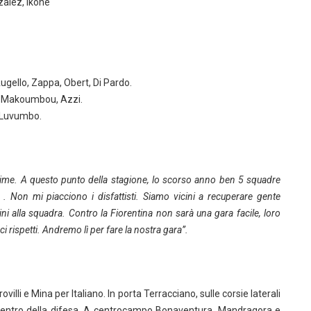
zalez, Ikoné
ugello, Zappa, Obert, Di Pardo.
a, Makoumbou, Azzi.
, Luvumbo.
ime. A questo punto della stagione, lo scorso anno ben 5 squadre
. Non mi piacciono i disfattisti. Siamo vicini a recuperare gente
icini alla squadra. Contro la Fiorentina non sarà una gara facile, loro
 rispetti. Andremo lì per fare la nostra gara”.
lli e Mina per Italiano. In porta Terracciano, sulle corsie laterali
 centro della difesa. A centrocampo Bonaventura, Mandragora e