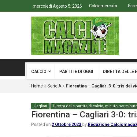
Calciomercato
Form
mercoledì Agosto 5, 2026
CALCIO
PARTITE DI OGGI
DIRETTA DELLE 
Home
Serie A
Fiorentina – Cagliari 3-0: tris dei v
Cagliari
Diretta delle partite di calcio, minuto per minut
Fiorentina – Cagliari 3-0: tri
Posted on
2 Ottobre 2023
by
Redazione Calciomagaz