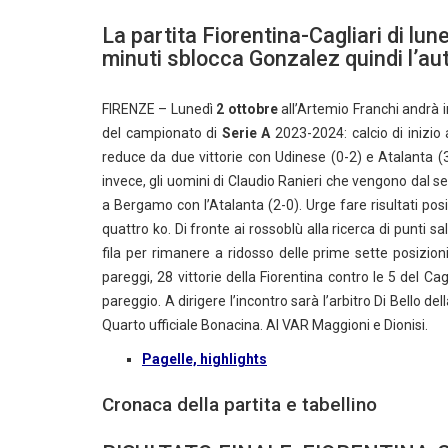
La partita Fiorentina-Cagliari di lun
minuti sblocca Gonzalez quindi l’aut
FIRENZE – Lunedì
2 ottobre
all’Artemio Franchi andrà 
del campionato di
Serie A
2023-2024: calcio di inizio 
reduce da due vittorie con Udinese (0-2) e Atalanta (3
invece, gli uomini di Claudio Ranieri che vengono dal s
a Bergamo con l’Atalanta (2-0). Urge fare risultati posi
quattro ko. Di fronte ai rossoblù alla ricerca di punti sa
fila per rimanere a ridosso delle prime sette posizion
pareggi, 28 vittorie della Fiorentina contro le 5 del Cag
pareggio. A dirigere l’incontro sarà l’arbitro Di Bello de
Quarto ufficiale Bonacina. Al VAR Maggioni e Dionisi.
Pagelle, highlights
Cronaca della partita e tabellino