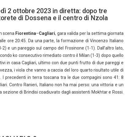
edì 2 ottobre 2023 in diretta: dopo tre
orete di Dossena e il centro di Nzola
in scena
Fiorentina
–
Cagliari
, gara valida per la settima giornata
alle ore 20:45. Da una parte, la formazione di Vincenzo Italiano
-2) e un pareggio sul campo del Frosinone (1-1). Dall’altro lato,
econdo ko consecutivo rimediato contro il Milan (1-3) dopo quello
tivi in casa Cagliari, ultimo con due punti frutto di due pareggi e
lvezza, i viola che vanno a caccia del loro quarto risultato utile di
i. I precedenti in terra toscana tra le due compagini sono 41: 8
liari. Contro Ranieri, Italiano non ha mai perso: una vittoria e un
lla sezione di Brindisi coadiuvato dagli assistenti Mokhtar e Rossi.