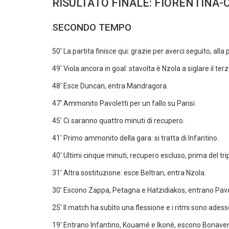
RISULTATO FINALE: FIORENTINA-C
SECONDO TEMPO
50' La partita finisce qui: grazie per averci seguito, alla
49' Viola ancora in goal: stavolta è Nzola a siglare il terzo
48' Esce Duncan, entra Mandragora.
47' Ammonito Pavoletti per un fallo su Parisi.
45' Ci saranno quattro minuti di recupero.
41' Primo ammonito della gara: si tratta di Infantino.
40' Ultimi cinque minuti, recupero escluso, prima del trip
31' Altra sostituzione: esce Beltran, entra Nzola.
30' Escono Zappa, Petagna e Hatzidiakos, entrano Pavol
25' Il match ha subìto una flessione e i ritmi sono adess
19' Entrano Infantino, Kouamé e Ikoné, escono Bonaven