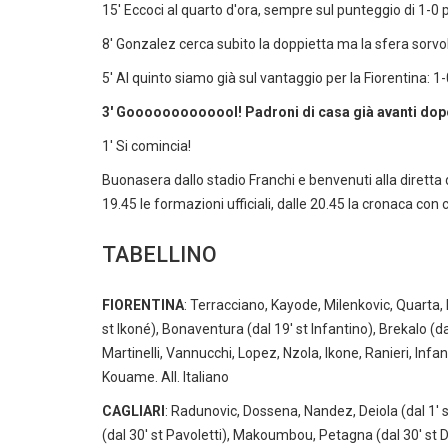
15' Eccoci al quarto d'ora, sempre sul punteggio di 1-0 pe
8' Gonzalez cerca subito la doppietta ma la sfera sorvol
5' Al quinto siamo già sul vantaggio per la Fiorentina: 1-
3' Gooooooooooool! Padroni di casa già avanti dopo
1' Si comincia!
Buonasera dallo stadio Franchi e benvenuti alla diretta d
19.45 le formazioni ufficiali, dalle 20.45 la cronaca con
TABELLINO
FIORENTINA
: Terracciano, Kayode, Milenkovic, Quarta, 
st Ikoné), Bonaventura (dal 19' st Infantino), Brekalo (da
Martinelli, Vannucchi, Lopez, Nzola, Ikone, Ranieri, Inf
Kouame. All. Italiano
CAGLIARI
: Radunovic, Dossena, Nandez, Deiola (dal 1' s
(dal 30' st Pavoletti), Makoumbou, Petagna (dal 30' st Di