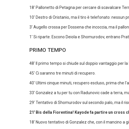
18' Pallonetto di Petagna per cercare di scavalcare Terr
10' Destro di Oristanio, ma il tiro è telefonato: nessun
3' Augello crossa per Dossena che incoccia, ma il pallon
1' Si riparte. Escono Deiola e Shomurodov, entrano Prati
PRIMO TEMPO
48' Il primo tempo si chiude sul doppio vantaggio per la F
45' Ci saranno tre minuti di recupero.
40' Ultimi cinque minuti, recupero escluso, prima che l'arb
33' Gonzalez a tu per tu con Radunovic cade a terra, ma 
29' Tentativo di Shomurodov sul secondo palo, ma il risul
21' Bis della Fiorentina! Kayode fa partire un cross
18' Nuovo tentativo di Gonzalez che, con il mancino a gi