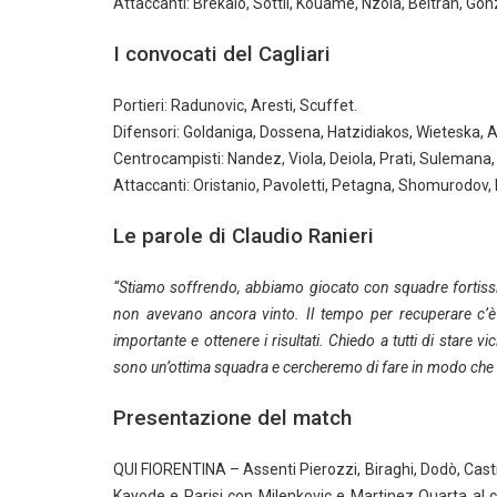
Attaccanti: Brekalo, Sottil, Kouamé, Nzola, Beltran, Gon
I convocati del Cagliari
Portieri: Radunovic, Aresti, Scuffet.
Difensori: Goldaniga, Dossena, Hatzidiakos, Wieteska, A
Centrocampisti: Nandez, Viola, Deiola, Prati, Suleman
Attaccanti: Oristanio, Pavoletti, Petagna, Shomurodov
Le parole di Claudio Ranieri
“Stiamo soffrendo, abbiamo giocato con squadre fortiss
non avevano ancora vinto. Il tempo per recuperare c’è 
importante e ottenere i risultati. Chiedo a tutti di stare v
sono un’ottima squadra e cercheremo di fare in modo che ci
Presentazione del match
QUI FIORENTINA – Assenti Pierozzi, Biraghi, Dodò, Castrovi
Kayode e Parisi con Milenkovic e Martinez Quarta al