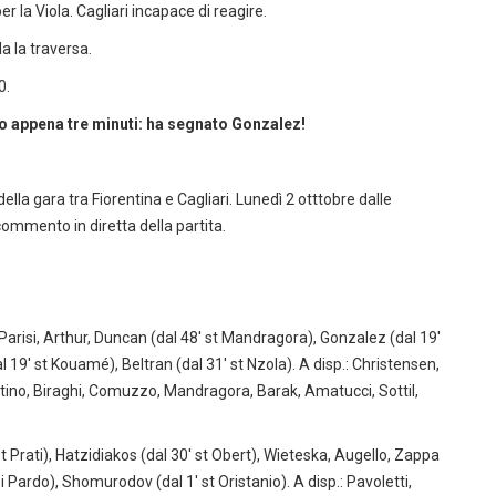
r la Viola. Cagliari incapace di reagire.
a la traversa.
0.
 appena tre minuti: ha segnato Gonzalez!
ella gara tra Fiorentina e Cagliari. Lunedì 2 otttobre dalle
 commento in diretta della partita.
Parisi, Arthur, Duncan (dal 48' st Mandragora), Gonzalez (dal 19'
l 19' st Kouamé), Beltran (dal 31' st Nzola). A disp.: Christensen,
antino, Biraghi, Comuzzo, Mandragora, Barak, Amatucci, Sottil,
t Prati), Hatzidiakos (dal 30' st Obert), Wieteska, Augello, Zappa
 Pardo), Shomurodov (dal 1' st Oristanio). A disp.: Pavoletti,