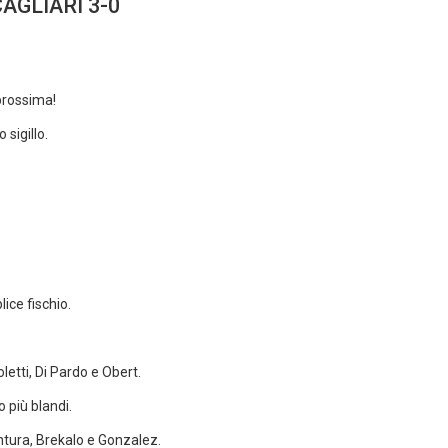
AGLIARI 3-0
 prossima!
 sigillo.
lice fischio.
etti, Di Pardo e Obert.
o più blandi.
tura, Brekalo e Gonzalez.