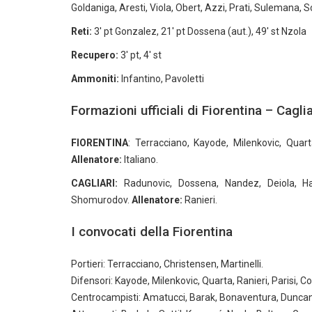
Goldaniga, Aresti, Viola, Obert, Azzi, Prati, Sulemana, S
Reti:
3' pt Gonzalez, 21' pt Dossena (aut.), 49' st Nzola
Recupero:
3' pt, 4' st
Ammoniti:
Infantino, Pavoletti
Formazioni ufficiali di Fiorentina – Caglia
FIORENTINA
: Terracciano, Kayode, Milenkovic, Quart
Allenatore:
Italiano.
CAGLIARI:
Radunovic, Dossena, Nandez, Deiola, Ha
Shomurodov.
Allenatore:
Ranieri.
I convocati della Fiorentina
Portieri: Terracciano, Christensen, Martinelli.
Difensori: Kayode, Milenkovic, Quarta, Ranieri, Parisi, 
Centrocampisti: Amatucci, Barak, Bonaventura, Duncan,