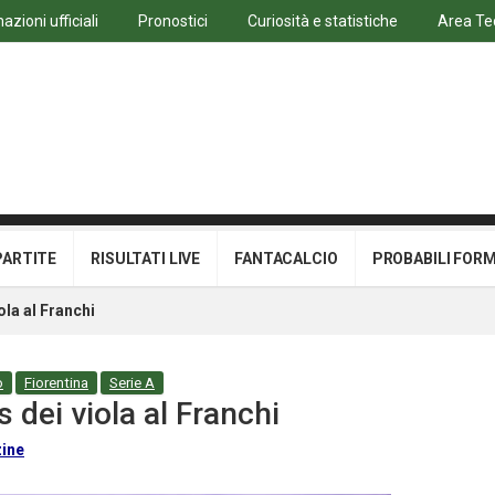
azioni ufficiali
Pronostici
Curiosità e statistiche
Area Te
PARTITE
RISULTATI LIVE
FANTACALCIO
PROBABILI FOR
iola al Franchi
o
Fiorentina
Serie A
s dei viola al Franchi
ine