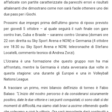
affaticate con partite caratterizzate da parecchi errori e risultati
altalenanti che dimostrano come non sarà facile ottenere uno dei
due pass per i Giochi.
Prossimi due impegni prima dell’ultimo giorno di riposo previsto
per giovedì 5 ottobre – al quale seguirà il rush finale con gare
contro Iran, Cuba e Brasile – saranno contro Ucraina (domani ore
22 con diretta su Sky Sport Arena e NOW) e Germania (4 ottobre
ore 18.30 su Sky Sport Arena e NOW; telecronache di Stefano
Locatelli, commento tecnico di Andrea Zorzi).
L’Ucraina è una formazione che questo gruppo non ha mai
affrontato, mentre la Germania è stata avversaria due volte in
questa stagione: una durante gli Europei e una in Volleyball
Nations League.
A tracciare un primo, mini bilancio dell’inizio di torneo è Fabio
Balaso:
“L’inizio del nostro percorso è da considerarsi sicuramente
positivo, date le due vittorie e i sei punti conquistati; ci sono stati sì dei
momenti di difficoltà, ma siamo stati bravi a uscirne ottenendo quello
che volevamo e cioè la vittoria. Ora sarà importante darà continuità a